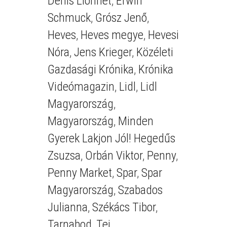
Denis Lionnet
,
Erwin
Schmuck
,
Grósz Jenő
,
Heves
,
Heves megye
,
Hevesi
Nóra
,
Jens Krieger
,
Közéleti
Gazdasági Krónika
,
Krónika
Videómagazin
,
Lidl
,
Lidl
Magyarország
,
Magyarország
,
Minden
Gyerek Lakjon Jól! Hegedűs
Zsuzsa
,
Orbán Viktor
,
Penny
,
Penny Market
,
Spar
,
Spar
Magyarország
,
Szabados
Julianna
,
Székács Tibor
,
Tarnabod
,
Tej