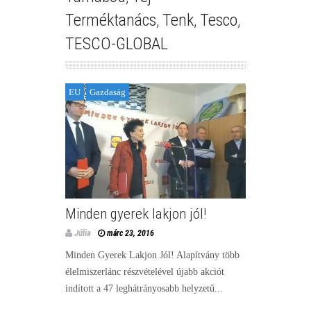
Terméktanács
,
Tenk
,
Tesco
,
TESCO-GLOBAL
EU
Gazdaság
Minden gyerek lakjon jól!
Júlia
márc 23, 2016
Minden Gyerek Lakjon Jól! Alapítvány több
élelmiszerlánc részvételével újabb akciót
indított a 47 leghátrányosabb helyzetű...