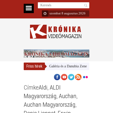
szombat 8 augusztus 2026
Friss hírek
Magyar Nemzeti Galéria és a Danubia Zenekar
Bemutatta 2
Címke
Aldi
,
ALDI
Magyarország
,
Auchan
,
Auchan Magyarország
,