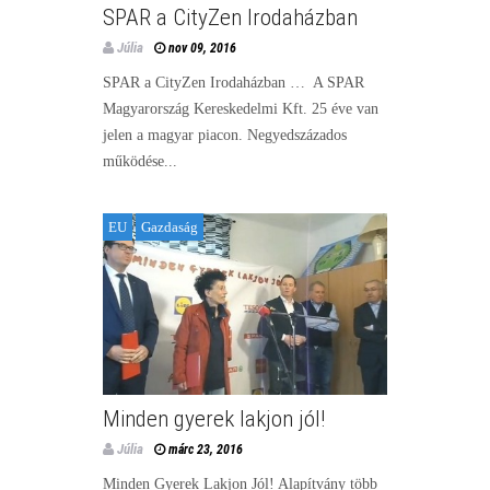
SPAR a CityZen Irodaházban
Júlia
nov 09, 2016
SPAR a CityZen Irodaházban … A SPAR
Magyarország Kereskedelmi Kft. 25 éve van
jelen a magyar piacon. Negyedszázados
működése...
EU
Gazdaság
Minden gyerek lakjon jól!
Júlia
márc 23, 2016
Minden Gyerek Lakjon Jól! Alapítvány több