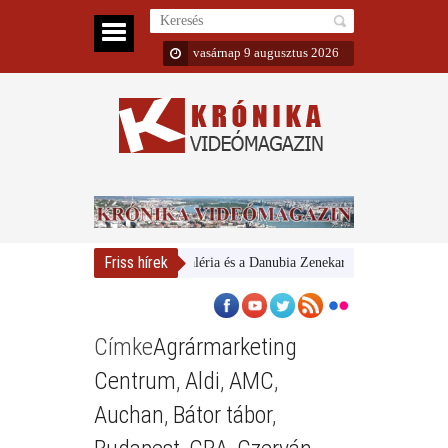
vasárnap 9 augusztus 2026
Friss hírek
Magyar Nemzeti Galéria és a Danubia Zenekar
Bemutatta 2024/
Címke
Agrármarketing
Centrum
,
Aldi
,
AMC
,
Auchan
,
Bátor tábor
,