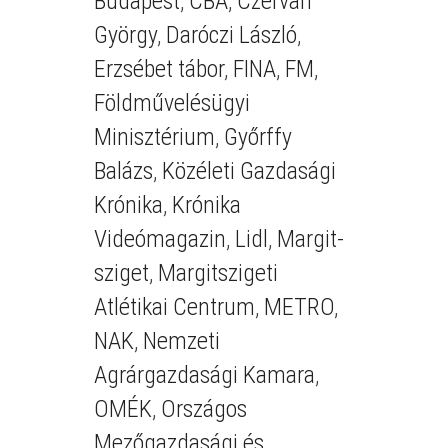
Budapest
,
CBA
,
Czerván
György
,
Daróczi László
,
Erzsébet tábor
,
FINA
,
FM
,
Földművelésügyi
Minisztérium
,
Győrffy
Balázs
,
Közéleti Gazdasági
Krónika
,
Krónika
Videómagazin
,
Lidl
,
Margit-
sziget
,
Margitszigeti
Atlétikai Centrum
,
METRO
,
NAK
,
Nemzeti
Agrárgazdasági Kamara
,
OMÉK
,
Országos
Mezőgazdasági és