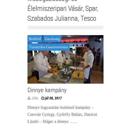
Élelmiszeripari Vásár
,
Spar
,
Szabados Julianna
,
Tesco
Belföld
Gazdaság
Turisztika-Gasztronómia
Dinnye kampány
Júlia
júl 08, 2017
Dinnye fogyasztást ösztönző kampány –
Czerván György, Győrffy Balázs, Daróczi
László – Sláger a dinnye …...