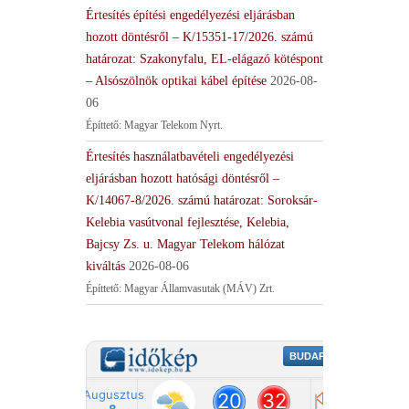
Értesítés építési engedélyezési eljárásban
hozott döntésről – K/15351-17/2026. számú
határozat: Szakonyfalu, EL-elágazó kötéspont
– Alsószölnök optikai kábel építése
2026-08-
06
Építtető: Magyar Telekom Nyrt.
Értesítés használatbavételi engedélyezési
eljárásban hozott hatósági döntésről –
K/14067-8/2026. számú határozat: Soroksár-
Kelebia vasútvonal fejlesztése, Kelebia,
Bajcsy Zs. u. Magyar Telekom hálózat
kiváltás
2026-08-06
Építtető: Magyar Államvasutak (MÁV) Zrt.