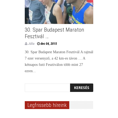
30. Spar Budapest Maraton
Fesztivál …
Júlia
dec 04, 2015
30. Spar Budapest Maraton Fesztivál A rajtnál
7 ezer versenyző, a 42 km-es távon … A
kétnapos futó Fesztiválon több mint 27
ezren...
Legfrissebb híreink