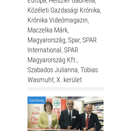
Európa
,
Heiszler Gabriella
,
Közéleti Gazdasági Krónika
,
Krónika Videómagazin
,
Maczelka Márk
,
Magyarország
,
Spar
,
SPAR
International
,
SPAR
Magyarország Kft.
,
Szabados Julianna
,
Tobias
Wasmuht
,
X. kerület
Gazdaság