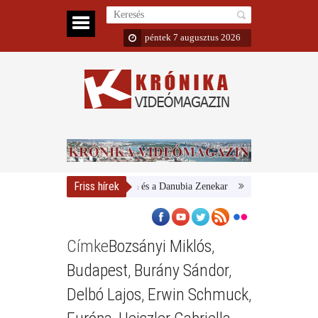
péntek 7 augusztus 2026
Friss hírek
Magyar Nemzeti Galéria és a Danubia Zenekar
Bemutatta 2024/25-ös
Címke
Bozsányi Miklós
,
Budapest
,
Burány Sándor
,
Delbó Lajos
,
Erwin Schmuck
,