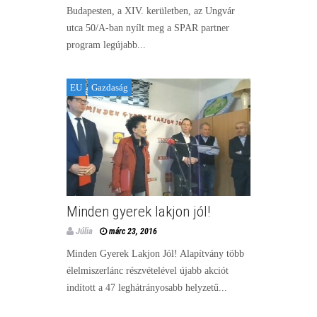
Budapesten, a XIV. kerületben, az Ungvár
utca 50/A-ban nyílt meg a SPAR partner
program legújabb...
EU
Gazdaság
Minden gyerek lakjon jól!
Júlia
márc 23, 2016
Minden Gyerek Lakjon Jól! Alapítvány több
élelmiszerlánc részvételével újabb akciót
indított a 47 leghátrányosabb helyzetű...