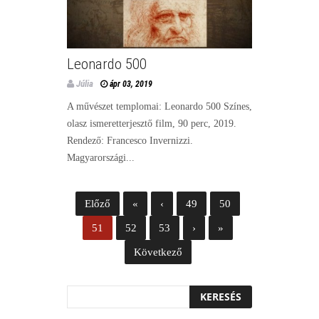
Leonardo 500
Júlia
ápr 03, 2019
A művészet templomai: Leonardo 500 Színes,
olasz ismeretterjesztő film, 90 perc, 2019.
Rendező: Francesco Invernizzi.
Magyarországi...
Előző
«
‹
49
50
51
52
53
›
»
Következő