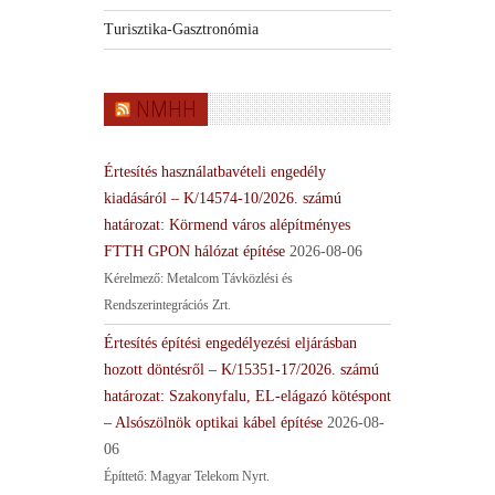
Turisztika-Gasztronómia
NMHH
Értesítés használatbavételi engedély
kiadásáról – K/14574-10/2026. számú
határozat: Körmend város alépítményes
FTTH GPON hálózat építése
2026-08-06
Kérelmező: Metalcom Távközlési és
Rendszerintegrációs Zrt.
Értesítés építési engedélyezési eljárásban
hozott döntésről – K/15351-17/2026. számú
határozat: Szakonyfalu, EL-elágazó kötéspont
– Alsószölnök optikai kábel építése
2026-08-
06
Építtető: Magyar Telekom Nyrt.