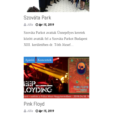
Szováta Park
Júlia
ápr 15, 2019
Szováta Parkot avattak Ünnepélyes keretek
között avatták fel a Szováta Parkot Budapest
XIII. kerületében dr. Tóth József...
Ajánló
Koncertek
Pink Floyd
Júlia
ápr 15, 2019