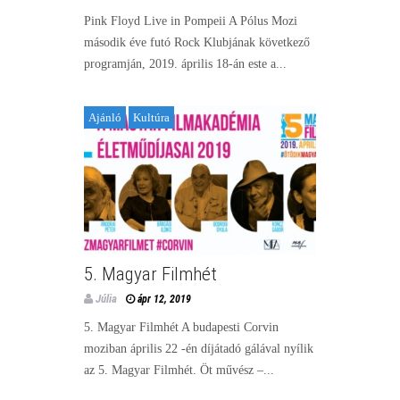
Pink Floyd Live in Pompeii A Pólus Mozi
második éve futó Rock Klubjának következő
programján, 2019. április 18-án este a...
Ajánló
Kultúra
5. Magyar Filmhét
Júlia
ápr 12, 2019
5. Magyar Filmhét A budapesti Corvin
moziban április 22 -én díjátadó gálával nyílik
az 5. Magyar Filmhét. Öt művész –...