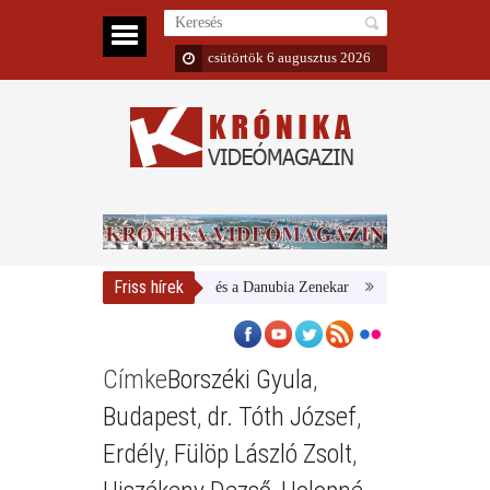
csütörtök 6 augusztus 2026
Friss hírek
Magyar Nemzeti Galéria és a Danubia Zenekar
Bemutatta 2024/25-ös 
Címke
Borszéki Gyula
,
Budapest
,
dr. Tóth József
,
Erdély
,
Fülöp László Zsolt
,