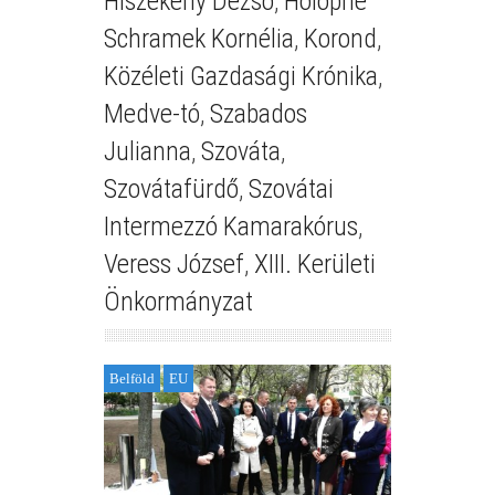
Hiszékeny Dezső
,
Holopné
Schramek Kornélia
,
Korond
,
Közéleti Gazdasági Krónika
,
Medve-tó
,
Szabados
Julianna
,
Szováta
,
Szovátafürdő
,
Szovátai
Intermezzó Kamarakórus
,
Veress József
,
XIII. Kerületi
Önkormányzat
Belföld
EU