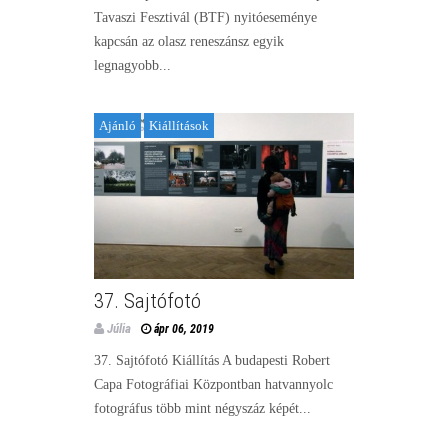
Tavaszi Fesztivál (BTF) nyitóeseménye
kapcsán az olasz reneszánsz egyik
legnagyobb...
Ajánló
Kiállítások
37. Sajtófotó
Júlia
ápr 06, 2019
37. Sajtófotó Kiállítás A budapesti Robert
Capa Fotográfiai Központban hatvannyolc
fotográfus több mint négyszáz képét...