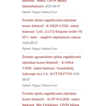
határozat: Vekerd, GPON optikai
hálózatfejlesztés
2026-08-07
Építtető: Magyar Telekom Nyrt.
Értesítés építési engedélyezési eljárásban
hozott döntésről –K/18029-5/2026. számú
határozat: Győr, [113/3] Központi terület VA
III/3. ütem – meglévő alépítményes szakasz
2026-08-07
Építtető: Magyar Telekom Nyrt.
Értesítés egyszerűsített építési engedélyezési
eljárásban hozott döntésről – K/19454-
3/2026. számú határozat: Szombathely,
Szűrcsapó utca 2-6, 20 FTTB-FTTH
2026-
08-07
Építtető: Magyar Telekom Nyrt.
Értesítés építési engedélyezési eljárásban
hozott döntésről – K/18719-6/2026. számú
határozat: Mór-Felsődobos, GPON hálózat