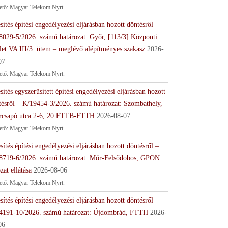
tető: Magyar Telekom Nyrt.
sítés építési engedélyezési eljárásban hozott döntésről –
8029-5/2026. számú határozat: Győr, [113/3] Központi
let VA III/3. ütem – meglévő alépítményes szakasz
2026-
07
tető: Magyar Telekom Nyrt.
sítés egyszerűsített építési engedélyezési eljárásban hozott
tésről – K/19454-3/2026. számú határozat: Szombathely,
rcsapó utca 2-6, 20 FTTB-FTTH
2026-08-07
tető: Magyar Telekom Nyrt.
sítés építési engedélyezési eljárásban hozott döntésről –
8719-6/2026. számú határozat: Mór-Felsődobos, GPON
zat ellátása
2026-08-06
tető: Magyar Telekom Nyrt.
sítés építési engedélyezési eljárásban hozott döntésről –
4191-10/2026. számú határozat: Újdombrád, FTTH
2026-
06