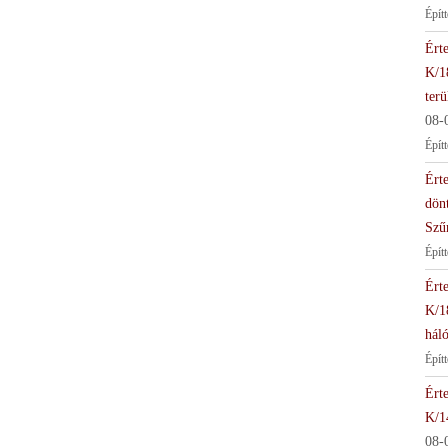
Épít
Érte
K/1
terü
08-
Épít
Érte
dön
Szű
Épít
Érte
K/1
háló
Épít
Érte
K/1
08-