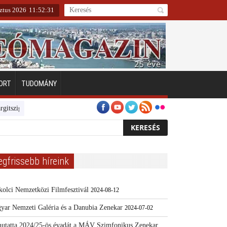
ztus 2026
11
:
52
:
31
ORT
TUDOMÁNY
igeten
Emberarcú Egészségért díj pályázat 2024
Kertész/Kópiák
To
egfrissebb híreink
kolci Nemzetközi Filmfesztivál
2024-08-12
yar Nemzeti Galéria és a Danubia Zenekar
2024-07-02
utatta 2024/25-ös évadát a MÁV Szimfonikus Zenekar