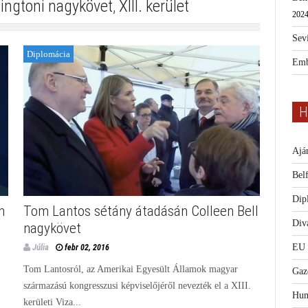
ingtoni nagykövet
,
XIII. kerület
2024
Sevi
Diplomácia
Emb
H
Ajá
Bel
Dip
n
Tom Lantos sétány átadásán Colleen Bell
Diva
nagykövet
EU
Júlia
febr 02, 2016
Tom Lantosról, az Amerikai Egyesült Államok magyar
Gaz
származású kongresszusi képviselőjéről nevezték el a XIII.
Hum
kerületi Viza...