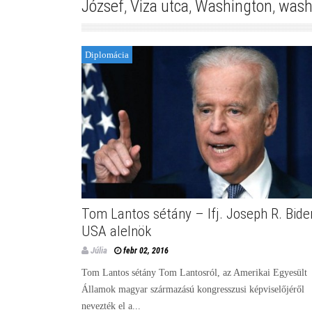
József
,
Viza utca
,
Washington
,
wash
Diplomácia
Tom Lantos sétány – Ifj. Joseph R. Bide
USA alelnök
Júlia
febr 02, 2016
Tom Lantos sétány Tom Lantosról, az Amerikai Egyesült
Államok magyar származású kongresszusi képviselőjéről
nevezték el a...