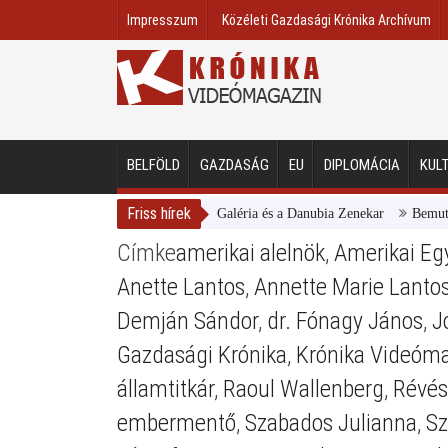
Impresszum
Közéleti Gazdasági Krónika Archívum
BELFÖLD
GAZDASÁG
EU
DIPLOMÁCIA
KUL
Friss hírek
Magyar Nemzeti Galéria és a Danubia Zenekar
Bemutatta 2
Címke
amerikai alelnök
,
Amerikai Eg
Anette Lantos
,
Annette Marie Lanto
Demján Sándor
,
dr. Fónagy János
,
J
Gazdasági Krónika
,
Krónika Videóm
államtitkár
,
Raoul Wallenberg
,
Révés
embermentő
,
Szabados Julianna
,
Sz