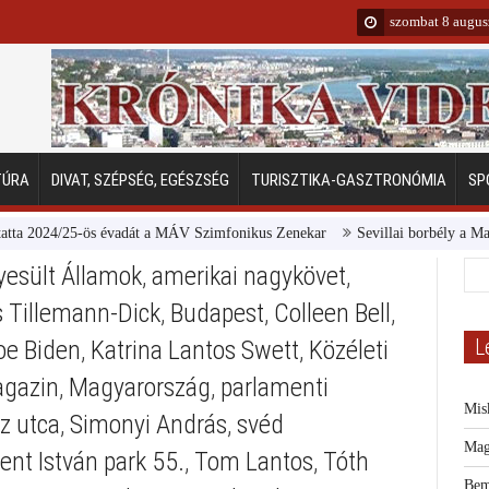
szombat 8 augus
TÚRA
DIVAT, SZÉPSÉG, EGÉSZSÉG
TURISZTIKA-GASZTRONÓMIA
SP
024/25-ös évadát a MÁV Szimfonikus Zenekar
Sevillai borbély a Margitsz
yesült Államok
,
amerikai nagykövet
,
s Tillemann-Dick
,
Budapest
,
Colleen Bell
,
L
oe Biden
,
Katrina Lantos Swett
,
Közéleti
agazin
,
Magyarország
,
parlamenti
Mis
z utca
,
Simonyi András
,
svéd
Mag
ent István park 55.
,
Tom Lantos
,
Tóth
Bem