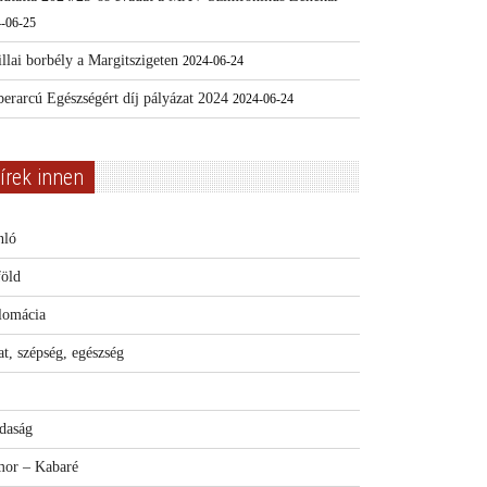
-06-25
llai borbély a Margitszigeten
2024-06-24
erarcú Egészségért díj pályázat 2024
2024-06-24
írek innen
nló
föld
lomácia
t, szépség, egészség
daság
or – Kabaré