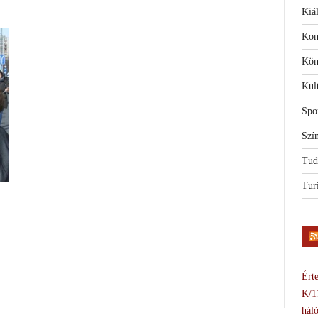
Kiál
Kon
Kön
Kul
Spo
Szí
Tud
Tur
Érte
K/1
háló