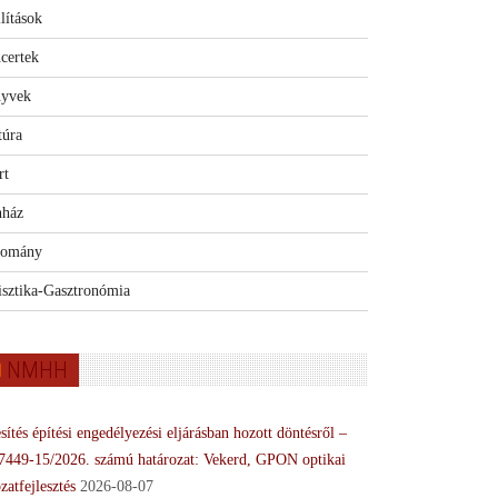
lítások
certek
yvek
túra
rt
nház
omány
isztika-Gasztronómia
NMHH
sítés építési engedélyezési eljárásban hozott döntésről –
7449-15/2026. számú határozat: Vekerd, GPON optikai
zatfejlesztés
2026-08-07