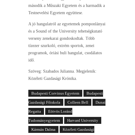
második a Műszaki Egyetem és a harmadik a
Testnevelési Egyetem együttese.
A jó hangulatról az egyetemek pomponlányai
és a Sound of the University tehetségkutató
verseny zenekarai gondoskodtak. Több
tízezer szurkoló, extrém sportok, zenei
programok, óriási buli hangulat, csodálatos
idő.
Szöveg: Szabados Julianna. Megjelenik:
Közéleti Gazdasági Krónika.
Budapesti Corvinus Egyetem
Budapesti
Gazdasági Főiskola
Colleen Bell
Dunai
Regatta
Eötvös Loránd
Tudományegyetem
Harvard University
Kármán Dalma
Közéleti Gazdasági