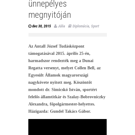
ünnepélyes
megnyitóján
Júlia
Diplomácia
,
Sport
dec 30, 2015
Az Antall József Tudásközpont
támogatásával 2015. április 25-én,
harmadszor rendezték meg a Dunai
Regatta versenyt, melyet Collen Bell, az
Egyesült Államok magyarországi
nagykövete nyitott meg. Köszöntőt
mondott dr. Simicskó István, sportért
felelős államtitkár és Szalay-Bobrovniczky
Alexandra, főpolgármester-helyettes.
Házigazda: Gundel Takács Gábor.