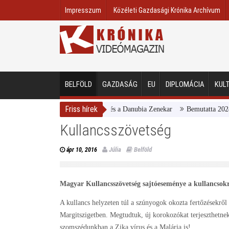
Impresszum
Közéleti Gazdasági Krónika Archívum
BELFÖLD
GAZDASÁG
EU
DIPLOMÁCIA
KUL
Friss hírek
Magyar Nemzeti Galéria és a Danubia Zenekar
Bemutatta 2024/25-
Kullancsszövetség
Júlia
Belföld
ápr 10, 2016
Magyar Kullancsszövetség sajtóeseménye a kullancsok
A kullancs helyzeten túl a szúnyogok okozta fertőzésekről 
Margitszigetben. Megtudtuk, új korokozókat terjeszthetnek
szomszédunkban a Zika vírus és a Malária is!