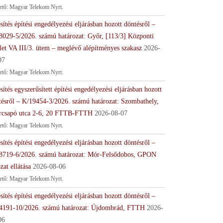
tető: Magyar Telekom Nyrt.
sítés építési engedélyezési eljárásban hozott döntésről –
8029-5/2026. számú határozat: Győr, [113/3] Központi
let VA III/3. ütem – meglévő alépítményes szakasz
2026-
07
tető: Magyar Telekom Nyrt.
sítés egyszerűsített építési engedélyezési eljárásban hozott
tésről – K/19454-3/2026. számú határozat: Szombathely,
rcsapó utca 2-6, 20 FTTB-FTTH
2026-08-07
tető: Magyar Telekom Nyrt.
sítés építési engedélyezési eljárásban hozott döntésről –
8719-6/2026. számú határozat: Mór-Felsődobos, GPON
zat ellátása
2026-08-06
tető: Magyar Telekom Nyrt.
sítés építési engedélyezési eljárásban hozott döntésről –
4191-10/2026. számú határozat: Újdombrád, FTTH
2026-
06