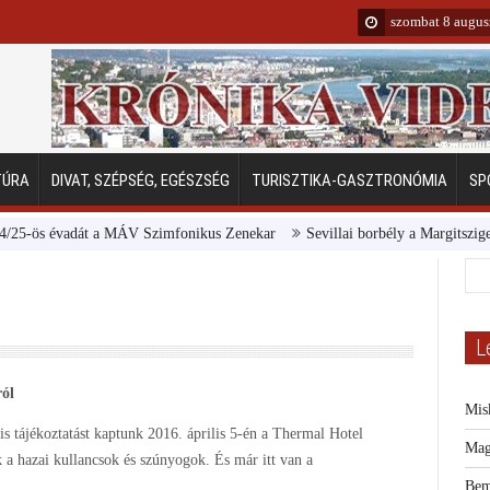
szombat 8 augus
TÚRA
DIVAT, SZÉPSÉG, EGÉSZSÉG
TURISZTIKA-GASZTRONÓMIA
SP
ös évadát a MÁV Szimfonikus Zenekar
Sevillai borbély a Margitszigeten
L
ról
Mis
is tájékoztatást kaptunk 2016. április 5-én a Thermal Hotel
Mag
 a hazai kullancsok és szúnyogok. És már itt van a
Bem