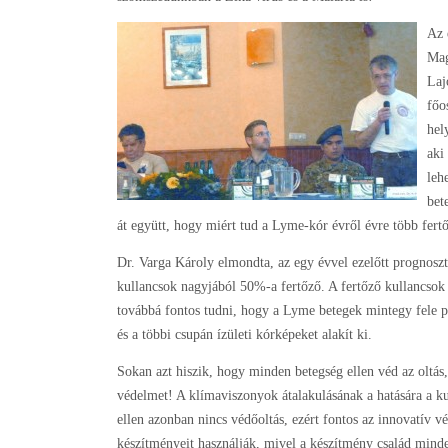
Az 
Mag
Laj
főo
hel
aki
leh
bet
át együtt, hogy miért tud a Lyme-kór évről évre több fert
Dr. Varga Károly elmondta, az egy évvel ezelőtt prognosz
kullancsok nagyjából 50%-a fertőző. A fertőző kullancsok
továbbá fontos tudni, hogy a Lyme betegek mintegy fele p
és a többi csupán ízületi kórképeket alakít ki.
Sokan azt hiszik, hogy minden betegség ellen véd az oltás, 
védelmet! A klímaviszonyok átalakulásának a hatására a k
ellen azonban nincs védőoltás, ezért fontos az innovatív v
készítményeit használják, mivel a készítmény család minde