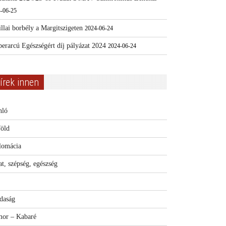
-06-25
llai borbély a Margitszigeten
2024-06-24
erarcú Egészségért díj pályázat 2024
2024-06-24
írek innen
nló
föld
lomácia
t, szépség, egészség
daság
or – Kabaré