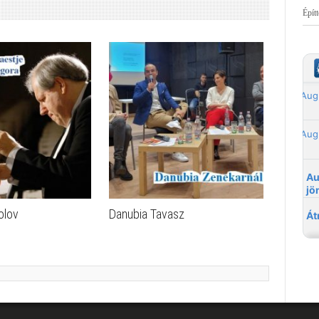
Épít
olov
Danubia Tavasz