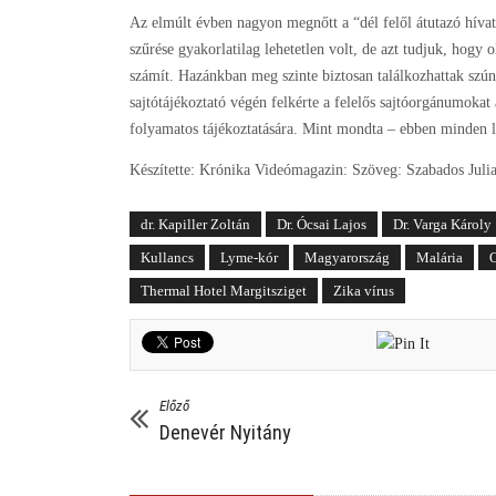
Az elmúlt évben nagyon megnőtt a “dél felől átutazó hív
szűrése gyakorlatilag lehetetlen volt, de azt tudjuk, hogy 
számít. Hazánkban meg szinte biztosan találkozhattak szú
sajtótájékoztató végén felkérte a felelős sajtóorgánumokat 
folyamatos tájékoztatására. Mint mondta – ebben minden leh
Készítette: Krónika Videómagazin: Szöveg: Szabados Juli
dr. Kapiller Zoltán
Dr. Ócsai Lajos
Dr. Varga Károly
Kullancs
Lyme-kór
Magyarország
Malária
O
Thermal Hotel Margitsziget
Zika vírus
Előző
Denevér Nyitány