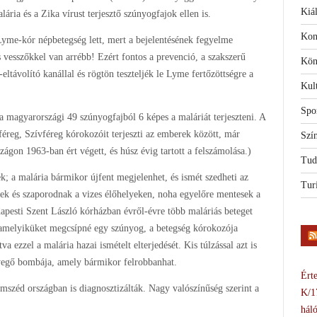
Kiál
ria és a Zika vírust terjesztő szúnyogfajok ellen is.
Kon
 Lyme-kór népbetegség lett, mert a bejelentésének fegyelme
es vesszőkkel van arrébb! Ezért fontos a prevenció, a szakszerű
Kön
eltávolító kanállal és rögtön teszteljék le Lyme fertőzöttségre a
Kul
Spo
a magyarországi 49 szúnyogfajból 6 képes a maláriát terjeszteni. A
féreg, Szívféreg kórokozóit terjeszti az emberek között, már
Szí
gon 1963-ban ért végett, és húsz évig tartott a felszámolása.)
Tud
k; a malária bármikor újfent megjelenhet, és ismét szedheti az
Tur
nek és szaporodnak a vizes élőhelyeken, noha egyelőre mentesek a
dapesti Szent László kórházban évről-évre több maláriás beteget
alamelyiküket megcsípné egy szúnyog, a betegség kórokozója
a ezzel a malária hazai ismételt elterjedését. Kis túlzással azt is
yegő bombája, amely bármikor felrobbanhat.
Érte
széd országban is diagnosztizálták. Nagy valószínűség szerint a
K/1
háló