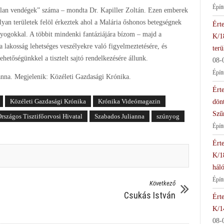
Épít
atlan vendégek” száma – mondta Dr. Kapiller Zoltán. Ezen emberek
olyan területek felöl érkeztek ahol a Malária őshonos betegségnek
Érte
nyogokkal. A többit mindenki fantáziájára bízom – majd a
K/1
a lakosság lehetséges veszélyekre való figyelmeztetésére, és
terü
etőségünkkel a tisztelt sajtó rendelkezésére állunk.
08-
Épít
anna. Megjelenik: Közéleti Gazdasági Krónika.
Érte
Közéleti Gazdasági Krónika
Krónika Videómagazin
dön
Szű
rszágos Tisztifőorvosi Hivatal
Szabados Julianna
szúnyog
Épít
Érte
K/1
háló
Épít
Következő
Csukás István
Érte
K/1
08-