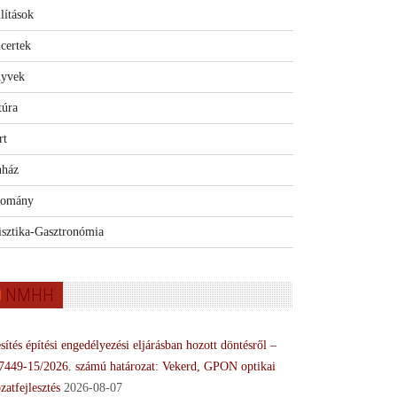
lítások
certek
yvek
túra
rt
nház
omány
isztika-Gasztronómia
NMHH
sítés építési engedélyezési eljárásban hozott döntésről –
7449-15/2026. számú határozat: Vekerd, GPON optikai
zatfejlesztés
2026-08-07