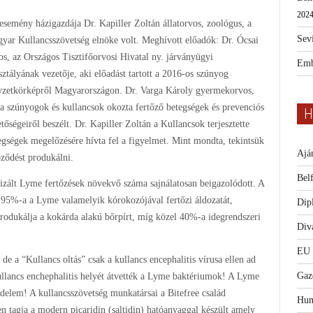
2024
esemény házigazdája Dr. Kapiller Zoltán állatorvos, zoológus, a
Sevi
yar Kullancsszövetség elnöke volt. Meghívott előadók: Dr. Ócsai
os, az Országos Tisztifőorvosi Hivatal ny. járványügyi
Emb
sztályának vezetője, aki előadást tartott a 2016-os szúnyog
yzetkörképről Magyarországon. Dr. Varga Károly gyermekorvos,
 a szúnyogok és kullancsok okozta fertőző betegségek és prevenciós
H
etőségeiről beszélt. Dr. Kapiller Zoltán a Kullancsok terjesztette
egségek megelőzésére hívta fel a figyelmet. Mint mondta, tekintsük
Ajá
őződést produkálni.
Bel
tizált Lyme fertőzések növekvő száma sajnálatosan beigazolódott. A
 95%-a a Lyme valamelyik kórokozójával fertőzi áldozatát,
Dip
rodukálja a kokárda alakú bőrpírt, míg közel 40%-a idegrendszeri
Diva
EU
de a “Kullancs oltás” csak a kullancs encephalitis vírusa ellen ad
Gaz
ullancs enchephalitis helyét átvették a Lyme baktériumok! A Lyme
édelem! A kullancsszövetség munkatársai a Bitefree család
Hum
n tagja a modern picaridin (saltidin) hatóanyaggal készült amely