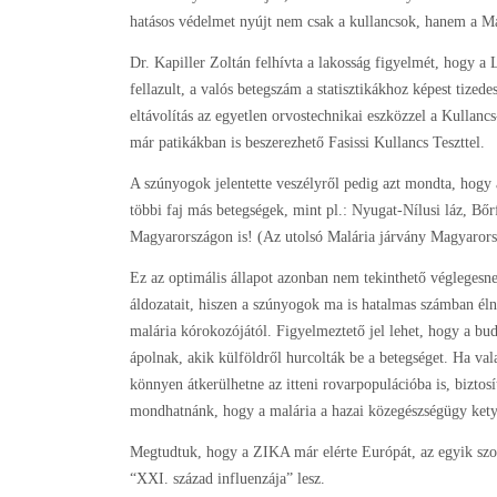
hatásos védelmet nyújt nem csak a kullancsok, hanem a Malá
Dr. Kapiller Zoltán felhívta a lakosság figyelmét, hogy a
fellazult, a valós betegszám a statisztikákhoz képest tized
eltávolítás az egyetlen orvostechnikai eszközzel a Kullancs-
már patikákban is beszerezhető Fasissi Kullancs Teszttel.
A szúnyogok jelentette veszélyről pedig azt mondta, hogy 
többi faj más betegségek, mint pl.: Nyugat-Nílusi láz, Bőr
Magyarországon is! (Az utolsó Malária járvány Magyarorszá
Ez az optimális állapot azonban nem tekinthető véglegesne
áldozatait, hiszen a szúnyogok ma is hatalmas számban él
malária kórokozójától. Figyelmeztető jel lehet, hogy a bu
ápolnak, akik külföldről hurcolták be a betegséget. Ha v
könnyen átkerülhetne az itteni rovarpopulációba is, biztosítv
mondhatnánk, hogy a malária a hazai közegészségügy ket
Megtudtuk, hogy a ZIKA már elérte Európát, az egyik szom
“XXI. század influenzája” lesz.