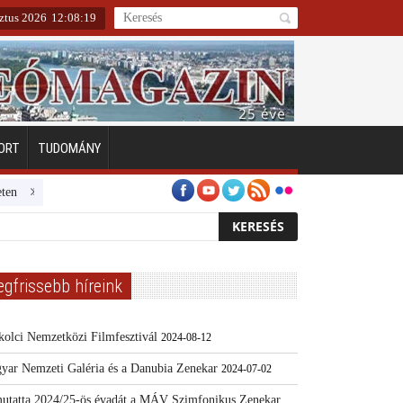
ztus 2026
12
:
08
:
20
ORT
TUDOMÁNY
Emberarcú Egészségért díj pályázat 2024
Kertész/Kópiák
Továbbkép
egfrissebb híreink
kolci Nemzetközi Filmfesztivál
2024-08-12
yar Nemzeti Galéria és a Danubia Zenekar
2024-07-02
utatta 2024/25-ös évadát a MÁV Szimfonikus Zenekar