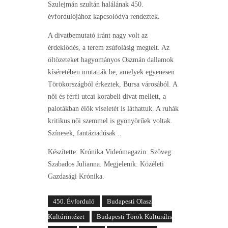
Szulejmán szultán halálának 450.
évfordulójához kapcsolódva rendeztek.
A divatbemutató iránt nagy volt az
érdeklődés, a terem zsúfolásig megtelt. Az
öltözeteket hagyományos Oszmán dallamok
kíséretében mutatták be, amelyek egyenesen
Törökországból érkeztek, Bursa városából. A
női és férfi utcai korabeli divat mellett, a
palotákban élők viseletét is láthattuk. A ruhák
kritikus női szemmel is gyönyörűek voltak.
Színesek, fantáziadúsak ..
Készítette: Krónika Videómagazin: Szöveg:
Szabados Julianna. Megjelenik: Közéleti
Gazdasági Krónika.
450. Évforduló
Budapesti Olasz
Kultúrintézet
Budapesti Török Kulturális