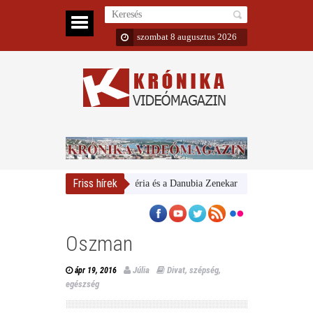
szombat 8 augusztus 2026
Friss hírek
Magyar Nemzeti Galéria és a Danubia Zenekar
Bemutatta 2024/2
Oszman
Júlia
Divat, szépség,
ápr 19, 2016
egészség