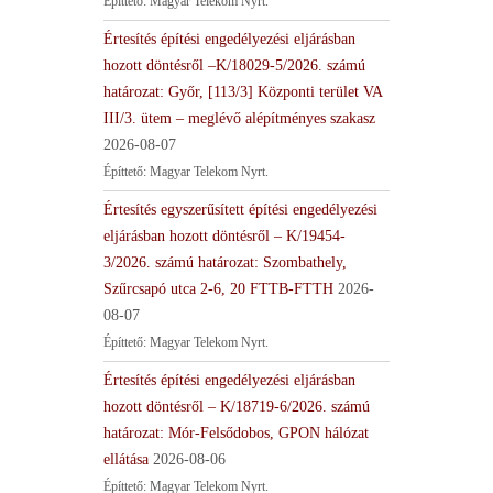
Építtető: Magyar Telekom Nyrt.
Értesítés építési engedélyezési eljárásban
hozott döntésről –K/18029-5/2026. számú
határozat: Győr, [113/3] Központi terület VA
III/3. ütem – meglévő alépítményes szakasz
2026-08-07
Építtető: Magyar Telekom Nyrt.
Értesítés egyszerűsített építési engedélyezési
eljárásban hozott döntésről – K/19454-
3/2026. számú határozat: Szombathely,
Szűrcsapó utca 2-6, 20 FTTB-FTTH
2026-
08-07
Építtető: Magyar Telekom Nyrt.
Értesítés építési engedélyezési eljárásban
hozott döntésről – K/18719-6/2026. számú
határozat: Mór-Felsődobos, GPON hálózat
ellátása
2026-08-06
Építtető: Magyar Telekom Nyrt.