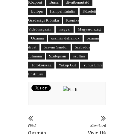
Központ
Bursa
divatbemutató
Európa
Hampel Katalin
Közéleti
Gazdasági Krónika
Krónika
Videómagazin
magyar
Magyarország
Oszmán
oszmán dallamok
oszmán
divat
Sasvári Sándor
Szabados
Julianna
Szulejmán
szultán
Törökország
Yakup Gül
Yunus Emre
Enstitüsü
Előző
Következő
Oszmán
Vivicittá