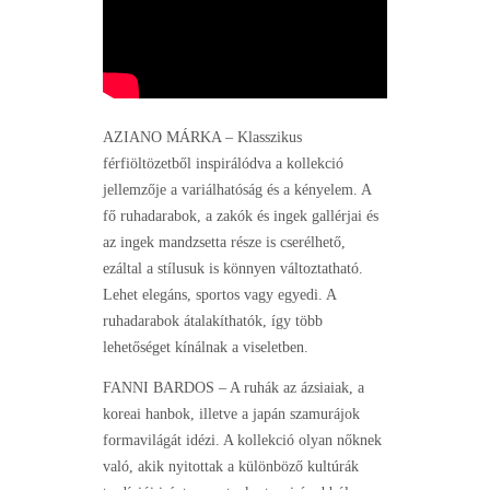
AZIANO MÁRKA – Klasszikus
férfiöltözetből inspirálódva a kollekció
jellemzője a variálhatóság és a kényelem. A
fő ruhadarabok, a zakók és ingek gallérjai és
az ingek mandzsetta része is cserélhető,
ezáltal a stílusuk is könnyen változtatható.
Lehet elegáns, sportos vagy egyedi. A
ruhadarabok átalakíthatók, így több
lehetőséget kínálnak a viseletben.
FANNI BARDOS – A ruhák az ázsiaiak, a
koreai hanbok, illetve a japán szamurájok
formavilágát idézi. A kollekció olyan nőknek
való, akik nyitottak a különböző kultúrák