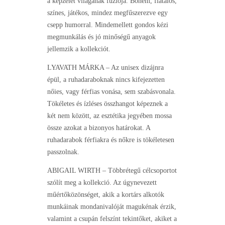
a képzelet világának fúziója. Bohém, fiatalos,
színes, játékos, mindez megfűszerezve egy
csepp humorral. Mindemellett gondos kézi
megmunkálás és jó minőségű anyagok
jellemzik a kollekciót.
LYAVATH MÁRKA – Az unisex dizájnra
épül, a ruhadaraboknak nincs kifejezetten
nőies, vagy férfias vonása, sem szabásvonala.
Tökéletes és ízléses összhangot képeznek a
két nem között, az esztétika jegyében mossa
össze azokat a bizonyos határokat. A
ruhadarabok férfiakra és nőkre is tökéletesen
passzolnak.
ABIGAIL WIRTH – Többrétegű célcsoportot
szólít meg a kollekció. Az úgynevezett
műértőközönséget, akik a kortárs alkotók
munkáinak mondanivalóját magukénak érzik,
valamint a csupán felszínt tekintőket, akiket a