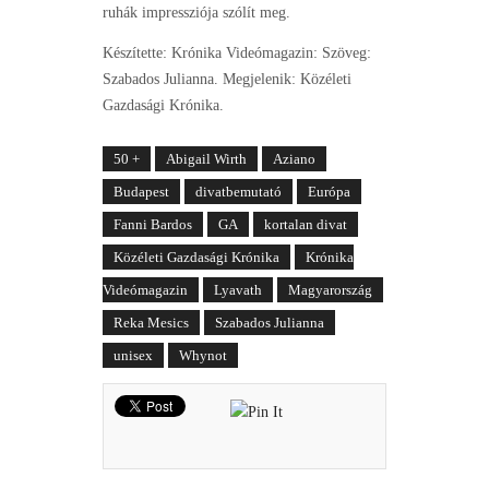
ruhák impressziója szólít meg.
Készítette: Krónika Videómagazin: Szöveg:
Szabados Julianna. Megjelenik: Közéleti
Gazdasági Krónika.
50 +
Abigail Wirth
Aziano
Budapest
divatbemutató
Európa
Fanni Bardos
GA
kortalan divat
Közéleti Gazdasági Krónika
Krónika
Videómagazin
Lyavath
Magyarország
Reka Mesics
Szabados Julianna
unisex
Whynot