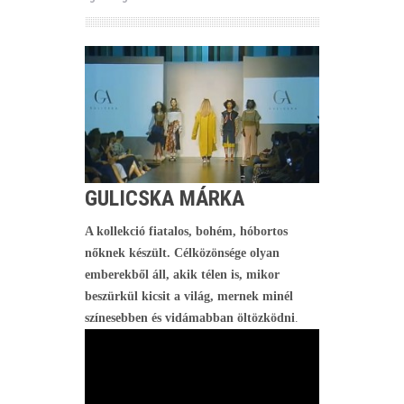
GULICSKA MÁRKA
A kollekció fiatalos, bohém, hóbortos
nőknek készült. Célközönsége olyan
emberekből áll, akik télen is, mikor
beszürkül kicsit a világ, mernek minél
színesebben és vidámabban öltözködni
.