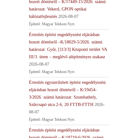
hozott döntésről – K/17449-15/2026. számú
határozat: Vekerd, GPON optikai
hálózatfejlesztés
2026-08-07
Építtető: Magyar Telekom Nyrt.
Értesítés építési engedélyezési eljárásban
hozott döntésről –K/18029-5/2026. számú
határozat: Győr, [113/3] Központi terület VA
III/3. ütem – meglévő alépítményes szakasz
2026-08-07
Építtető: Magyar Telekom Nyrt.
Értesítés egyszerűsített építési engedélyezési
eljárásban hozott döntésről – K/19454-
3/2026. számú határozat: Szombathely,
Szűrcsapó utca 2-6, 20 FTTB-FTTH
2026-
08-07
Építtető: Magyar Telekom Nyrt.
Értesítés építési engedélyezési eljárásban
hozott döntésről – K/18719-6/2026. számú