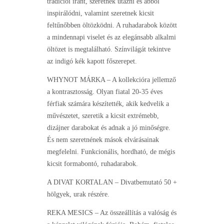
tradíciói iránt, szeretnek utazni és abból
inspirálódni, valamint szeretnek kicsit
feltűnőbben öltözködni. A ruhadarabok között
a mindennapi viselet és az elegánsabb alkalmi
öltözet is megtalálható. Színvilágát tekintve
az indigó kék kapott főszerepet.
WHYNOT MÁRKA – A kollekcióra jellemző
a kontrasztosság. Olyan fiatal 20-35 éves
férfiak számára készítették, akik kedvelik a
művészetet, szeretik a kicsit extrémebb,
dizájner darabokat és adnak a jó minőségre.
És nem szeretnének mások elvárásainak
megfelelni. Funkcionális, hordható, de mégis
kicsit formabontó, ruhadarabok.
A DIVAT KORTALAN – Divatbemutató 50 +
hölgyek, urak részére.
REKA MESICS – Az összeállítás a valóság és