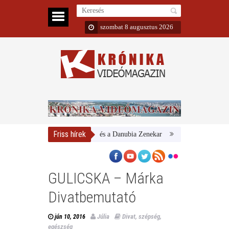
szombat 8 augusztus 2026
Friss hírek
Magyar Nemzeti Galéria és a Danubia Zenekar
Bemutatta 2024/25-ös
GULICSKA – Márka
Divatbemutató
Júlia
Divat, szépség,
jún 10, 2016
egészség