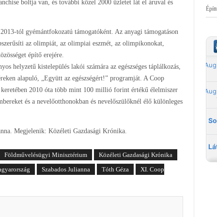
nchise boltja van, és további közel 2000 üzletet lát el áruval és
Épít
 2013-tól gyémántfokozatú támogatóként. Az anyagi támogatáson
zerűsíti az olimpiát, az olimpiai eszmét, az olimpikonokat,
özösséget építő erejére.
yos helyzetű kistelepülés lakói számára az egészséges táplálkozás,
éreken alapuló, „Együtt az egészségért!” programját. A Coop
keretében 2010 óta több mint 100 millió forint értékű élelmiszer
mbereket és a nevelőotthonokban és nevelőszülőknél élő különleges
anna. Megjelenik: Közéleti Gazdasági Krónika.
Földművelésügyi Minisztérium
Közéleti Gazdasági Krónika
gyarország
Szabados Julianna
Tóth Géza
XI. Coop