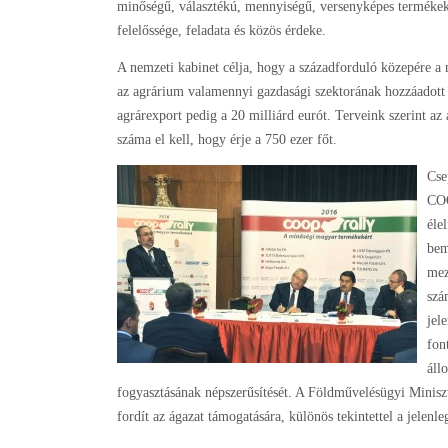
minőségű, választékú, mennyiségű, versenyképes termékek
felelőssége, feladata és közös érdeke.
A nemzeti kabinet célja, hogy a századforduló közepére a 
az agrárium valamennyi gazdasági szektorának hozzáadott 
agrárexport pedig a 20 milliárd eurót. Terveink szerint az
száma el kell, hogy érje a 750 ezer főt.
Cse
COO
éle
bem
mez
szá
jel
fon
áll
fogyasztásának népszerűsítését. A Földművelésügyi Minisz
fordít az ágazat támogatására, különös tekintettel a jelenle