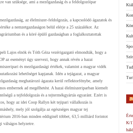
re van szüksége, ami a mezőgazdaság és a feldolgozóipar
Kiál
Kon
mezőgazdaság, az élelmiszer-feldolgozás, a kapcsolódó ágazatok és
Kön
értéke a nemzetgazdaságon belül elérje a 25 százalékot. Az
 agráriumban és a köré épülő gazdaságban a foglalkoztatottak
Kul
Spo
peli Lajos elnök és Tóth Géza vezérigazgató elmondták, hogy a
Szí
P az eseményt úgy szervezi, hogy annak révén a hazai
lmiszeripari és mezőgazdasági értékek, valamint a magyar vidék
Tud
utatkozási lehetőséget kapjanak. Idén a tejágazat, a magyar
Tur
őgazdaság meghatározó ágazata kerül reflektorfénybe, amely
mos embernek ad megélhetést. A hazai élelmiszeriparban kiemelt
entőségű a tejfeldolgozás és a tejtermékgyártás egyaránt. Ezért is
tos, hogy az idei Coop Rallyn két tejipari vállalkozás is
omáshely, mely jól szolgálja az egészséges magyar tej
Érte
térium 2016-ban minden eddiginél többet, 63,5 milliárd forintot
K/1
gi válságos helyzetre.
háló