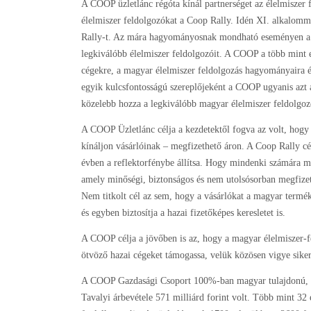
A COOP üzletlánc régóta kínál partnerséget az élelmiszer f
élelmiszer feldolgozókat a Coop Rally. Idén XI. alkalom
Rally-t. Az mára hagyományosnak mondható eseményen a r
legkiválóbb élelmiszer feldolgozóit. A COOP a több mint 
cégekre, a magyar élelmiszer feldolgozás hagyományaira é
egyik kulcsfontosságú szereplőjeként a COOP ugyanis azt a
közelebb hozza a legkiválóbb magyar élelmiszer feldolgoz
A COOP Üzletlánc célja a kezdetektől fogva az volt, hogy b
kínáljon vásárlóinak – megfizethető áron. A Coop Rally cé
évben a reflektorfénybe állítsa. Hogy mindenki számára m
amely minőségi, biztonságos és nem utolsósorban megfizet
Nem titkolt cél az sem, hogy a vásárlókat a magyar termé
és egyben biztosítja a hazai fizetőképes keresletet is.
A COOP célja a jövőben is az, hogy a magyar élelmiszer-
ötvöző hazai cégeket támogassa, velük közösen vigye siker
A COOP Gazdasági Csoport 100%-ban magyar tulajdonú, ame
Tavalyi árbevétele 571 milliárd forint volt. Több mint 32 