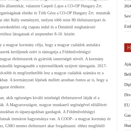
elős államtitkár, valamint Csepeli Lajos a CO-OP Hungary Zrt.
2024
zgatóságának elnöke és Tóth Géza a CO-OP Hungary Zrt. mutatták
Sevi
az idei Rally eseményeit, melyen több mint 80 élelmiszeripari és
Emb
kereskedelmi cég csapata indul és a Dunántúl meghatározó
rtóihoz látogatnak el szeptember 8-10. között.
y a magyar kormány célja, hogy a magyar családok asztalára
H
szerek kerüljenek ezért is támogatja a Földművelésügyi
agyar élelmiszerek és gyártóik ismertségét növeli. A kormány
Ajá
ásodik legmagasabb a tejtermelőknek nyújtott támogatás. 2017-
k olcsóbb és megfizethetőbb lesz a magyar családok számára ez a
Bel
okban. A kormányzati lépések mellett azonban fontos az is, hogy a
Dip
gazat értékeire.
Diva
an, akik egészséges kiváló minőségű élelmiszerrel látják el a
tják. A Magyarországon, magyar munkaerő segítségével előállított
EU
taminokban és tápanyagokban gazdagok. A Földművelésügyi
Gaz
pcsolatnak immáron hagyománya van. A COOP– a magyar kormány és
Hum
zetes, GMO mentes élelmiszert akar forgalmazni: ehhez megfelelő