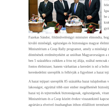
fel
Iga
be 
kis
gyá
Fazekas Sándor, földművelésügyi miniszter elmondta, hog
kiváló minőségű, egészséges és biztonságos magyar élelmi
Minisztérium a Coop Rally programot, amely a minőségi m
döntésének eredményeként az unióban Magyarországon a m
ben 5 százalékra csökken a friss tej áfája, ezáltal nemcsa
fontos élelmiszer, hanem várhatóan a kereslet is nő a bolt
kereskedelmi szereplők is felhívják a figyelmet a hazai tejá
A hazai tejipari szereplők 85 százaléka hazai tulajdonban v
lakosságot, egyúttal több ezer ember megélhetését biztosí
hazai tej és tejtermékek biztonságosak, egészségesek, vi
Minisztérium és a Coop között évekre visszatekintő ka
agrártárca elveivel összhangban itthon előállított termés