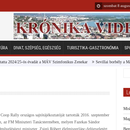
szombat 8 augus
TÚRA
DIVAT, SZÉPSÉG, EGÉSZSÉG
TURISZTIKA-GASZTRONÓMIA
SP
024/25-ös évadát a MÁV Szimfonikus Zenekar
Sevillai borbély a Margitszi
L
Mis
 Coop Rally országos sajtótájékoztatóját tartották 2016. szeptember
Mag
n, az FM Miniszteri Tanácstermében, melyen Fazekas Sándor
dművelésügyi miniszter, Zsigó Róbert élelmiszerlánc-felügyeletért
Bem