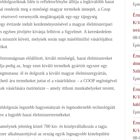
eldolgozóknak Idén is reflektorfénybe állítja a legkiválóbb hazai
Épít
mal rendezik meg a minőségi magyar termékek ünnepét, a Coop
Érte
észtvevő versenyzők meglátogatják egy-egy tájegység
K/1
egy évtizede indult kezdeményezésével a magyar élelmiszeripari
terü
s egyben jövőjére kívánja felhívni a figyelmet. A kereskedelem
08-
 missziót követi, melynek során napi másfélmillió vásárlójához
Épít
ókat.
Érte
iztonságosan előállított, kiváló minőségű, hazai élelmiszereket
dön
lja pedig az, hogy ezen kiváló termékek gyártóit egyszer egy
Szű
egmutassa: él és dolgozik a kiváló magyar élelmiszergyártás,
Épít
hető áru termékeket juttat el a vásárlókhoz – a COOP segítségével.
kek vásárlására ösztönözze – amely itthoni munkahelyeket teremt,
Érte
K/1
háló
feldolgozás legszebb hagyományait és legmodernebb technológiáit
Épít
re a legjobb hazai élelmiszertermékeket.
Érte
lynek jelenleg közel 700 kis- és középvállalkozás a tagja.
K/1
ezer alkalmazottjával az ország egyik legnagyobb kistelepülési
08-