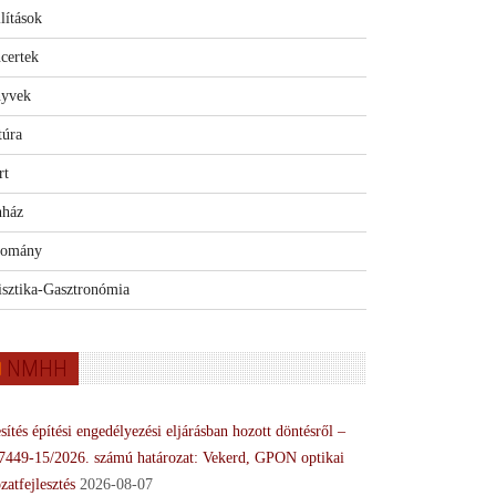
lítások
certek
yvek
túra
rt
nház
omány
isztika-Gasztronómia
NMHH
sítés építési engedélyezési eljárásban hozott döntésről –
7449-15/2026. számú határozat: Vekerd, GPON optikai
zatfejlesztés
2026-08-07