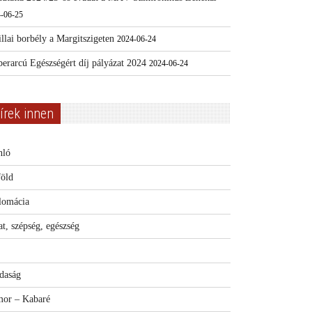
-06-25
llai borbély a Margitszigeten
2024-06-24
erarcú Egészségért díj pályázat 2024
2024-06-24
írek innen
nló
föld
lomácia
t, szépség, egészség
daság
or – Kabaré