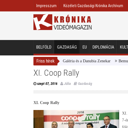
Impresszum
Közéleti Gazdasági Krónika Archívum
BELFÖLD
GAZDASÁG
EU
DIPLOMÁCIA
KUL
Friss hírek
Magyar Nemzeti Galéria és a Danubia Zenekar
Bemutatta 2
XI. Coop Rally
Júlia
Gazdaság
szept 07, 2016
XI. Coop Rally
XI.
7-é
föl