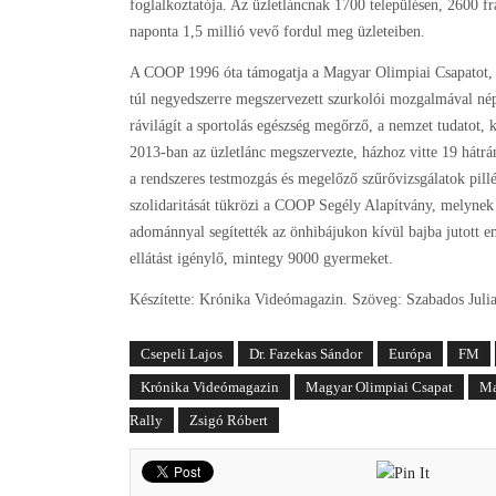
foglalkoztatója. Az üzletláncnak 1700 településen, 2600 fra
naponta 1,5 millió vevő fordul meg üzleteiben.
A COOP 1996 óta támogatja a Magyar Olimpiai Csapatot,
túl negyedszerre megszervezett szurkolói mozgalmával néps
rávilágít a sportolás egészség megőrző, a nemzet tudatot, k
2013-ban az üzletlánc megszervezte, házhoz vitte 19 hátrán
a rendszeres testmozgás és megelőző szűrővizsgálatok pill
szolidaritását tükrözi a COOP Segély Alapítvány, melynek 
adománnyal segítették az önhibájukon kívül bajba jutott e
ellátást igénylő, mintegy 9000 gyermeket.
Készítette: Krónika Videómagazin. Szöveg: Szabados Juli
Csepeli Lajos
Dr. Fazekas Sándor
Európa
FM
Krónika Videómagazin
Magyar Olimpiai Csapat
Ma
Rally
Zsigó Róbert