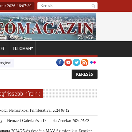
ztus 2026
16
:
07
:
39
ORT
TUDOMÁNY
geten
Emberarcú Egészségért díj pályázat 2024
Kertész/Kópiák
To
egfrissebb híreink
kolci Nemzetközi Filmfesztivál
2024-08-12
yar Nemzeti Galéria és a Danubia Zenekar
2024-07-02
utatta 2024/25-ös évadát a MÁV Szimfonikus Zenekar