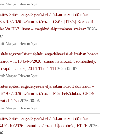
tető: Magyar Telekom Nyrt.
sítés építési engedélyezési eljárásban hozott döntésről –
8029-5/2026. számú határozat: Győr, [113/3] Központi
let VA III/3. ütem – meglévő alépítményes szakasz
2026-
07
tető: Magyar Telekom Nyrt.
sítés egyszerűsített építési engedélyezési eljárásban hozott
tésről – K/19454-3/2026. számú határozat: Szombathely,
rcsapó utca 2-6, 20 FTTB-FTTH
2026-08-07
tető: Magyar Telekom Nyrt.
sítés építési engedélyezési eljárásban hozott döntésről –
8719-6/2026. számú határozat: Mór-Felsődobos, GPON
zat ellátása
2026-08-06
tető: Magyar Telekom Nyrt.
sítés építési engedélyezési eljárásban hozott döntésről –
4191-10/2026. számú határozat: Újdombrád, FTTH
2026-
06