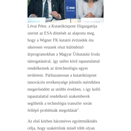
Lévai Péter, a Kutatóközpont főigazgatója
szerint az ESA döntését az alapozta meg,
hogy a Wigner FK kutatói évtizedek óta
sikeresen vesznek részt különböző
űrprogramokban a Magyar Űrkutatási Iroda
támogatásával, így széles körű tapasztalattal
rendelkeznek az űrtechnológia egyes
területein. Párhuzamosan a kutatóközpont
innovációs tevékenysége jelentős mértékben
megerősödött az utóbbi években, s így kellő
tapasztalattal rendelkező szakemberek
segíthetik a technológia transzfer során
fellépő problémák megoldását”.
Az első körben hároméves együttműködés
célja, hogy szakértőink minél több olyan