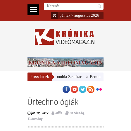
péntek 7 augusztus 2026
Friss hírek
ar Nemzeti Galéria és a Danubia Zenekar
Bemutatta 2024/25-ös évadát 
Űrtechnológiák
Júlia
Gazdaság
,
jan 12, 2017
Tudomány