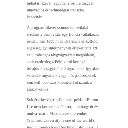
tudástárházával, egyúttal erősíti a magyar
innovációs és technológiai transzfer
kapacitást.
A program sikerét számos nemzetközi
eredmény bizonyítja: egy francia vállalkozás
például már több mint 15 francia és külföldi
egészségügyi intézménynek értékesítette azt
az ultrahangos távgyógyászati megoldását,
amit eredetileg a Föld körül keringő
űrhajósok vizsgálatára dolgoztak ki, így akár
várandós anyáknak vagy más pácienseknek
sem kell több száz kilométert utazniuk a
szakorvoshoz.
Sok érdekességet hallottunk, például Burton
Lee nem kevesebbet állított, minthogy öt év
múlva, már a Marsra utazik az ember
(Stanford University is one of the world’s
leading research and teaching institutions. It