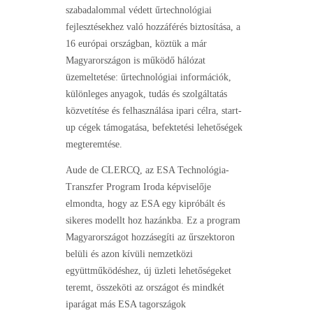
szabadalommal védett űrtechnológiai
fejlesztésekhez való hozzáférés biztosítása, a
16 európai országban, köztük a már
Magyarországon is működő hálózat
üzemeltetése: űrtechnológiai információk,
különleges anyagok, tudás és szolgáltatás
közvetítése és felhasználása ipari célra, start-
up cégek támogatása, befektetési lehetőségek
megteremtése.
Aude de CLERCQ, az ESA Technológia-
Transzfer Program Iroda képviselője
elmondta, hogy az ESA egy kipróbált és
sikeres modellt hoz hazánkba. Ez a program
Magyarországot hozzásegíti az űrszektoron
belüli és azon kívüli nemzetközi
együttműködéshez, új üzleti lehetőségeket
teremt, összeköti az országot és mindkét
iparágat más ESA tagországok