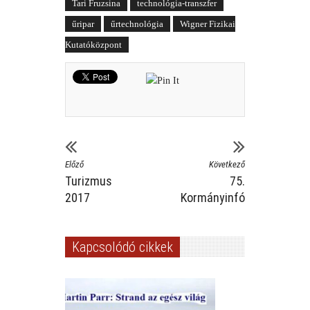
Tari Fruzsina
technológia-transzfer
űripar
űrtechnológia
Wigner Fizikai
Kutatóközpont
Előző
Következő
Turizmus
75.
2017
Kormányinfó
Kapcsolódó cikkek