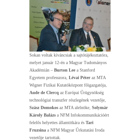
Sokan voltak kíváncsiak a sajtótájékoztatóra,
melyet január 12-én a Magyar Tudományos
Akadémián –
Burton Lee
a Stanford
Egyetem professzora,
Lévai Péter
az MTA
Wigner Fizikai Kutatóközpont főigazgatója,
Aude de Clercq
az Európai Űrügynökség
technológiai transzfer részlegének vezetője,
Szász Domokos
az MTA alelnöke,
Solymár
Károly Balázs
a NFM Infokommunikációért
felelős helyettes államtitkára és
Tari
Fruzsina
a NFM Magyar Űrkutatási Iroda
vezetője tartottak.