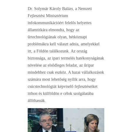
Dr. Solymár Károly Balázs, a Nemzeti
Fejlesztési Minisztérium
infokommunikációért felelős helyettes
államtitkára elmondta, hogy az
űrtechnológiának olyan, hétköznapi
problémákra kell választ adnia, amelyekkel
itt, a Földön találkozunk. Az ország
biztonsága, az ipari termelés hatékonyságának
növelése az elsődleges feladat, az űripar
mindehhez csak eszköz. A hazai vállalkozások
számára most lehetőség nyílik arra, hogy
csúcstechnológiát képviselő fejlesztéseiket
itthon és külföldön e célok szolgálatába
állíthassák.