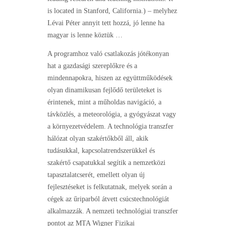
is located in Stanford, California.) – melyhez
Lévai Péter annyit tett hozzá, jó lenne ha
magyar is lenne köztük …
A programhoz való csatlakozás jótékonyan
hat a gazdasági szereplőkre és a
mindennapokra, hiszen az együttműködések
olyan dinamikusan fejlődő területeket is
érintenek, mint a műholdas navigáció, a
távközlés, a meteorológia, a gyógyászat vagy
a környezetvédelem. A technológia transzfer
hálózat olyan szakértőkből áll, akik
tudásukkal, kapcsolatrendszerükkel és
szakértő csapatukkal segítik a nemzetközi
tapasztalatcserét, emellett olyan új
fejlesztéseket is felkutatnak, melyek során a
cégek az űriparból átvett csúcstechnológiát
alkalmazzák. A nemzeti technológiai transzfer
pontot az MTA Wigner Fizikai