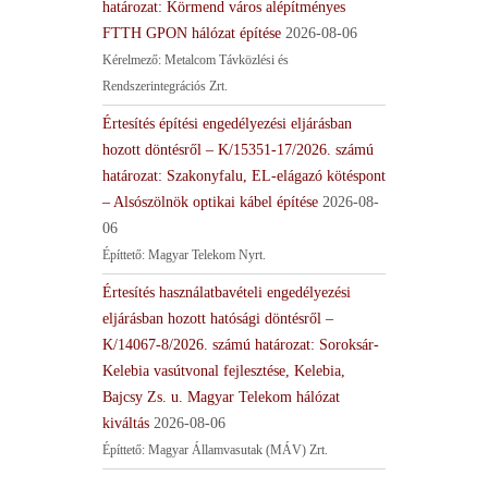
határozat: Körmend város alépítményes
FTTH GPON hálózat építése
2026-08-06
Kérelmező: Metalcom Távközlési és
Rendszerintegrációs Zrt.
Értesítés építési engedélyezési eljárásban
hozott döntésről – K/15351-17/2026. számú
határozat: Szakonyfalu, EL-elágazó kötéspont
– Alsószölnök optikai kábel építése
2026-08-
06
Építtető: Magyar Telekom Nyrt.
Értesítés használatbavételi engedélyezési
eljárásban hozott hatósági döntésről –
K/14067-8/2026. számú határozat: Soroksár-
Kelebia vasútvonal fejlesztése, Kelebia,
Bajcsy Zs. u. Magyar Telekom hálózat
kiváltás
2026-08-06
Építtető: Magyar Államvasutak (MÁV) Zrt.