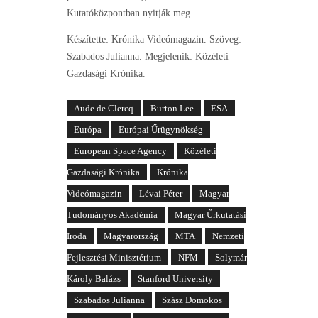
Kutatóközpontban nyitják meg.
Készítette: Krónika Videómagazin. Szöveg:
Szabados Julianna. Megjelenik: Közéleti
Gazdasági Krónika.
Aude de Clercq
Burton Lee
ESA
Európa
Európai Űrügynökség
European Space Agency
Közéleti
Gazdasági Krónika
Krónika
Videómagazin
Lévai Péter
Magyar
Tudományos Akadémia
Magyar Űrkutatási
Iroda
Magyarország
MTA
Nemzeti
Fejlesztési Minisztérium
NFM
Solymár
Károly Balázs
Stanford University
Szabados Julianna
Szász Domokos