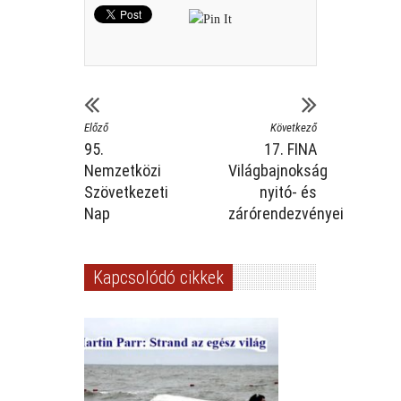
Előző
Következő
95.
17. FINA
Nemzetközi
Világbajnokság
Szövetkezeti
nyitó- és
Nap
zárórendezvényei
Kapcsolódó cikkek