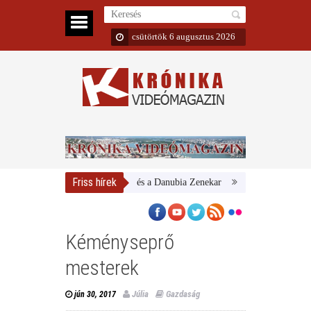
csütörtök 6 augusztus 2026
Friss hírek
Magyar Nemzeti Galéria és a Danubia Zenekar
Bemutatta 2024/25-ös
Kéményseprő
mesterek
Júlia
Gazdaság
jún 30, 2017