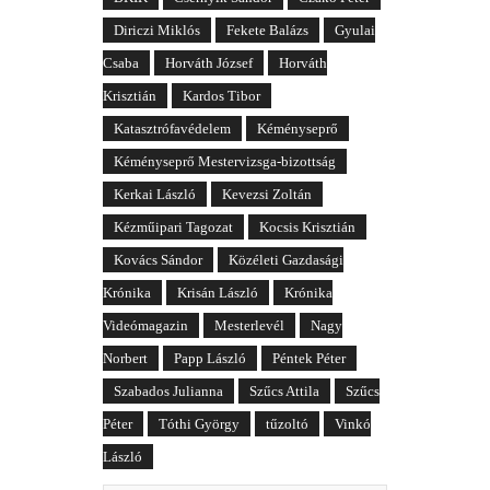
Diriczi Miklós
Fekete Balázs
Gyulai
Csaba
Horváth József
Horváth
Krisztián
Kardos Tibor
Katasztrófavédelem
Kéményseprő
Kéményseprő Mestervizsga-bizottság
Kerkai László
Kevezsi Zoltán
Kézműipari Tagozat
Kocsis Krisztián
Kovács Sándor
Közéleti Gazdasági
Krónika
Krisán László
Krónika
Videómagazin
Mesterlevél
Nagy
Norbert
Papp László
Péntek Péter
Szabados Julianna
Szűcs Attila
Szűcs
Péter
Tóthi György
tűzoltó
Vinkó
László