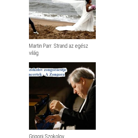
Martin Parr: Strand az egész
világ
Grigorij Szokolov