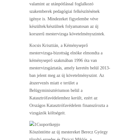
valamint az utánpótlással foglalkozó
szakemberek pedagógiai felkészítésének
igénye is. Mindezeket figyelembe véve
készültek/készülnek folyamatosan az új
korszerű mestervizsga követelményszintek.
Kocsis Krisztián, a Kéményseprő
mestervizsga-bizottság elnöke elmondta a
kéményseprő szakmában 1996 óta van
mestervizsgáztatás, amely keretén belül 2013-
ban jelent meg az új követelményszint. Az
átszervezés miatt e terület a
Belügyminisztériumon belül a
Katasztrófavédelemhez került, ezért az
Országos Katasztrófavédelem finanszírozta a
vizsgázók költségeit.
Köszöntötte az új mestereket Berecz György
tűzoltó ezredes és Diriczi Miklós, a