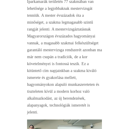
Iparkamarák területén 77 szakmában van
lehetősége a legjobbaknak mestervizsgát
tenniük. A mester évszázadok óta a
minőséget, a szakma legmagasabb szintű
rangját jelenti. A mestervizsgáztatásnak
Magyarországon évszázados hagyományai
vannak, a magasabb szakmai felkészültséget
garantáló mestervizsga rendszerét azonban ma
már nem csupán a tradíciók, de a kor
követelményei is fontossá teszik. Ez a
kitüntető cím napjainkban a szakma kiváló
ismerete és gyakorlása mellett,
hagyományokon alapuló munkaszereteten és
tiszteleten kívül a modern korhoz való
alkalmazkodást, az új berendezések,
alapanyagok, technológiák ismeretét is
jelenti.