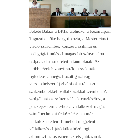
Fekete Balázs a BKIK alelnöke, a Kézműipari
Tagozat elnöke hangsúlyozta, a Mester címet
viselő szakember, korszerű szakmai és
pedagógiai tudással magasabb színvonalon
tudja átadni ismereteit a tanulóknak. Az
utóbbi évek bizonyították, a szakmák
fejlődése, a megváltozott gazdasági
versenyhelyzet új elvárásokat támaszt a
szakemberekkel, vállalkozókkal szemben. A
szolgáltatások színvonalának emeléséhez, a
piacképes termeléshez a vállalkozók magas
szintű technikai felkészítése ma már
nélkülözhetetlen. E mellett megjelent a
vállalkozással járó különböző jogi,
adminisztrációs ismeretek elsajátításának,