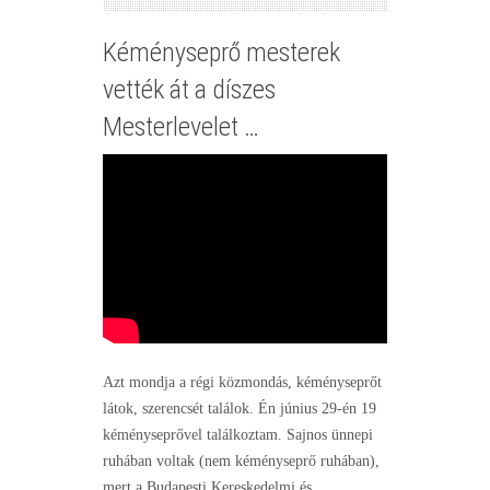
Kéményseprő mesterek
vették át a díszes
Mesterlevelet …
Azt mondja a régi közmondás, kéményseprőt
látok, szerencsét találok. Én június 29-én 19
kéményseprővel találkoztam. Sajnos ünnepi
ruhában voltak (nem kéményseprő ruhában),
mert a Budapesti Kereskedelmi és