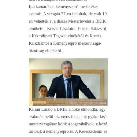
Iparkamarában kéményseprő mestereket
avattak. A vizsgán 27-en indultak, de csak 19-
en vehették át a díszes Mesterlevelet a BKIK
elnökétől, Krisán Lászlótól, Fekete Balázstól,
a Kézműipari Tagozat elnökétől és Kocsis
Krisztiántól a Kéményseprő mestervizsga-
bizottság elnökétől.
Krisán László a BKIK elnöke elmondta, egy
szakmán belül bizonyos feladatok gyakorlását
mestervizsgához kötik a jogszabályok, e közé
tartozik a kéményseprő is. A Kereskedelmi és