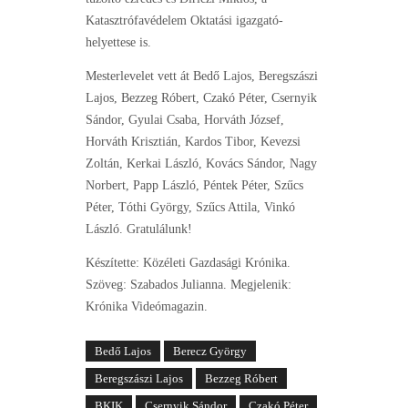
Katasztrófavédelem Oktatási igazgató-
helyettese is.
Mesterlevelet vett át Bedő Lajos, Beregszászi
Lajos, Bezzeg Róbert, Czakó Péter, Csernyik
Sándor, Gyulai Csaba, Horváth József,
Horváth Krisztián, Kardos Tibor, Kevezsi
Zoltán, Kerkai László, Kovács Sándor, Nagy
Norbert, Papp László, Péntek Péter, Szűcs
Péter, Tóthi György, Szűcs Attila, Vinkó
László. Gratulálunk!
Készítette: Közéleti Gazdasági Krónika.
Szöveg: Szabados Julianna. Megjelenik:
Krónika Videómagazin.
Bedő Lajos
Berecz György
Beregszászi Lajos
Bezzeg Róbert
BKIK
Csernyik Sándor
Czakó Péter