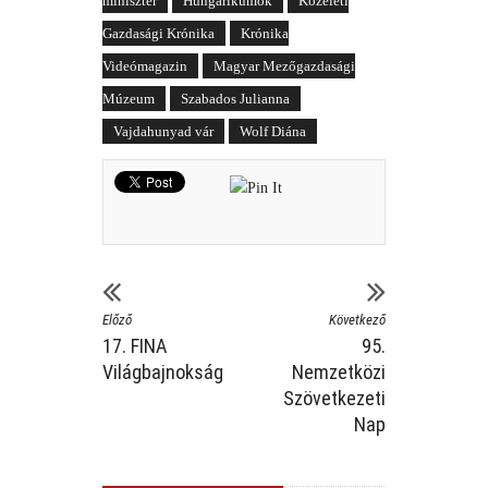
miniszter
Hungarikumok
Közéleti
Gazdasági Krónika
Krónika
Videómagazin
Magyar Mezőgazdasági
Múzeum
Szabados Julianna
Vajdahunyad vár
Wolf Diána
Előző
Következő
17. FINA
95.
Világbajnokság
Nemzetközi
Szövetkezeti
Nap