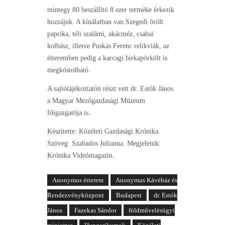
mintegy 80 beszállító 8 ezer terméke érkezik
hozzájuk. A kínálatban van Szegedi őrölt
paprika, téli szalámi, akácméz, csabai
kolbász, illetve Puskás Ferenc relikviák, az
étteremben pedig a karcagi birkapörkölt is
megkóstolható.
A sajtótájékoztatón részt vett dr. Estók János
a Magyar Mezőgazdasági Múzeum
főigazgatója is.
Készítette: Közéleti Gazdasági Krónika.
Szöveg: Szabados Julianna. Megjelenik:
Krónika Videómagazin.
Anonymus étterem
Anonymus Kávéház és
Rendezvényközpont
Budapest
dr. Estók
János
Fazekas Sándor
földművelésügyi