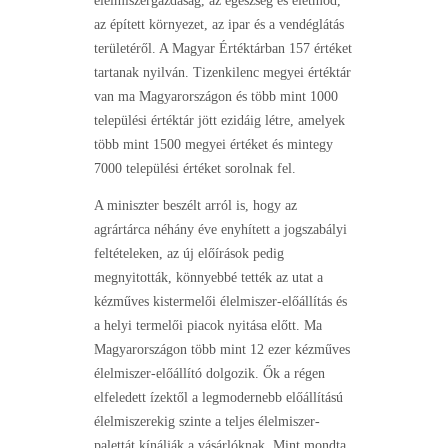
élelmiszergazdaság, az egészség és életmód,
az épített környezet, az ipar és a vendéglátás
területéről. A Magyar Értéktárban 157 értéket
tartanak nyilván. Tizenkilenc megyei értéktár
van ma Magyarországon és több mint 1000
települési értéktár jött ezidáig létre, amelyek
több mint 1500 megyei értéket és mintegy
7000 települési értéket sorolnak fel.
A miniszter beszélt arról is, hogy az
agrártárca néhány éve enyhített a jogszabályi
feltételeken, az új előírások pedig
megnyitották, könnyebbé tették az utat a
kézműves kistermelői élelmiszer-előállítás és
a helyi termelői piacok nyitása előtt. Ma
Magyarországon több mint 12 ezer kézműves
élelmiszer-előállító dolgozik. Ők a régen
elfeledett ízektől a legmodernebb előállítású
élelmiszerekig szinte a teljes élelmiszer-
palettát kínálják a vásárlóknak. Mint mondta,