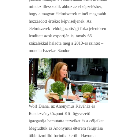
mindez illeszkedik ahhoz az elképzeléshez,
hogy a magyar élelmiszerek minél magasabb
hozzáadott értéket képviseljenek. Az
élelmiszerek feldolgozottsági foka jelentősen
lendített azok exportján is, tavaly 66
százalékkal haladta meg a 2010-es szintet –
mondta Fazekas Sándor.
Wolf Diána, az Anonymus Kávéház és
Rendezvényközpont Kft. ügyvezető
igazgatója bemutatta terveiket és a céljaikat.
Megtudtuk az Anonymus étterem felújítása
több tízmillió forintba került. Havonta