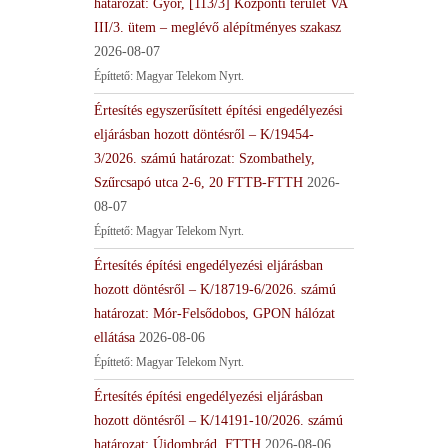
határozat: Győr, [113/3] Központi terület VA
III/3. ütem – meglévő alépítményes szakasz
2026-08-07
Építtető: Magyar Telekom Nyrt.
Értesítés egyszerűsített építési engedélyezési
eljárásban hozott döntésről – K/19454-
3/2026. számú határozat: Szombathely,
Szűrcsapó utca 2-6, 20 FTTB-FTTH
2026-
08-07
Építtető: Magyar Telekom Nyrt.
Értesítés építési engedélyezési eljárásban
hozott döntésről – K/18719-6/2026. számú
határozat: Mór-Felsődobos, GPON hálózat
ellátása
2026-08-06
Építtető: Magyar Telekom Nyrt.
Értesítés építési engedélyezési eljárásban
hozott döntésről – K/14191-10/2026. számú
határozat: Újdombrád, FTTH
2026-08-06