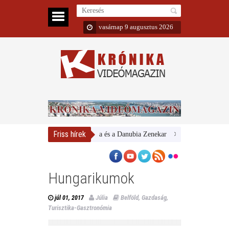
vasárnap 9 augusztus 2026
Friss hírek
Magyar Nemzeti Galéria és a Danubia Zenekar
Bemutatta 2024/25-ös
Hungarikumok
Júlia
Belföld
,
Gazdaság
,
júl 01, 2017
Turisztika-Gasztronómia