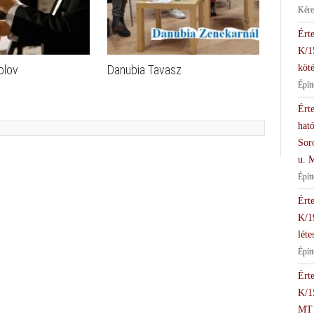
Kére
Érte
K/1
olov
Danubia Tavasz
köté
Épít
Érte
hat
Soro
u. 
Épít
Érte
K/1
léte
Építt
Érte
K/1
MT