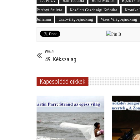
17. FINA
Bán Teodóra
Borsa Miklós
Bp2017 No
Perényi Szilvia
Közéleti Gazdasági Krónika
Krónika
Julianna
Úszóvilágbajnokság
Vizes Világbajnokság
Előző
49. Kékszalag
Kapcsolódó cikkek