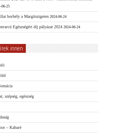
-06-25
llai borbély a Margitszigeten
2024-06-24
erarcú Egészségért díj pályázat 2024
2024-06-24
írek innen
nló
föld
lomácia
t, szépség, egészség
daság
or – Kabaré