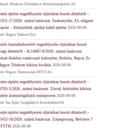
lmező: Metalcom Távközlési és Rendszerintegrációs Zrt.
sítés építési engedélyezési eljárásban hozott döntésről –
5351-17/2026. számú határozat: Szakonyfalu, EL-elágazó
spont – Alsószölnök optikai kábel építése
2026-08-06
tető: Magyar Telekom Nyrt.
sítés használatbavételi engedélyezési eljárásban hozott
ósági döntésről – K/14067-8/2026. számú határozat:
ksár-Kelebia vasútvonal fejlesztése, Kelebia, Bajcsy Zs.
Magyar Telekom hálózat kiváltás
2026-08-06
tető: Magyar Államvasutak (MÁV) Zrt.
sítés építési engedélyezési eljárásban hozott döntésről –
9783-5/2026. számú határozat: Závod, hírközlési hálózat
sítése áramszolgáltatói oszlopsoron
2026-08-06
ető: Tarr Építő, Szolgáltató és Kereskedelmi Kft.
sítés építési engedélyezési eljárásban hozott döntésről –
5452-18/2026. számú határozat: Zalaegerszeg, Belváros 7
 FTTH
2026-08-06