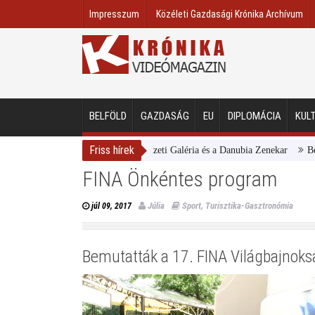
Impresszum
Közéleti Gazdasági Krónika Archívum
BELFÖLD
GAZDASÁG
EU
DIPLOMÁCIA
KUL
Friss hírek
Magyar Nemzeti Galéria és a Danubia Zenekar
Bemutat
FINA Önkéntes program
Júlia
Sport
,
Turisztika-Gasztronómia
júl 09, 2017
Bemutatták a 17. FINA Világbajnoks