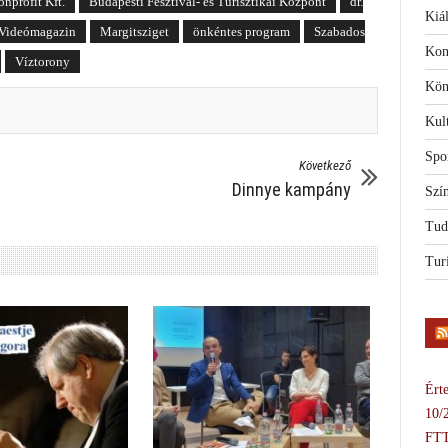
nprofit Kft.
Budapesti Fesztivál- és Turisztikai Központ
dr.
Kiál
 Videómagazin
Margitsziget
önkéntes program
Szabados
Kon
Víztorony
Kön
Kul
Spo
Következő
Dinnye kampány
Szí
Tud
Tur
Érte
10/
FTT