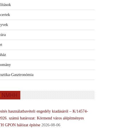
lítások
certek
yvek
túra
rt
nház
omány
isztika-Gasztronómia
NMHH
sítés használatbavételi engedély kiadásáról – K/14574-
2026. számú határozat: Körmend város alépítményes
H GPON hálózat építése
2026-08-06