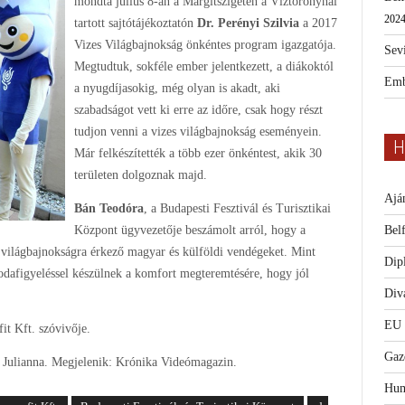
mondta július 8-án a Margitszigeten a Víztoronynál
2024
tartott sajtótájékoztatón
Dr. Perényi Szilvia
a 2017
Vizes Világbajnokság önkéntes program igazgatója.
Sevi
Megtudtuk, sokféle ember jelentkezett, a diákoktól
Emb
a nyugdíjasokig, még olyan is akadt, aki
szabadságot vett ki erre az időre, csak hogy részt
tudjon venni a vizes világbajnokság eseményein.
H
Már felkészítették a több ezer önkéntest, akik 30
területen dolgoznak majd.
Ajá
Bán Teodóra
, a Budapesti Fesztivál és Turisztikai
Bel
Központ ügyvezetője beszámolt arról, hogy a
a világbajnokságra érkező magyar és külföldi vendégeket. Mint
Dip
y odafigyeléssel készülnek a komfort megteremtésére, hogy jól
Diva
EU
t Kft. szóvivője.
Gaz
s Julianna. Megjelenik: Krónika Videómagazin.
Hum