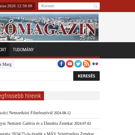
sztus 2026
12
:
59
:
10
ORT
TUDOMÁNY
itszigeten
Emberarcú Egészségért díj pályázat 2024
Kertész/Kópiák
egfrissebb híreink
kolci Nemzetközi Filmfesztivál
2024-08-12
yar Nemzeti Galéria és a Danubia Zenekar
2024-07-02
utatta 2024/25-ös évadát a MÁV Szimfonikus Zenekar