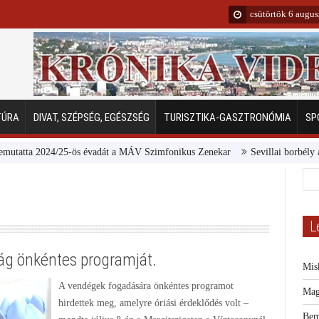
csütörtök 6 augu
TÚRA
DIVAT, SZÉPSÉG, EGÉSZSÉG
TURISZTIKA-GASZTRONÓMIA
SP
ta 2024/25-ös évadát a MÁV Szimfonikus Zenekar
Sevillai borbély a Marg
L
ág önkéntes programját.
Mis
A vendégek fogadására önkéntes programot
Mag
hirdettek meg, amelyre óriási érdeklődés volt –
Bem