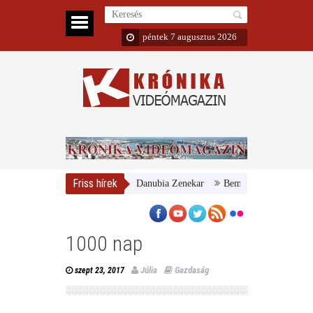
péntek 7 augusztus 2026
Friss hírek
agyar Nemzeti Galéria és a Danubia Zenekar
Bemutatta 2024/25-ös évadá
1000 nap
Júlia
Gazdaság
szept 23, 2017