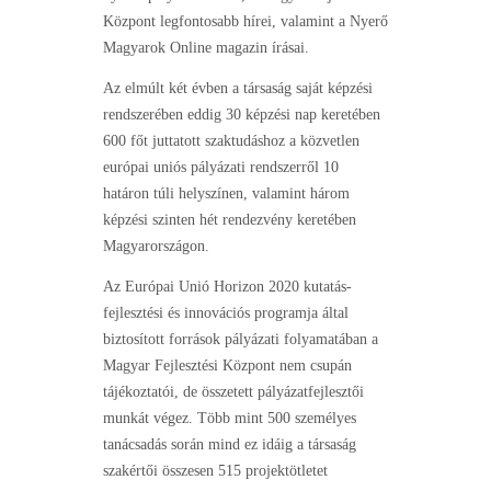
Központ legfontosabb hírei, valamint a Nyerő
Magyarok Online magazin írásai.
Az elmúlt két évben a társaság saját képzési
rendszerében eddig 30 képzési nap keretében
600 főt juttatott szaktudáshoz a közvetlen
európai uniós pályázati rendszerről 10
határon túli helyszínen, valamint három
képzési szinten hét rendezvény keretében
Magyarországon.
Az Európai Unió Horizon 2020 kutatás-
fejlesztési és innovációs programja által
biztosított források pályázati folyamatában a
Magyar Fejlesztési Központ nem csupán
tájékoztatói, de összetett pályázatfejlesztői
munkát végez. Több mint 500 személyes
tanácsadás során mind ez idáig a társaság
szakértői összesen 515 projektötletet