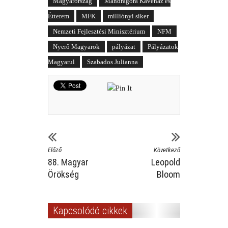
Magyarország
Mandragóra Kávéház és
Étterem
MFK
milliónyi siker
Nemzeti Fejlesztési Minisztérium
NFM
Nyerő Magyarok
pályázat
Pályázatok
Magyarul
Szabados Julianna
Előző
Következő
88. Magyar
Leopold
Örökség
Bloom
Kapcsolódó cikkek