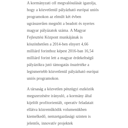
A kormányzati cél megvalósulását igazolja,
hogy a közvetlenül pályázható európai uniós
programokon az elmúlt két évben
ugrásszerűen megnőtt a beadott és nyertes
magyar pályázatok száma. A Magyar
Fejlesztési Központ munkájának is
köszönhetően a 2014-ben elnyert 4,66
milliárd forinthoz képest 2016-ban 16,54
milliárd forint lett a magyar érdekeltségű
pályázókra jutó támogatás összértéke a
legismertebb közvetlenül pályázható európai
uniós programokon.
A társaság a közvetlen pénzügyi eszközök
megszerzésére irányuló, a kormány által
kijelölt profitorientált, operatív feladatait
ellátva közreműködik volumenükben
kiemelkedő, nemzetgazdasági szinten is
jelentős, innovatív projektek