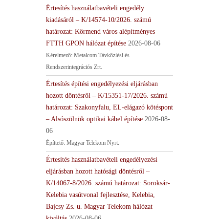
Értesítés használatbavételi engedély
kiadásáról – K/14574-10/2026. számú
határozat: Körmend város alépítményes
FTTH GPON hálózat építése
2026-08-06
Kérelmező: Metalcom Távközlési és
Rendszerintegrációs Zrt.
Értesítés építési engedélyezési eljárásban
hozott döntésről – K/15351-17/2026. számú
határozat: Szakonyfalu, EL-elágazó kötéspont
– Alsószölnök optikai kábel építése
2026-08-
06
Építtető: Magyar Telekom Nyrt.
Értesítés használatbavételi engedélyezési
eljárásban hozott hatósági döntésről –
K/14067-8/2026. számú határozat: Soroksár-
Kelebia vasútvonal fejlesztése, Kelebia,
Bajcsy Zs. u. Magyar Telekom hálózat
kiváltás
2026-08-06