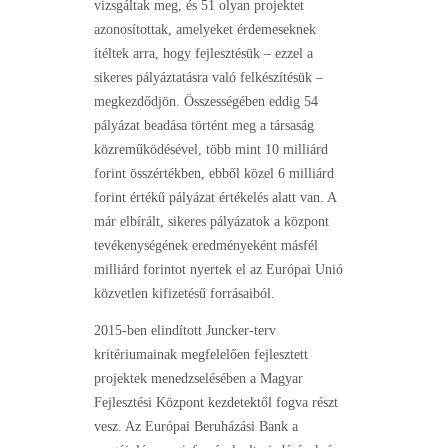
vizsgáltak meg, és 51 olyan projektet
azonosítottak, amelyeket érdemeseknek
ítéltek arra, hogy fejlesztésük – ezzel a
sikeres pályáztatásra való felkészítésük –
megkezdődjön. Összességében eddig 54
pályázat beadása történt meg a társaság
közreműködésével, több mint 10 milliárd
forint összértékben, ebből közel 6 milliárd
forint értékű pályázat értékelés alatt van. A
már elbírált, sikeres pályázatok a központ
tevékenységének eredményeként másfél
milliárd forintot nyertek el az Európai Unió
közvetlen kifizetésű forrásaiból.
2015-ben elindított Juncker-terv
kritériumainak megfelelően fejlesztett
projektek menedzselésében a Magyar
Fejlesztési Központ kezdetektől fogva részt
vesz. Az Európai Beruházási Bank a