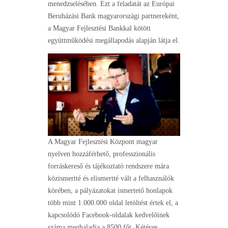
menedzselésében. Ezt a feladatát az Európai
Beruházási Bank magyarországi partnereként,
a Magyar Fejlesztési Bankkal kötött
együttműködési megállapodás alapján látja el.
A Magyar Fejlesztési Központ magyar
nyelven hozzáférhető, professzionális
forráskereső és tájékoztató rendszere mára
közismertté és elismertté vált a felhasználók
körében, a pályázatokat ismertető honlapok
több mint 1.000.000 oldal letöltést értek el, a
kapcsolódó Facebook-oldalak kedvelőinek
száma meghaladja a 8500 főt. Kétéves