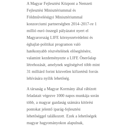
A Magyar Fejlesztési Központ a Nemzeti
Fejlesztési Minisztériummal és
Földművelésügyi Minisztériummal
konzorciumi partnerségben 2014–2017-re 1
millió euró összegű pályázatot nyert el
Magyarország LIFE környezetvédelmi és
éghajlat-politikai programon való
hatékonyabb részvételének elősegítésére,
valamint kezdeményezte a LIFE Önerőalap
létrehozását, amelynek segítségével több mint
31 milliárd forint közvetlen kifizetésű forrás
lehívására nyílik lehetőség.
A társaság a Magyar Kormány által rábízott
feladatait végezve 1000 napos munkája során
több, a magyar gazdaság számára kitörési
pontokat jelentő iparág-fejlesztési
lehetőséggel találkozott. Ezek a lehetőségek
magyar hagyományokon alapulnak,