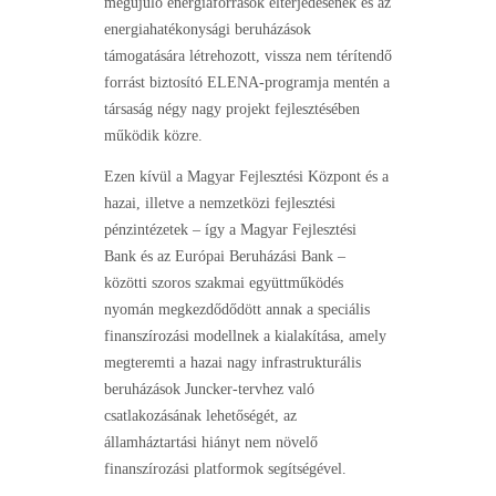
megújuló energiaforrások elterjedésének és az
energiahatékonysági beruházások
támogatására létrehozott, vissza nem térítendő
forrást biztosító ELENA-programja mentén a
társaság négy nagy projekt fejlesztésében
működik közre.
Ezen kívül a Magyar Fejlesztési Központ és a
hazai, illetve a nemzetközi fejlesztési
pénzintézetek – így a Magyar Fejlesztési
Bank és az Európai Beruházási Bank –
közötti szoros szakmai együttműködés
nyomán megkezdődődött annak a speciális
finanszírozási modellnek a kialakítása, amely
megteremti a hazai nagy infrastrukturális
beruházások Juncker-tervhez való
csatlakozásának lehetőségét, az
államháztartási hiányt nem növelő
finanszírozási platformok segítségével.