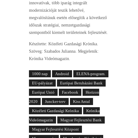
innovatívak, több iparág integrált
modernizációját teszik lehetővé,
megvalósításuk esetén elősegítik a következő
időszak stratégiai, nemzetgazdasági
szempontból kiemelt területeinek fejlesztését.
Készítette: Közéleti Gazdasági Krónika.
Szöveg: Szabados Julianna. Megjelenik:
Krónika Videómagazin.
1000 nap
Android
ELENA-program.
EU-pályázat
Európai Beruházási Bank
Európai Unió
Facebook
Horizon
2020
Juncker-terv
Kiss Antal
Közéleti Gazdasági Krónika
Krónika
Videómagazin
Magyar Fejlesztési Bank
Magyar Fejlesztési Központ