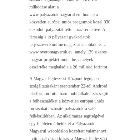
működése alatt a
www.palyazatokmagyarul.eu. honlap a
közvetlen európai uniós programok közel 930
dekódolt pályázatát tette hozzáférhetővé. A
társaság a jó pályázati gyakorlatok
terjesztésére online magazint is működtet: a
www.nyeromagyarok.eu. amely 139 sikeres
magyar projektet mutat be, amelyek
összértéke meghaladja a 26 milliárd forintot.
A Magyar Fejlesztési Központ legújabb
szolgáltatásaként szeptember 22-től Android
platformon futtatható mobilalkalmazás segíti
a felhasználókat a közvetlen európai uniós
forrásokat biztosító pályázatokra való
felkészülésben. Az alkalmazás segítségével
egy felületen érhetők el a Pályázatok
Magyarul weboldalon közzétett valamennyi
nyitott pályázati kiírás, a Magyar Fejlesztési