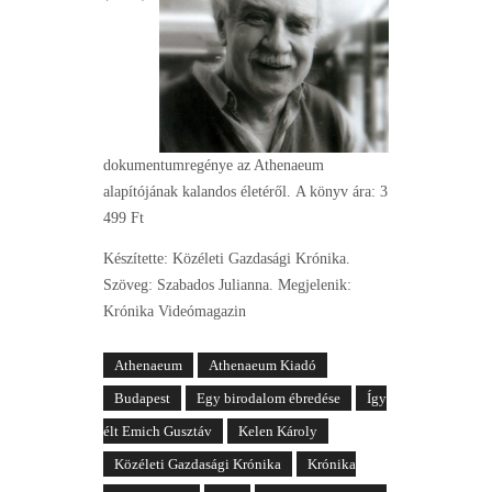
dokumentumregénye az Athenaeum
alapítójának kalandos életéről. A könyv ára: 3
499 Ft
Készítette: Közéleti Gazdasági Krónika.
Szöveg: Szabados Julianna. Megjelenik:
Krónika Videómagazin
Athenaeum
Athenaeum Kiadó
Budapest
Egy birodalom ébredése
Így
élt Emich Gusztáv
Kelen Károly
Közéleti Gazdasági Krónika
Krónika