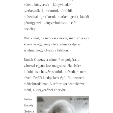
kötet a könyvesek – könyvkiadók,
szerkesztők, korrektorok, tördelők,
műszakiak, grafikusok, marketingesek, kiadói
pénzügyesek, könyvesboltosok – előtt
tiszteleg.
Róluk szól, de nem csak nekik, mert ez is egy
könyv és egy könyv létezésének célja és
értelme, hogy olvasóra találjon.
Emich Gusztáv a német Pest polgára, a
várossal együtt lesz magyarrá. Ha elsőre
kidobja is a húszéves költőt, másodjára nem
téved: Petőfi kiadójaként építi föl nemzeti
médiabirodalmát. A reformkor lendületével
indul, a kiegyezéssel ér révbe.
Kelen
Károly
(fotón)