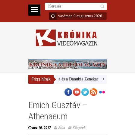
vasárnap 9 augusztus 2026
Friss hírek
Magyar Nemzeti Galéria és a Danubia Zenekar
Bemutatta 2024/25-ö
Emich Gusztáv –
Athenaeum
Júlia
Könyvek
nov 10, 2017