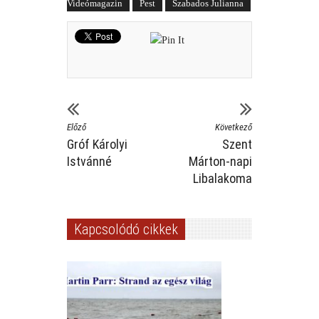
Videómagazin
Pest
Szabados Julianna
Előző
Következő
Gróf Károlyi
Szent
Istvánné
Márton-napi
Libalakoma
Kapcsolódó cikkek