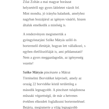
Zilai Zoltán a mai magyar borászat
helyzetéről egy gyors látleletet vázolt fel.
Mint mondta, jó irányba haladunk, amelyhez
nagyban hozzájárul az igényes vásárló, hiszen
általuk emelkedik a minőség is.
A rendezvényen megismertük a
gyöngyöstarjáni Szőke Mátyás szőlő és
bortermelő életútját, hogyan lett vállalkozó, s
egyben életfilozófiáját is, ami példamutató!
Nem a gyors meggazdagodás, az igényesség
vezette!
Szőke Mátyás
pincészete a Mátrai
Történelmi Borvidéket képviseli, amely az
ország 22 borvidéke közül területileg a
második legnagyobb. A pincészet tulajdonosa
műszaki végzettségű, de már a hetvenes
években elkezdett foglalkozni bortermeléssel.
Bejárta, megismerte a világ legnagyobb