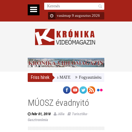
vasárnap 9 augusztus 2026
Friss hírek
Továbbképzést indít ősztől a MATE
Fogyasztásösztönző kampány a hazai 
MÚOSZ évadnyitó
Júlia
Turisztika-
febr 01, 2018
Gasztronómia