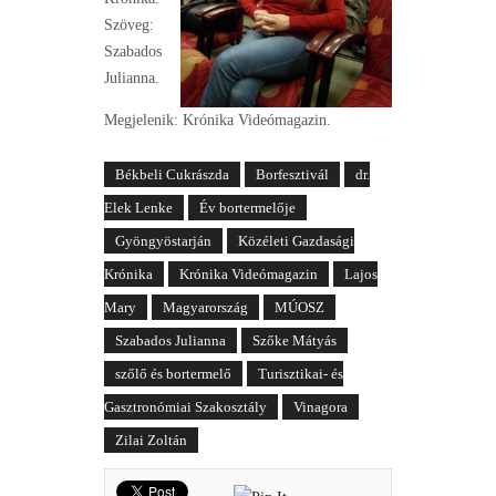
Szöveg:
Szabados
Julianna.
Megjelenik: Krónika Videómagazin.
Békbeli Cukrászda
Borfesztivál
dr.
Elek Lenke
Év bortermelője
Gyöngyöstarján
Közéleti Gazdasági
Krónika
Krónika Videómagazin
Lajos
Mary
Magyarország
MÚOSZ
Szabados Julianna
Szőke Mátyás
szőlő és bortermelő
Turisztikai- és
Gasztronómiai Szakosztály
Vinagora
Zilai Zoltán