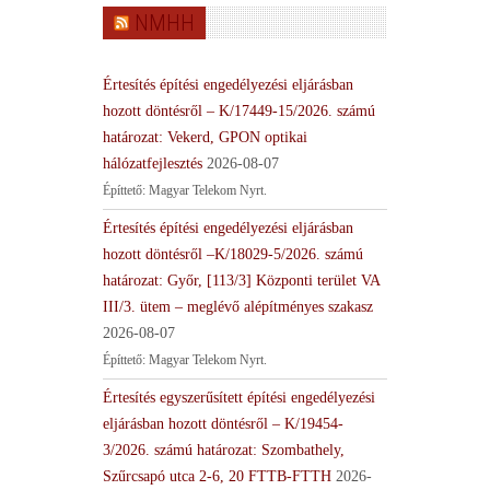
NMHH
Értesítés építési engedélyezési eljárásban
hozott döntésről – K/17449-15/2026. számú
határozat: Vekerd, GPON optikai
hálózatfejlesztés
2026-08-07
Építtető: Magyar Telekom Nyrt.
Értesítés építési engedélyezési eljárásban
hozott döntésről –K/18029-5/2026. számú
határozat: Győr, [113/3] Központi terület VA
III/3. ütem – meglévő alépítményes szakasz
2026-08-07
Építtető: Magyar Telekom Nyrt.
Értesítés egyszerűsített építési engedélyezési
eljárásban hozott döntésről – K/19454-
3/2026. számú határozat: Szombathely,
Szűrcsapó utca 2-6, 20 FTTB-FTTH
2026-