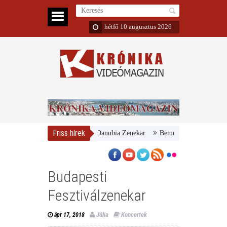
hétfő 10 augusztus 2026
Friss hírek
agyar Nemzeti Galéria és a Danubia Zenekar
Bemutatta 2024/25-ös évad
Budapesti
Fesztiválzenekar
Júlia
Koncertek
ápr 17, 2018