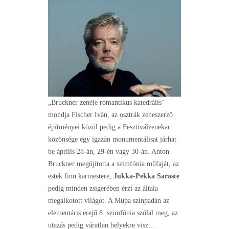
„Bruckner zenéje romantikus katedrális” –
mondja Fischer Iván, az osztrák zeneszerző
építményei közül pedig a Fesztiválzenekar
közönsége egy igazán monumentálisat járhat
be április 28-án, 29-én vagy 30-án. Anton
Bruckner megújította a szimfónia műfaját, az
estek finn karmestere,
Jukka-Pekka Saraste
pedig minden zsigerében érzi az általa
megalkotott világot. A Müpa színpadán az
elementáris erejű 8. szimfónia szólal meg, az
utazás pedig váratlan helyekre visz…