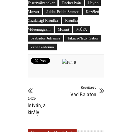
Fesztiválzenekar
Fischer Iván
Haydn–
Mozart
Jukka-Pekka Saraste
Közéleti
Gazdasági Krónika
Krónika
Videómagazin
Mozart
MÜPA
Szabados Julianna
Takács-Nagy Gábor
Zeneakadémia
Következő
Vad Balaton
Előző
István, a
király