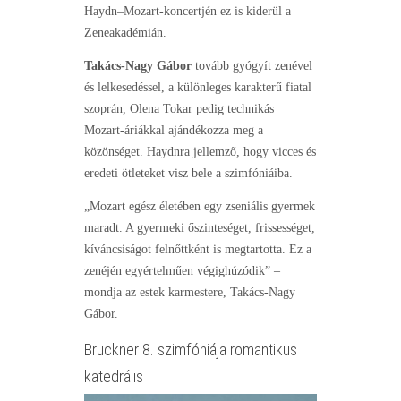
Haydn–Mozart-koncertjén ez is kiderül a
Zeneakadémián.
Takács-Nagy Gábor
tovább gyógyít zenével
és lelkesedéssel, a különleges karakterű fiatal
szoprán, Olena Tokar pedig technikás
Mozart-áriákkal ajándékozza meg a
közönséget. Haydnra jellemző, hogy vicces és
eredeti ötleteket visz bele a szimfóniáiba.
„Mozart egész életében egy zseniális gyermek
maradt. A gyermeki őszinteséget, frissességet,
kíváncsiságot felnőttként is megtartotta. Ez a
zenéjén egyértelműen végighúzódik” –
mondja az estek karmestere, Takács-Nagy
Gábor.
Bruckner 8. szimfóniája romantikus
katedrális