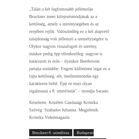
„Talán a két legfontosabb jellemzője
Bruckner zenei kifejezésmódjának az a
kettősség, amely a szerénységében és az
erejében rejlik. Valószínűleg ez a két alapvető
tulajdonság volt jellemző a személyiségére is.
Olykor nagyon visszafogott és szerény,
máskor pedig épp ellenkezőleg: nagyon is
határozott és erős – ilyenkor Beethovent
juttatja eszünkbe. Engem különösen izgat ez a
fajta kettősség, sőt, önellentmondás egy
karakteren belül. Épp ez teszi olyan
izgalmassá a 8. szimfóniát” – mondja Saraste.
Készítette: Közéleti Gazdasági Krónika.
Szöveg: Szabados Julianna. Megjelenik:
Krónika Videómagazin.
Bruckner 8. szimfónia
Budapesti