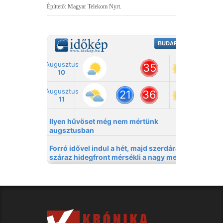
Építtető: Magyar Telekom Nyrt.