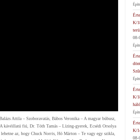
Épít
Érte
K/1
terü
08-
Épít
Érte
dön
Szű
Épít
Érte
K/1
háló
Épít
 Balázs Attila – Szoboravatás, Bábos Veronika – A magyar búbusz,
Érte
 kávéillatú fiú, Dr. Tóth Tamás – Lízing-gyerek, Ecsédi Orsolya
K/1
 lehetne az, hogy Chuck Norris, Hó Márton – Te vagy egy szikla,
08-