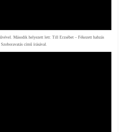
vével. Második helyezett lett: Till Erzsébet – Fékezett habzás
– Szoboravatás című írásával.