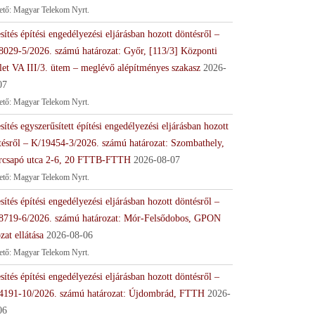
tető: Magyar Telekom Nyrt.
sítés építési engedélyezési eljárásban hozott döntésről –
8029-5/2026. számú határozat: Győr, [113/3] Központi
let VA III/3. ütem – meglévő alépítményes szakasz
2026-
07
tető: Magyar Telekom Nyrt.
sítés egyszerűsített építési engedélyezési eljárásban hozott
tésről – K/19454-3/2026. számú határozat: Szombathely,
rcsapó utca 2-6, 20 FTTB-FTTH
2026-08-07
tető: Magyar Telekom Nyrt.
sítés építési engedélyezési eljárásban hozott döntésről –
8719-6/2026. számú határozat: Mór-Felsődobos, GPON
zat ellátása
2026-08-06
tető: Magyar Telekom Nyrt.
sítés építési engedélyezési eljárásban hozott döntésről –
4191-10/2026. számú határozat: Újdombrád, FTTH
2026-
06