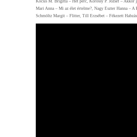
Kocsis M. Brigitta – Hét perc, Kőrössy P. József – Akkor
Mari Anna – Mi az élet értelme?, Nagy Eszter Hanna – A 
Schmöltz Margit – Flitter, Till Erzsébet – Fékezett Habzá