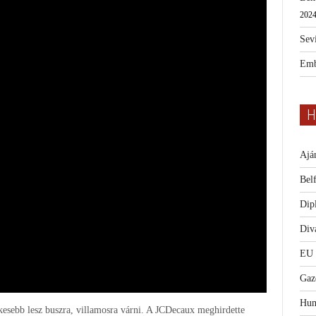
2024
Sevi
Emb
H
Ajá
Bel
Dip
Diva
EU
Gaz
Hum
kesebb lesz buszra, villamosra várni. A JCDecaux meghirdette