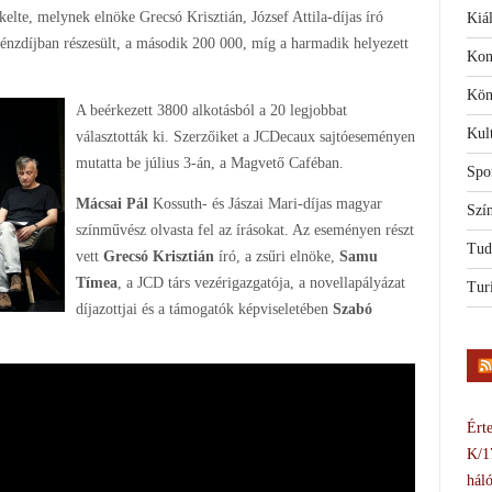
kelte, melynek elnöke Grecsó Krisztián, József Attila-díjas író
Kiál
 pénzdíjban részesült, a második 200 000, míg a harmadik helyezett
Kon
Kön
A beérkezett 3800 alkotásból a 20 legjobbat
Kul
választották ki. Szerzőiket a JCDecaux sajtóeseményen
mutatta be július 3-án, a Magvető Caféban.
Spo
Mácsai Pál
Kossuth- és Jászai Mari-díjas magyar
Szí
színművész olvasta fel az írásokat. Az eseményen részt
Tud
vett
Grecsó Krisztián
író, a zsűri elnöke,
Samu
Tímea
, a JCD társ vezérigazgatója, a novellapályázat
Tur
díjazottjai és a támogatók képviseletében
Szabó
Érte
K/1
háló