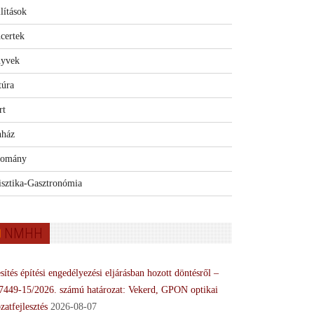
lítások
certek
yvek
túra
rt
nház
omány
isztika-Gasztronómia
NMHH
sítés építési engedélyezési eljárásban hozott döntésről –
7449-15/2026. számú határozat: Vekerd, GPON optikai
zatfejlesztés
2026-08-07