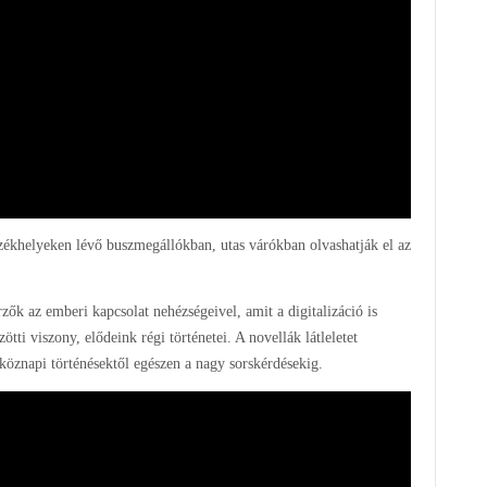
ékhelyeken lévő buszmegállókban, utas várókban olvashatják el az
ők az emberi kapcsolat nehézségeivel, amit a digitalizáció is
tti viszony, elődeink régi történetei. A novellák látleletet
köznapi történésektől egészen a nagy sorskérdésekig.