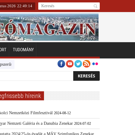
ztus 2026
22
:
49
:
15
ORT
TUDOMÁNY
éséért
EFOTT – július 10-14 között rendezik meg
Sokszínű programk
egfrissebb híreink
kolci Nemzetközi Filmfesztivál
2024-08-12
yar Nemzeti Galéria és a Danubia Zenekar
2024-07-02
utatta 2024/25-ös évadát a MÁV Szimfonikus Zenekar