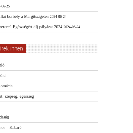
-06-25
llai borbély a Margitszigeten
2024-06-24
erarcú Egészségért díj pályázat 2024
2024-06-24
írek innen
nló
föld
lomácia
t, szépség, egészség
daság
or – Kabaré