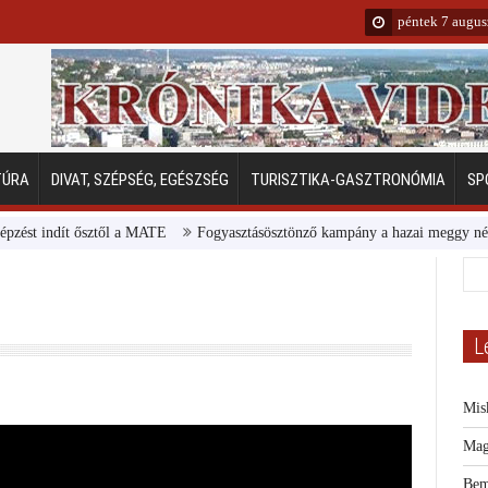
péntek 7 augus
TÚRA
DIVAT, SZÉPSÉG, EGÉSZSÉG
TURISZTIKA-GASZTRONÓMIA
SP
dít ősztől a MATE
Fogyasztásösztönző kampány a hazai meggy népszerűsít
L
Mis
Mag
Bem