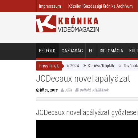
Impresszum
Közéleti Gazdasági Krónika Archívum
BELFÖLD
GAZDASÁG
EU
DIPLOMÁCIA
KUL
Friss hírek
rarcú Egészségért díj pályázat 2024
Kertész/Kópiák
Továbbképzést in
JCDecaux novellapályázat
Júlia
Belföld
,
Kiállítások
júl 05, 2018
JCDecaux novellapályázat győztesei