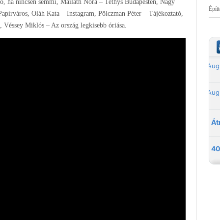
 jó, ha nincsen semmi, Mailáth Nóra – Tethys Budapesten, Nagy
Épít
Papírváros, Oláh Kata – Instagram, Pölczman Péter – Tájékoztató,
s, Véssey Miklós – Az ország legkisebb óriása.