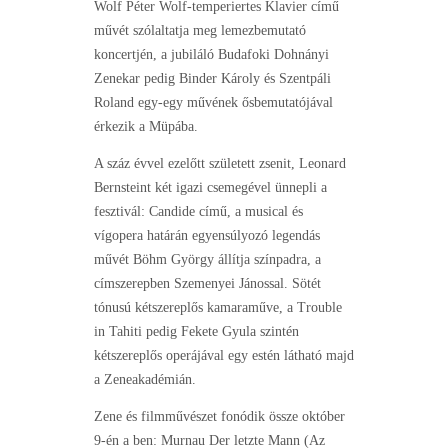
Wolf Péter Wolf-temperiertes Klavier című
művét szólaltatja meg lemezbemutató
koncertjén, a jubiláló Budafoki Dohnányi
Zenekar pedig Binder Károly és Szentpáli
Roland egy-egy művének ősbemutatójával
érkezik a Müpába.
A száz évvel ezelőtt született zsenit, Leonard
Bernsteint két igazi csemegével ünnepli a
fesztivál: Candide című, a musical és
vígopera határán egyensúlyozó legendás
művét Böhm György állítja színpadra, a
címszerepben Szemenyei Jánossal. Sötét
tónusú kétszereplős kamaraműve, a Trouble
in Tahiti pedig Fekete Gyula szintén
kétszereplős operájával egy estén látható majd
a Zeneakadémián.
Zene és filmművészet fonódik össze október
9-én a ben: Murnau Der letzte Mann (Az