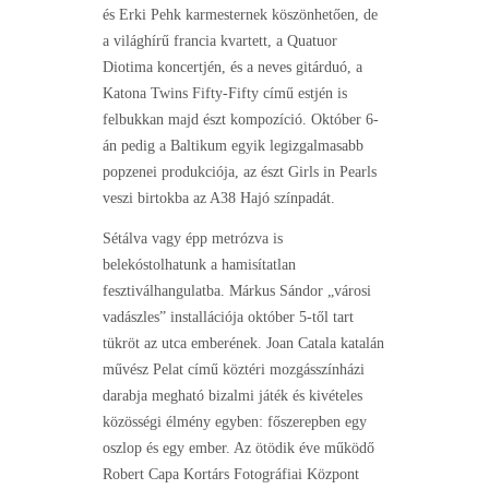
és Erki Pehk karmesternek köszönhetően, de
a világhírű francia kvartett, a Quatuor
Diotima koncertjén, és a neves gitárduó, a
Katona Twins Fifty-Fifty című estjén is
felbukkan majd észt kompozíció. Október 6-
án pedig a Baltikum egyik legizgalmasabb
popzenei produkciója, az észt Girls in Pearls
veszi birtokba az A38 Hajó színpadát.
Sétálva vagy épp metrózva is
belekóstolhatunk a hamisítatlan
fesztiválhangulatba. Márkus Sándor „városi
vadászles” installációja október 5-től tart
tükröt az utca emberének. Joan Catala katalán
művész Pelat című köztéri mozgásszínházi
darabja megható bizalmi játék és kivételes
közösségi élmény egyben: főszerepben egy
oszlop és egy ember. Az ötödik éve működő
Robert Capa Kortárs Fotográfiai Központ