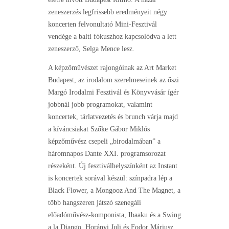
zeneszerzés legfrissebb eredményeit négy
koncerten felvonultató Mini-Fesztivál
vendége a balti fókuszhoz kapcsolódva a lett
zeneszerző, Selga Mence lesz.
A képzőművészet rajongóinak az Art Market
Budapest, az irodalom szerelmeseinek az őszi
Margó Irodalmi Fesztivál és Könyvvásár ígér
jobbnál jobb programokat, valamint
koncertek, tárlatvezetés és brunch várja majd
a kíváncsiakat Szőke Gábor Miklós
képzőművész csepeli „birodalmában” a
háromnapos Dante XXI. programsorozat
részeként. Új fesztiválhelyszínként az Instant
is koncertek sorával készül: színpadra lép a
Black Flower, a Mongooz And The Magnet, a
több hangszeren játszó szenegáli
előadóművész-komponista, Ibaaku és a Swing
a la Django, Horányi Juli és Fodor Máriusz