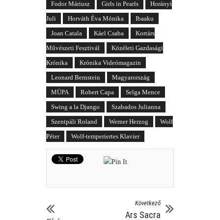
Fodor Máriusz
Girls in Pearls
Horányi
Juli
Horváth Éva Mónika
Ibaaku
Joan Catala
Káel Csaba
Kortárs
Művészeti Fesztivál
Közéleti Gazdasági
Krónika
Krónika Videómagazin
Leonard Bernstein
Magyarország
MÜPA
Robert Capa
Selga Mence
Swing a la Django
Szabados Julianna
Szentpáli Roland
Werner Herzog
Wolf
Péter
Wolf-temperiertes Klavier
Következő
Ars Sacra