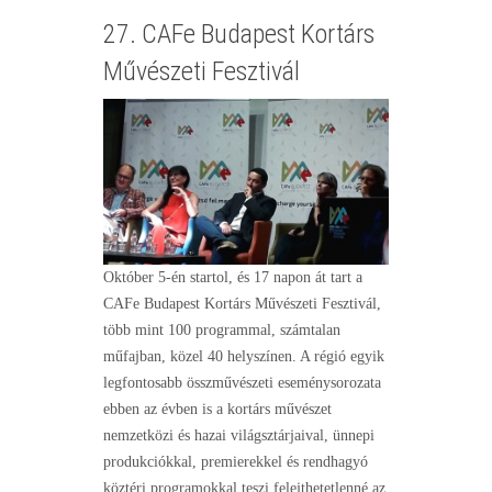
27. CAFe Budapest Kortárs
Művészeti Fesztivál
Október 5-én startol, és 17 napon át tart a
CAFe Budapest Kortárs Művészeti Fesztivál,
több mint 100 programmal, számtalan
műfajban, közel 40 helyszínen. A régió egyik
legfontosabb összművészeti eseménysorozata
ebben az évben is a kortárs művészet
nemzetközi és hazai világsztárjaival, ünnepi
produkciókkal, premierekkel és rendhagyó
köztéri programokkal teszi felejthetetlenné az