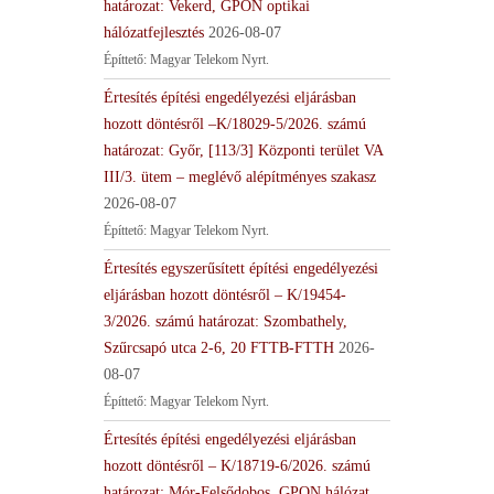
határozat: Vekerd, GPON optikai
hálózatfejlesztés
2026-08-07
Építtető: Magyar Telekom Nyrt.
Értesítés építési engedélyezési eljárásban
hozott döntésről –K/18029-5/2026. számú
határozat: Győr, [113/3] Központi terület VA
III/3. ütem – meglévő alépítményes szakasz
2026-08-07
Építtető: Magyar Telekom Nyrt.
Értesítés egyszerűsített építési engedélyezési
eljárásban hozott döntésről – K/19454-
3/2026. számú határozat: Szombathely,
Szűrcsapó utca 2-6, 20 FTTB-FTTH
2026-
08-07
Építtető: Magyar Telekom Nyrt.
Értesítés építési engedélyezési eljárásban
hozott döntésről – K/18719-6/2026. számú
határozat: Mór-Felsődobos, GPON hálózat