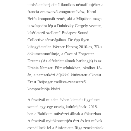
utolsó ember) című ikonikus némafilmjéhez a
francia zeneszerző-zongoraművész, Karol
Beffa komponált zenét, aki a Müpában maga
is színpadra lép a Dubóczky Gergely vezette,
kísérletező szellemű Budapest Sound
Collective társaságában. De épp ilyen
kihagyhatatlan Werner Herzog 2010-es, 3D-s
dokumentumfilmje, a Cave of Forgotten
Dreams (Az elfeledett álmok barlangja) is az
Uránia Nemzeti Filmszínházban, október 18-
án, a nemzetközi díjakkal kitüntetett alkotást
Ernst Reijseger csellista-zeneszerző
kompozíciója kíséri.
A fesztivál minden évben kiemelt figyelmet
szentel egy-egy ország kultúrájának: 2018-
ban a Baltikum művészei állnak a fókuszban.
A fesztivál nyitókoncertjén észt és lett művek
csendülnek fel a Sinfonietta Riga zenekarának