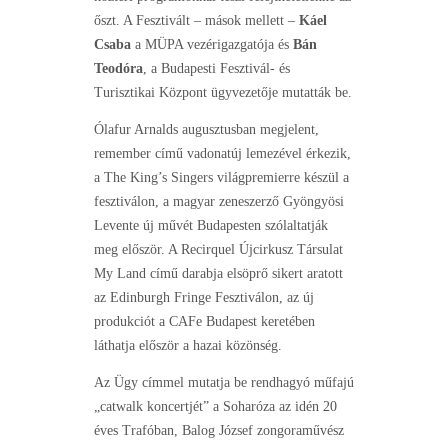
őszt. A Fesztivált – mások mellett –
Káel
Csaba
a MÜPA vezérigazgatója és
Bán
Teodóra
, a Budapesti Fesztivál- és
Turisztikai Központ ügyvezetője mutatták be.
Ólafur Arnalds augusztusban megjelent,
remember című vadonatúj lemezével érkezik,
a The King’s Singers világpremierre készül a
fesztiválon, a magyar zeneszerző Gyöngyösi
Levente új művét Budapesten szólaltatják
meg először. A Recirquel Újcirkusz Társulat
My Land című darabja elsöprő sikert aratott
az Edinburgh Fringe Fesztiválon, az új
produkciót a CAFe Budapest keretében
láthatja először a hazai közönség.
Az Ügy címmel mutatja be rendhagyó műfajú
„catwalk koncertjét” a Soharóza az idén 20
éves Trafóban, Balog József zongoraművész