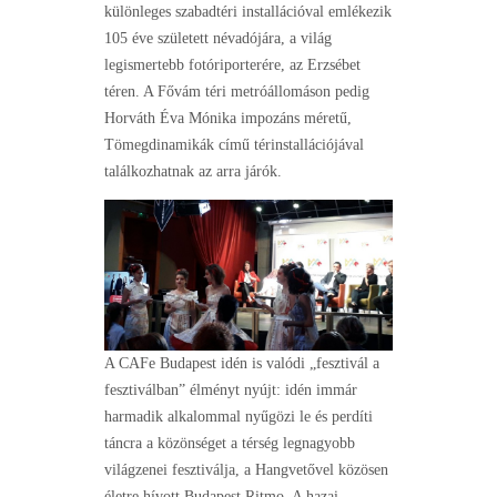
különleges szabadtéri installációval emlékezik
105 éve született névadójára, a világ
legismertebb fotóriporterére, az Erzsébet
téren. A Fővám téri metróállomáson pedig
Horváth Éva Mónika impozáns méretű,
Tömegdinamikák című térinstallációjával
találkozhatnak az arra járók.
A CAFe Budapest idén is valódi „fesztivál a
fesztiválban” élményt nyújt: idén immár
harmadik alkalommal nyűgözi le és perdíti
táncra a közönséget a térség legnagyobb
világzenei fesztiválja, a Hangvetővel közösen
életre hívott Budapest Ritmo. A hazai