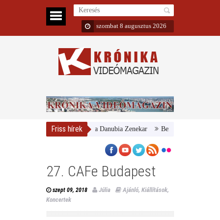
szombat 8 augusztus 2026
Friss hírek
Magyar Nemzeti Galéria és a Danubia Zenekar
Bemutatta 2024/25-ös éva
27. CAFe Budapest
Júlia
Ajánló
,
Kiállítások
,
szept 09, 2018
Koncertek