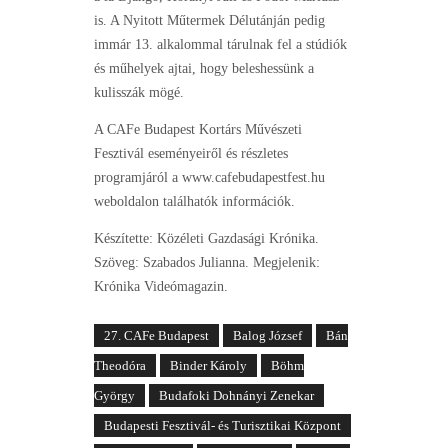
is. A Nyitott Műtermek Délutánján pedig
immár 13. alkalommal tárulnak fel a stúdiók
és műhelyek ajtai, hogy beleshessünk a
kulisszák mögé.
A CAFe Budapest Kortárs Művészeti
Fesztivál eseményeiről és részletes
programjáról a www.cafebudapestfest.hu
weboldalon találhatók információk.
Készítette: Közéleti Gazdasági Krónika.
Szöveg: Szabados Julianna. Megjelenik:
Krónika Videómagazin.
27. CAFe Budapest
Balog József
Bán
Theodóra
Binder Károly
Böhm
György
Budafoki Dohnányi Zenekar
Budapesti Fesztivál- és Turisztikai Központ