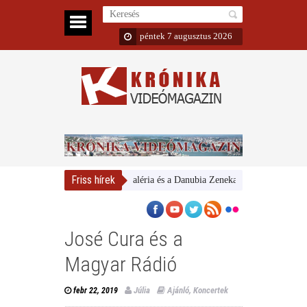
péntek 7 augusztus 2026
Friss hírek
Magyar Nemzeti Galéria és a Danubia Zenekar
Bemutatta 2024/
José Cura és a
Magyar Rádió
Júlia
Ajánló
,
Koncertek
febr 22, 2019