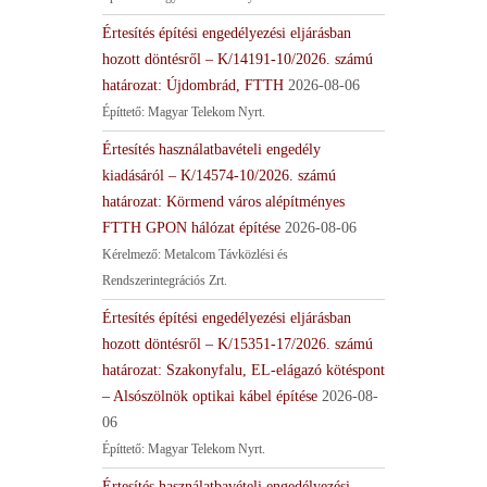
Értesítés építési engedélyezési eljárásban
hozott döntésről – K/14191-10/2026. számú
határozat: Újdombrád, FTTH
2026-08-06
Építtető: Magyar Telekom Nyrt.
Értesítés használatbavételi engedély
kiadásáról – K/14574-10/2026. számú
határozat: Körmend város alépítményes
FTTH GPON hálózat építése
2026-08-06
Kérelmező: Metalcom Távközlési és
Rendszerintegrációs Zrt.
Értesítés építési engedélyezési eljárásban
hozott döntésről – K/15351-17/2026. számú
határozat: Szakonyfalu, EL-elágazó kötéspont
– Alsószölnök optikai kábel építése
2026-08-
06
Építtető: Magyar Telekom Nyrt.
Értesítés használatbavételi engedélyezési