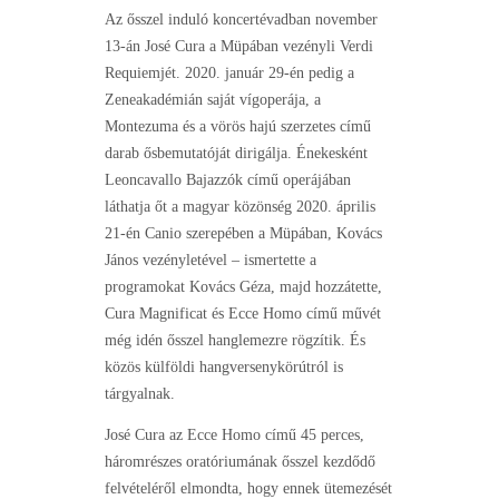
Az ősszel induló koncertévadban november
13-án José Cura a Müpában vezényli Verdi
Requiemjét. 2020. január 29-én pedig a
Zeneakadémián saját vígoperája, a
Montezuma és a vörös hajú szerzetes című
darab ősbemutatóját dirigálja. Énekesként
Leoncavallo Bajazzók című operájában
láthatja őt a magyar közönség 2020. április
21-én Canio szerepében a Müpában, Kovács
János vezényletével – ismertette a
programokat Kovács Géza, majd hozzátette,
Cura Magnificat és Ecce Homo című művét
még idén ősszel hanglemezre rögzítik. És
közös külföldi hangversenykörútról is
tárgyalnak.
José Cura az Ecce Homo című 45 perces,
háromrészes oratóriumának ősszel kezdődő
felvételéről elmondta, hogy ennek ütemezését