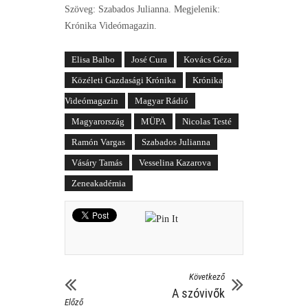
Szöveg: Szabados Julianna. Megjelenik:
Krónika Videómagazin.
Elisa Balbo
José Cura
Kovács Géza
Közéleti Gazdasági Krónika
Krónika
Videómagazin
Magyar Rádió
Magyarország
MÜPA
Nicolas Testé
Ramón Vargas
Szabados Julianna
Vásáry Tamás
Vesselina Kazarova
Zeneakadémia
Következő
A szóvivők
Előző