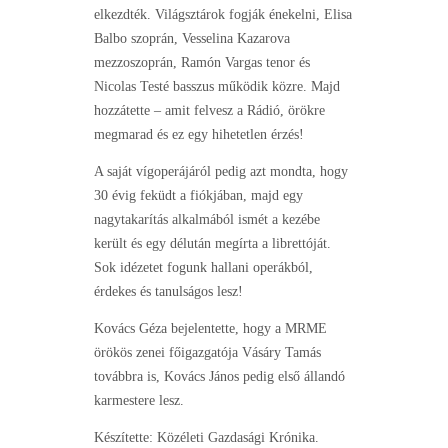
elkezdték. Világsztárok fogják énekelni, Elisa
Balbo szoprán, Vesselina Kazarova
mezzoszoprán, Ramón Vargas tenor és
Nicolas Testé basszus működik közre. Majd
hozzátette – amit felvesz a Rádió, örökre
megmarad és ez egy hihetetlen érzés!
A saját vígoperájáról pedig azt mondta, hogy
30 évig feküdt a fiókjában, majd egy
nagytakarítás alkalmából ismét a kezébe
került és egy délután megírta a librettóját.
Sok idézetet fogunk hallani operákból,
érdekes és tanulságos lesz!
Kovács Géza bejelentette, hogy a MRME
örökös zenei főigazgatója Vásáry Tamás
továbbra is, Kovács János pedig első állandó
karmestere lesz.
Készítette: Közéleti Gazdasági Krónika.