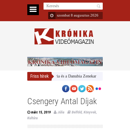
szombat 8 augusztus 2026
Friss hírek
Magyar Nemzeti Galéria és a Danubia Zenekar
Bemutatta 2024/25-
Csengery Antal Díjak
Júlia
Belföld
,
Könyvek
,
márc 15, 2019
Kultúra