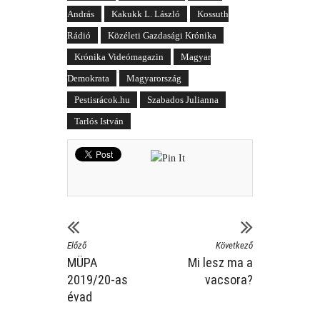
András
Kakukk L. László
Kossuth
Rádió
Közéleti Gazdasági Krónika
Krónika Videómagazin
Magyar
Demokrata
Magyarország
Pestisrácok.hu
Szabados Julianna
Tarlós István
Előző
Következő
MÜPA
Mi lesz ma a
2019/20-as
vacsora?
évad