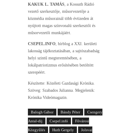
KAKUK L. TAMÁS
, a Kossuth Rádió
vezető szerkesztője, műsorvezetője a
közmédia műsorainál több évtizeden át
nyújtott magas színvonalú szerkesztői és
műsorvezetői munkájáért.
CSEPEL.INFO
, hírblog a XXI. kerületi
lakosság tájékoztatásában, a sajtószabadság
helyi szintű megteremtésében, a
lokálpatriotizmus erősítésében betöltött
szerepéért.
Készítette: Közéleti Gazdasági Krónika.
Szöveg: Szabados Julianna. Megjelenik:
Krónika Videómagazin.
Balogh Gábor
Bándy Péter
Csengery
Antal-díj
Csepel.infó
Fővárosi
Közgyűlés
Huth Gergely
Jolsvai