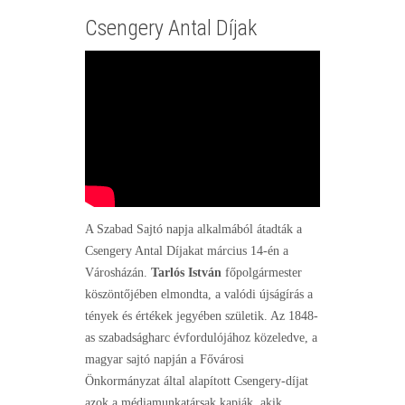
Csengery Antal Díjak
A Szabad Sajtó napja alkalmából átadták a
Csengery Antal Díjakat március 14-én a
Városházán.
Tarlós István
főpolgármester
köszöntőjében elmondta, a valódi újságírás a
tények és értékek jegyében születik. Az 1848-
as szabadságharc évfordulójához közeledve, a
magyar sajtó napján a Fővárosi
Önkormányzat által alapított Csengery-díjat
azok a médiamunkatársak kapják, akik