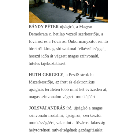
BÁNDY PÉTER
újságíró, a Magyar
Demokrata c. hetilap vezető szerkesztője, a
fővárost és a Fővárosi Önkormányzatot érintő
hírekről kimagasló szakmai felkészültséggel,
hosszú időn át végzett magas színvonalú,
hiteles tájékoztatásért.
HUTH GERGELY
, a PestiSrácok.hu
főszerkesztője, az írott és elektronikus
újságírás területén több mint két évtizeden át,
magas színvonalon végzett munkájáért.
JOLSVAI ANDRÁS
író, újságíró a magas
színvonalú irodalmi, újságírói, szerkesztői
munkásságáért, valamint a fővárosi lakosság
helytörténeti műveltségének gazdagításáért.