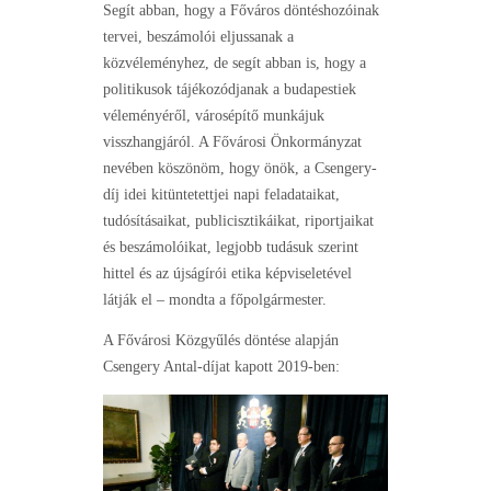
Segít abban, hogy a Főváros döntéshozóinak
tervei, beszámolói eljussanak a
közvéleményhez, de segít abban is, hogy a
politikusok tájékozódjanak a budapestiek
véleményéről, városépítő munkájuk
visszhangjáról. A Fővárosi Önkormányzat
nevében köszönöm, hogy önök, a Csengery-
díj idei kitüntetettjei napi feladataikat,
tudósításaikat, publicisztikáikat, riportjaikat
és beszámolóikat, legjobb tudásuk szerint
hittel és az újságírói etika képviseletével
látják el – mondta a főpolgármester.
A Fővárosi Közgyűlés döntése alapján
Csengery Antal-díjat kapott 2019-ben: