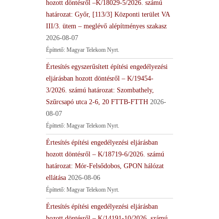
hozott döntésről –K/18029-5/2026. számú
határozat: Győr, [113/3] Központi terület VA
III/3. ütem – meglévő alépítményes szakasz
2026-08-07
Építtető: Magyar Telekom Nyrt.
Értesítés egyszerűsített építési engedélyezési
eljárásban hozott döntésről – K/19454-
3/2026. számú határozat: Szombathely,
Szűrcsapó utca 2-6, 20 FTTB-FTTH
2026-
08-07
Építtető: Magyar Telekom Nyrt.
Értesítés építési engedélyezési eljárásban
hozott döntésről – K/18719-6/2026. számú
határozat: Mór-Felsődobos, GPON hálózat
ellátása
2026-08-06
Építtető: Magyar Telekom Nyrt.
Értesítés építési engedélyezési eljárásban
hozott döntésről – K/14191-10/2026. számú