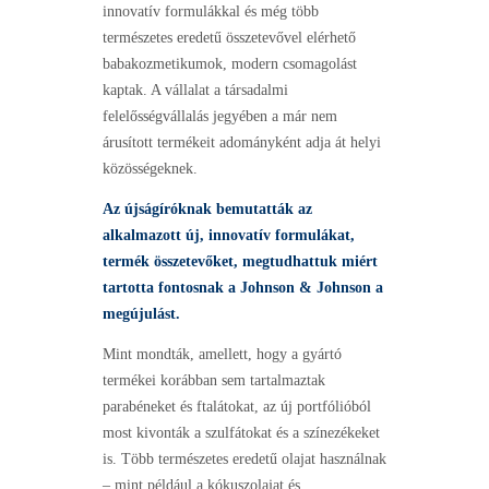
innovatív formulákkal és még több
természetes eredetű összetevővel elérhető
babakozmetikumok, modern csomagolást
kaptak. A vállalat a társadalmi
felelősségvállalás jegyében a már nem
árusított termékeit adományként adja át helyi
közösségeknek.
Az újságíróknak bemutatták az
alkalmazott új, innovatív formulákat,
termék összetevőket, megtudhattuk miért
tartotta fontosnak a Johnson & Johnson a
megújulást.
Mint mondták, amellett, hogy a gyártó
termékei korábban sem tartalmaztak
parabéneket és ftalátokat, az új portfólióból
most kivonták a szulfátokat és a színezékeket
is. Több természetes eredetű olajat használnak
– mint például a kókuszolajat és