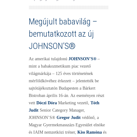
Megújult babavilág –
bemutatkozott az új
JOHNSON’S®
Az amerikai tulajdonú
JOHNSON’S®
–
mint a babakozmetikum piac vezető
világmárkája – 125 éves történetének
mérföldkövéhez érkezett – jelentették be
sajtótájékoztatón Budapesten a Bárkert
Bistroban április 16-án. Az eseményen részt
vett
Dóczi Dóra
Marketing vezető,
Tóth
Judit
Senior Category Manager,
JOHNSON’S®
Gregor Judit
védőnő, a
Magyar Gyermekmasszázs Egyesület elnöke
és IAIM nemzetközi tréner,
Kiss Ramóna
és