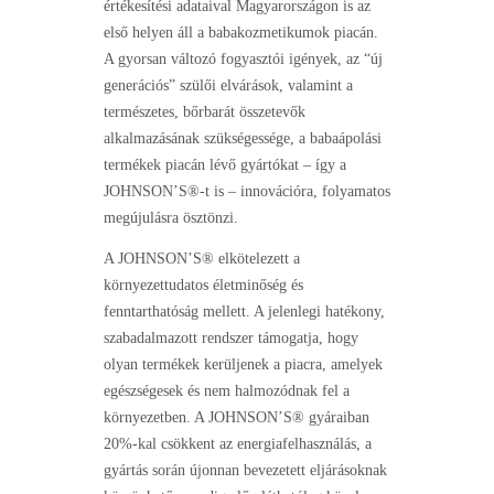
értékesítési adataival Magyarországon is az
első helyen áll a babakozmetikumok piacán.
A gyorsan változó fogyasztói igények, az “új
generációs” szülői elvárások, valamint a
természetes, bőrbarát összetevők
alkalmazásának szükségessége, a babaápolási
termékek piacán lévő gyártókat – így a
JOHNSON’S®-t is – innovációra, folyamatos
megújulásra ösztönzi.
A JOHNSON’S® elkötelezett a
környezettudatos életminőség és
fenntarthatóság mellett. A jelenlegi hatékony,
szabadalmazott rendszer támogatja, hogy
olyan termékek kerüljenek a piacra, amelyek
egészségesek és nem halmozódnak fel a
környezetben. A JOHNSON’S® gyáraiban
20%-kal csökkent az energiafelhasználás, a
gyártás során újonnan bevezetett eljárásoknak