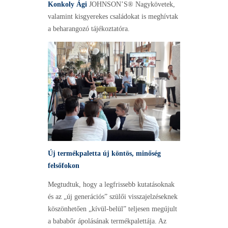
Konkoly Ági
JOHNSON’S® Nagykövetek,
valamint kisgyerekes családokat is meghívtak
a beharangozó tájékoztatóra.
Új termékpaletta új köntös, minőség
felsőfokon
Megtudtuk, hogy a legfrissebb kutatásoknak
és az „új generációs” szülői visszajelzéseknek
köszönhetően „kívül-belül” teljesen megújult
a bababőr ápolásának termékpalettája. Az