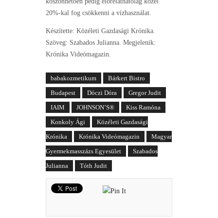
köszönhetően pedig előreláthatólag közel
20%-kal fog csökkenni a vízhasználat.
Készítette: Közéleti Gazdasági Krónika.
Szöveg: Szabados Julianna. Megjelenik:
Krónika Videómagazin.
babakozmetikum
Bárkert Bistro
Budapest
Dóczi Dóra
Gregor Judit
IAIM
JOHNSON’S®
Kiss Ramóna
Konkoly Ági
Közéleti Gazdasági
Krónika
Krónika Videómagazin
Magyar
Gyermekmasszázs Egyesület
Szabados
Julianna
Tóth Judit