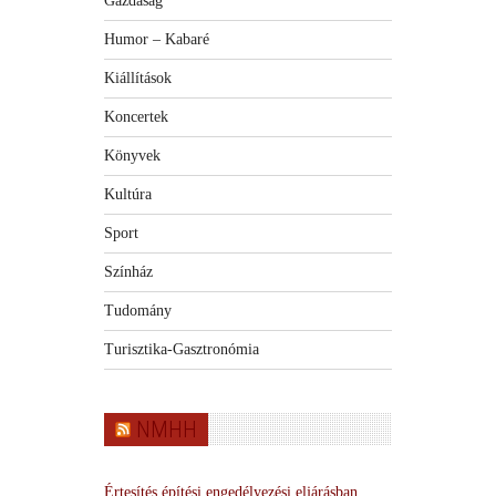
Gazdaság
Humor – Kabaré
Kiállítások
Koncertek
Könyvek
Kultúra
Sport
Színház
Tudomány
Turisztika-Gasztronómia
NMHH
Értesítés építési engedélyezési eljárásban