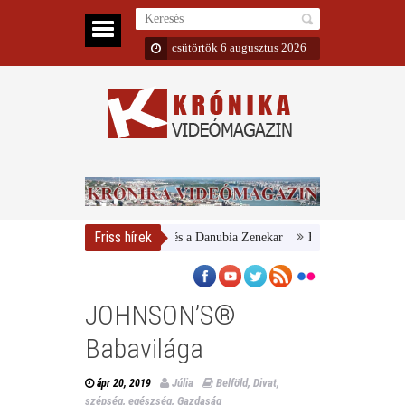
csütörtök 6 augusztus 2026
Friss hírek
Magyar Nemzeti Galéria és a Danubia Zenekar
Bemutatta 2024/25-ös 
JOHNSON’S®
Babavilága
Júlia
Belföld
,
Divat,
ápr 20, 2019
szépség, egészség
,
Gazdaság