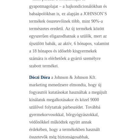
gyapotmagolajat – a hajkondicionálókban és
babaápolókban is, ez alapján a JOHNSON’S
termékek összetevőinek több, mint 90%-a
természetes eredetű. Az új termékek között
egyszerűen eligazodhatnak a szülők, mert az
újszülött babák, az aktív, 6 hónapos, valamint
a 18 hónapos és idősebb kisgyermekek
számára is elérhetőek a gyártó személyre
szabott termékei.
Dóczi Dóra
a Johnson & Johnson Kft.
marketing menedzsere elmondta, hogy új
fogyasztói kutatásokat használtak a megújult
kínálatuk megalkotásakor és közel 9000
szülővel folytattak párbeszédet. Továbbá
gyermekorvosokkal, bőrgyógyászokkal,
védőnőkkel működtek együtt annak
érdekében, hogy a termékekben használt
összetevők még biztonságosabbak,