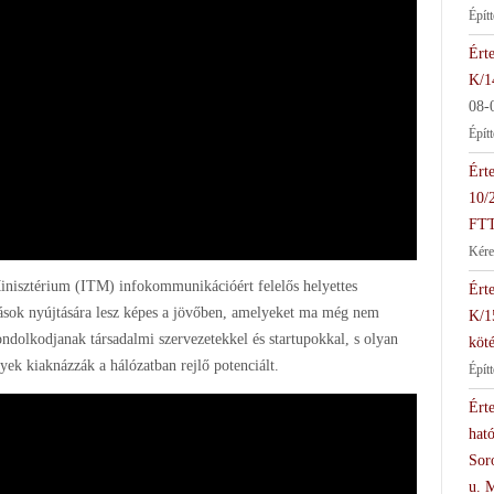
Épít
Érte
K/1
08-
Épít
Érte
10/
FTT
Kére
Minisztérium (ITM) infokommunikációért felelős helyettes
Érte
atások nyújtására lesz képes a jövőben, amelyeket ma még nem
K/1
ondolkodjanak társadalmi szervezetekkel és startupokkal, s olyan
köté
yek kiaknázzák a hálózatban rejlő potenciált.
Épít
Érte
hat
Soro
u. 