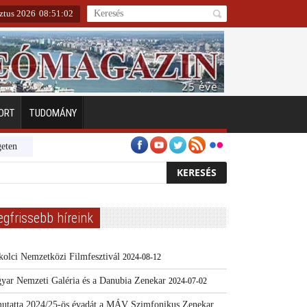
ztus 2026
08
:
51
:
03
ORT
TUDOMÁNY
Emberarcú Egészségért díj pályázat 2024
Kertész/Kópiák
Továbbképzé
egfrissebb híreink
kolci Nemzetközi Filmfesztivál
2024-08-12
yar Nemzeti Galéria és a Danubia Zenekar
2024-07-02
utatta 2024/25-ös évadát a MÁV Szimfonikus Zenekar