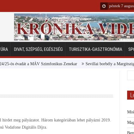
péntek 7 augus
TÚRA
DIVAT, SZÉPSÉG, EGÉSZSÉG
TURISZTIKA-GASZTRONÓMIA
SP
 évadát a MÁV Szimfonikus Zenekar
Sevillai borbély a Margitszigeten
L
Mis
hirdet meg pályázatot. Három kategóriában lehet pályázni 2019.
Mag
sú Vodafone Digitális Díjra.
Bem