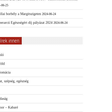
-06-25
llai borbély a Margitszigeten
2024-06-24
erarcú Egészségért díj pályázat 2024
2024-06-24
írek innen
nló
föld
lomácia
t, szépség, egészség
daság
or – Kabaré