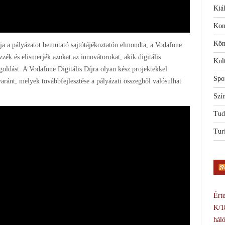
Kiál
Kon
Kön
a a pályázatot bemutató sajtótájékoztatón elmondta, a Vodafone
özzék és elismerjék azokat az innovátorokat, akik digitális
Kul
oldást. A Vodafone Digitális Díjra olyan kész projektekkel
Spo
ránt, melyek továbbfejlesztése a pályázati összegből valósulhat
Szí
Tud
Tur
Érte
K/1
háló