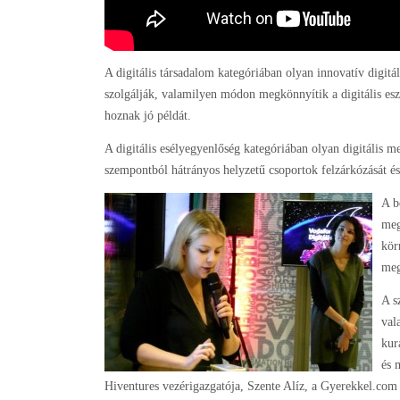
A digitális társadalom kategóriában olyan innovatív digitá
szolgálják, valamilyen módon megkönnyítik a digitális esz
hoznak jó példát.
A digitális esélyegyenlőség kategóriában olyan digitális 
szempontból hátrányos helyzetű csoportok felzárkózását és 
A b
meg
kör
meg
A s
val
kur
és 
Hiventures vezérigazgatója, Szente Alíz, a Gyerekkel.com