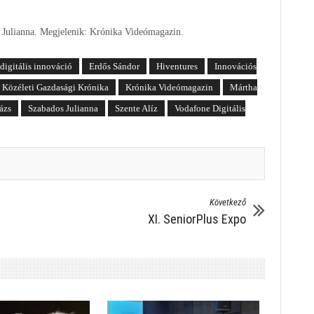
s Julianna. Megjelenik: Krónika Videómagazin.
digitális innováció
Erdős Sándor
Hiventures
Innovációs
Közéleti Gazdasági Krónika
Krónika Videómagazin
Mártha
ázs
Szabados Julianna
Szente Alíz
Vodafone Digitális
Következő
XI. SeniorPlus Expo