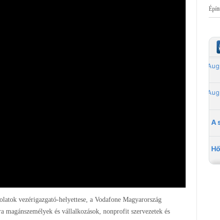
Épít
solatok vezérigazgató-helyettese, a Vodafone Magyarország
tra magánszemélyek és vállalkozások, nonprofit szervezetek és