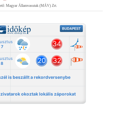
tető: Magyar Államvasutak (MÁV) Zrt.