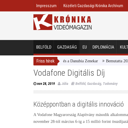
Impresszum
Közéleti Gazdasági Krónika Archívum
BELFÖLD
GAZDASÁG
EU
DIPLOMÁCIA
KUL
Friss hírek
Magyar Nemzeti Galéria és a Danubia Zenekar
Bemutatta 2024/25-ös
Vodafone Digitális Díj
Júlia
Belföld
,
Gazdaság
,
Tudomány
nov 28, 2019
Középpontban a digitális innováció
A Vodafone Magyarország Alapítvány második alkalommal 
november 28-tól március 6-ig a 15 millió forint összdíjazá