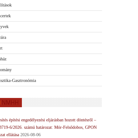
lítások
certek
yvek
túra
rt
nház
omány
isztika-Gasztronómia
NMHH
sítés építési engedélyezési eljárásban hozott döntésről –
8719-6/2026. számú határozat: Mór-Felsődobos, GPON
zat ellátása
2026-08-06