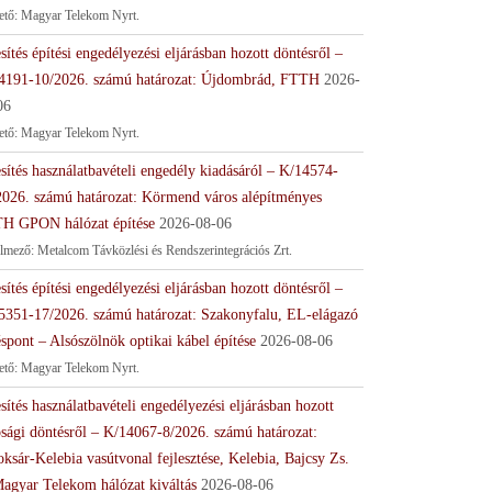
tető: Magyar Telekom Nyrt.
sítés építési engedélyezési eljárásban hozott döntésről –
4191-10/2026. számú határozat: Újdombrád, FTTH
2026-
06
tető: Magyar Telekom Nyrt.
sítés használatbavételi engedély kiadásáról – K/14574-
2026. számú határozat: Körmend város alépítményes
H GPON hálózat építése
2026-08-06
lmező: Metalcom Távközlési és Rendszerintegrációs Zrt.
sítés építési engedélyezési eljárásban hozott döntésről –
5351-17/2026. számú határozat: Szakonyfalu, EL-elágazó
spont – Alsószölnök optikai kábel építése
2026-08-06
tető: Magyar Telekom Nyrt.
sítés használatbavételi engedélyezési eljárásban hozott
ósági döntésről – K/14067-8/2026. számú határozat:
ksár-Kelebia vasútvonal fejlesztése, Kelebia, Bajcsy Zs.
Magyar Telekom hálózat kiváltás
2026-08-06