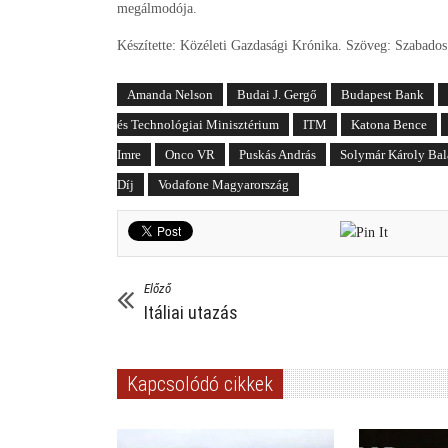
megálmodója.
Készítette: Közéleti Gazdasági Krónika. Szöveg: Szabado
Amanda Nelson
Budai J. Gergő
Budapest Bank
és Technológiai Minisztérium
ITM
Katona Bence
Imre
Onco VR
Puskás András
Solymár Károly Bal
Díj
Vodafone Magyarország
Előző
Itáliai utazás
Kapcsolódó cikkek