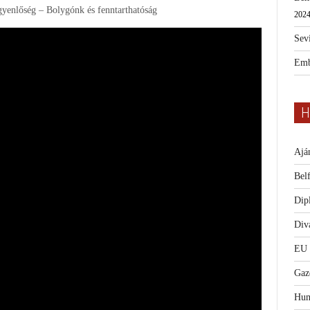
egyenlőség – Bolygónk és fenntarthatóság
2024
Sevi
Emb
H
Ajá
Bel
Dip
Diva
EU
Gaz
Hum