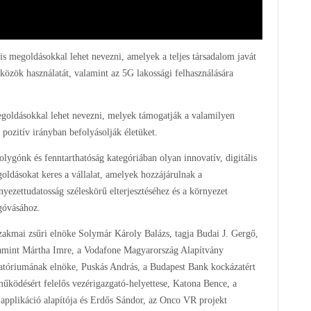
lis megoldásokkal lehet nevezni, amelyek a teljes társadalom javát
közök használatát, valamint az 5G lakossági felhasználására
megoldásokkal lehet nevezni, melyek támogatják a valamilyen
pozitív irányban befolyásolják életüket.
olygónk és fenntarthatóság kategóriában olyan innovatív, digitális
oldásokat keres a vállalat, amelyek hozzájárulnak a
nyezettudatosság széleskörű elterjesztéséhez és a környezet
óvásához.
zakmai zsűri elnöke Solymár Károly Balázs, tagja Budai J. Gergő,
amint Mártha Imre, a Vodafone Magyarország Alapítvány
atóriumának elnöke, Puskás András, a Budapest Bank kockázatért
működésért felelős vezérigazgató-helyettese, Katona Bence, a
 applikáció alapítója és Erdős Sándor, az Onco VR projekt