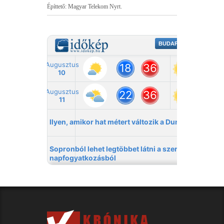
Építtető: Magyar Telekom Nyrt.