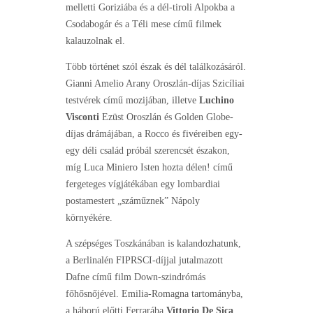
melletti Goriziába és a dél-tiroli Alpokba a
Csodabogár és a Téli mese című filmek
kalauzolnak el.
Több történet szól észak és dél találkozásáról.
Gianni Amelio Arany Oroszlán-díjas Szicíliai
testvérek című mozijában, illetve
Luchino
Visconti
Ezüst Oroszlán és Golden Globe-
díjas drámájában, a Rocco és fivéreiben egy-
egy déli család próbál szerencsét északon,
míg Luca Miniero Isten hozta délen! című
fergeteges vígjátékában egy lombardiai
postamestert „száműznek” Nápoly
környékére.
A szépséges Toszkánában is kalandozhatunk,
a Berlinalén FIPRSCI-díjjal jutalmazott
Dafne című film Down-szindrómás
főhősnőjével. Emilia-Romagna tartományba,
a háború előtti Ferrarába
Vittorio De Sica