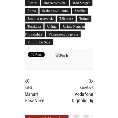
Rimini
Rocco és fivérei
Rod Steiger
Róma
Szabados Julianna
Szicília
Szicíliai testvérek
Téli mese
Torinó
Toszkána
Uránia
Uránia Nemzeti
Filmszínház
Vénasszonyok nyara
Vittorio De Sica
Előző
Következő
Mahart
Vodafone
PassNave
Digitális Díj