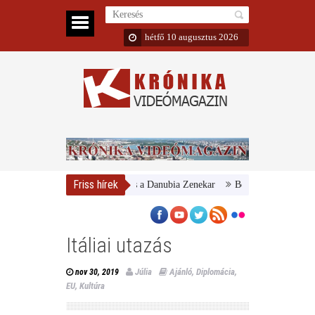
hétfő 10 augusztus 2026
Friss hírek
Magyar Nemzeti Galéria és a Danubia Zenekar
Bemutatta 2024/25-ös év
Itáliai utazás
Júlia
Ajánló
,
Diplomácia
,
nov 30, 2019
EU
,
Kultúra