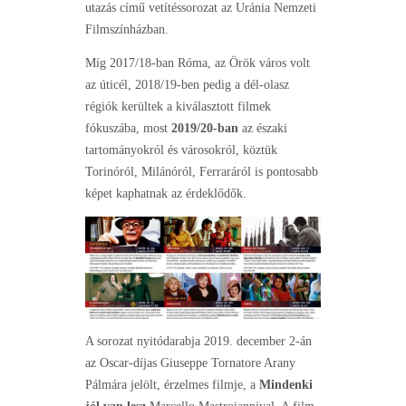
utazás című vetítéssorozat az Uránia Nemzeti
Filmszínházban.
Míg 2017/18-ban Róma, az Örök város volt
az úticél, 2018/19-ben pedig a dél-olasz
régiók kerültek a kiválasztott filmek
fókuszába, most
2019/20-ban
az északi
tartományokról és városokról, köztük
Torinóról, Milánóról, Ferraráról is pontosabb
képet kaphatnak az érdeklődők.
A sorozat nyitódarabja 2019. december 2-án
az Oscar-díjas Giuseppe Tornatore Arany
Pálmára jelölt, érzelmes filmje, a
Mindenki