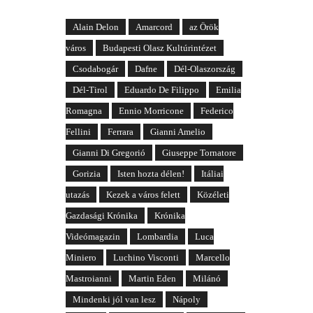
Alain Delon
Amarcord
az Örök
város
Budapesti Olasz Kultúrintézet
Csodabogár
Dafne
Dél-Olaszország
Dél-Tirol
Eduardo De Filippo
Emilia
Romagna
Ennio Morricone
Federico
Fellini
Ferrara
Gianni Amelio
Gianni Di Gregorió
Giuseppe Tornatore
Gorizia
Isten hozta délen!
Itáliai
utazás
Kezek a város felett
Közéleti
Gazdasági Krónika
Krónika
Videómagazin
Lombardia
Luca
Miniero
Luchino Visconti
Marcello
Mastroianni
Martin Eden
Milánó
Mindenki jól van lesz
Nápoly