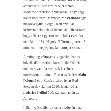
jól van lesz
Marcello Mastroiannival. A film,
amelynek fülbemászó zenéjét Ennio
Morricone szerezte, önmagában is egy nagy
itáliai körutazás.
Marcello Mastroianni
egy
megözvegyült, nyugdíjazott szicíliai
kishivatalnokot alakít benne, aki elhatározza,
hogy felkeresi gyermekeit, akiket évek óta
nem látott. Útja Nápolytól Torinóig vezet, és
mindenütt meglepetéseket tartogat számára.
A műfajilag változatos, vígjátékokban is
bővelkedő műsorban kortárs sikerfilmek
mellett olyan klasszikusok kerülnek
mozivászonra, mint a Rocco és fivérei
Alain
Delon
nal és a Kezek a város felett Rod
Steigerrel, valamint 2020. január 20-án,
Federico Fellini
100. születésnapján az
Amarcord.
Itáliai legészakibb sarkaiba a szlovén határ