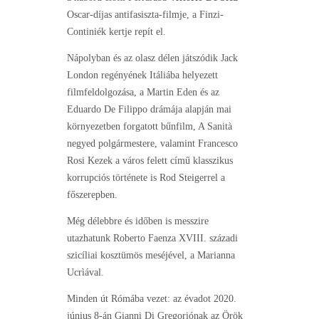
Oscar-díjas antifasiszta-filmje, a Finzi-
Continiék kertje repít el.
Nápolyban és az olasz délen játszódik Jack
London regényének Itáliába helyezett
filmfeldolgozása, a Martin Eden és az
Eduardo De Filippo drámája alapján mai
környezetben forgatott bűnfilm, A Sanità
negyed polgármestere, valamint Francesco
Rosi Kezek a város felett című klasszikus
korrupciós története is Rod Steigerrel a
főszerepben.
Még délebbre és időben is messzire
utazhatunk Roberto Faenza XVIII. századi
szicíliai kosztümös meséjével, a Marianna
Ucrìával.
Minden út Rómába vezet: az évadot 2020.
június 8-án Gianni Di Gregoriónak az Örök