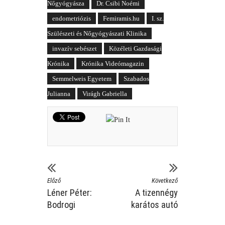
Nőgyógyásza
Dr. Csibi Noémi
endometriózis
Femiramis.hu
I. sz.
Szülészeti és Nőgyógyászati Klinika
invazív sebészet
Közéleti Gazdasági
Krónika
Krónika Videómagazin
Semmelweis Egyetem
Szabados
Julianna
Virágh Gabriella
Előző
Következő
Léner Péter:
A tizennégy
Bodrogi
karátos autó