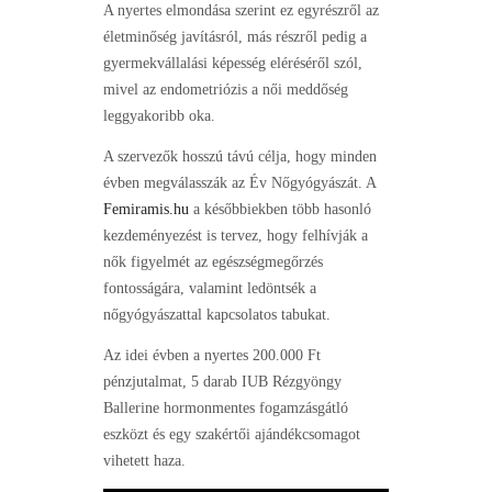
A nyertes elmondása szerint ez egyrészről az
életminőség javításról, más részről pedig a
gyermekvállalási képesség eléréséről szól,
mivel az endometriózis a női meddőség
leggyakoribb oka.
A szervezők hosszú távú célja, hogy minden
évben megválasszák az Év Nőgyógyászát. A
Femiramis.hu
a későbbiekben több hasonló
kezdeményezést is tervez, hogy felhívják a
nők figyelmét az egészségmegőrzés
fontosságára, valamint ledöntsék a
nőgyógyászattal kapcsolatos tabukat.
Az idei évben a nyertes 200.000 Ft
pénzjutalmat, 5 darab IUB Rézgyöngy
Ballerine hormonmentes fogamzásgátló
eszközt és egy szakértői ajándékcsomagot
vihetett haza.