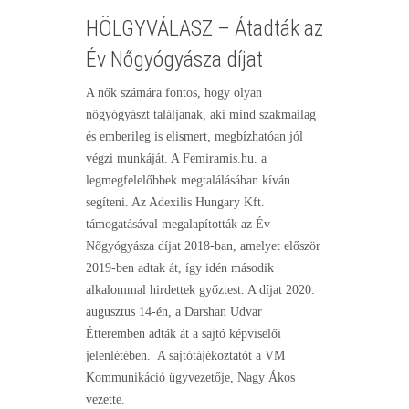
HÖLGYVÁLASZ – Átadták az
Év Nőgyógyásza díjat
A nők számára fontos, hogy olyan
nőgyógyászt találjanak, aki mind szakmailag
és emberileg is elismert, megbízhatóan jól
végzi munkáját. A Femiramis.hu. a
legmegfelelőbbek megtalálásában kíván
segíteni. Az Adexilis Hungary Kft.
támogatásával megalapították az Év
Nőgyógyásza díjat 2018-ban, amelyet először
2019-ben adtak át, így idén második
alkalommal hirdettek győztest. A díjat 2020.
augusztus 14-én, a Darshan Udvar
Étteremben adták át a sajtó képviselői
jelenlétében. A sajtótájékoztatót a VM
Kommunikáció ügyvezetője, Nagy Ákos
vezette.