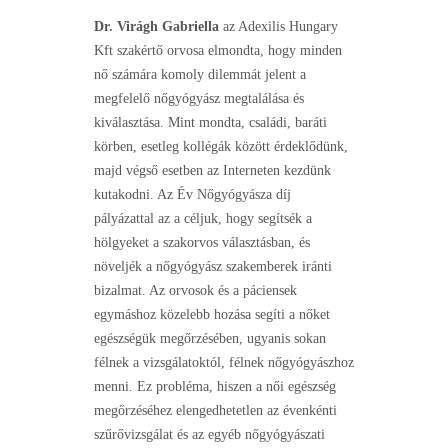
Dr. Virágh Gabriella
az Adexilis Hungary
Kft szakértő orvosa elmondta, hogy minden
nő számára komoly dilemmát jelent a
megfelelő nőgyógyász megtalálása és
kiválasztása. Mint mondta, családi, baráti
körben, esetleg kollégák között érdeklődünk,
majd végső esetben az Interneten kezdünk
kutakodni. Az Év Nőgyógyásza díj
pályázattal az a céljuk, hogy segítsék a
hölgyeket a szakorvos választásban, és
növeljék a nőgyógyász szakemberek iránti
bizalmat. Az orvosok és a páciensek
egymáshoz közelebb hozása segíti a nőket
egészségük megőrzésében, ugyanis sokan
félnek a vizsgálatoktól, félnek nőgyógyászhoz
menni. Ez probléma, hiszen a női egészség
megőrzéséhez elengedhetetlen az évenkénti
szűrővizsgálat és az egyéb nőgyógyászati