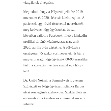
vizsgálatok elvégzése.
Megtudtuk, hogy a Pályázók jelölése 2019.
november és 2020. február között zajlott. A
páciensek egy rövid történettel nevezhették
meg kedvenc nőgyógyászukat, és ezt
követően zajlott a Facebook, illetve LinkedIn
profillal történő közönségszavazás, amit
2020. április 5-én zártak le. A pályázatra
országosan 75 szakorvost neveztek, és bár a
magyarországi nőgyógyászok 80-90 százaléka
férfi, a szavazás nyertese ezúttal egy hölgy
lett!
Dr. Csibi Noémi
, a Semmelweis Egyetem
Szülészeti és Nőgyógyászati Klinika Baross
utcai részlegének szakorvosa. Szakterülete az
endometriózis kezelése és a minimál invazív
sebészet.