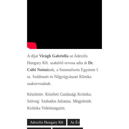
A díjat
Virágh Gabriella
az Adexilis
Hungary Kft. szakértő orvosa adta át
Dr.
Csibi Noémi
nek, a Semmelweis Egyetem I.
sz. Szülészeti és Nőgyógyászati Klinika
szakorvosának.
Készítette: Közéleti Gazdasági Krónika.
Szöveg: Szabados Julianna. Megjelenik:
Krónika Videómagazin.
Adexilis Hungary Kft
Az Év