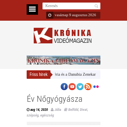
vasárnap 9 augusztus 2026
Friss hírek
Magyar Nemzeti Galéria és a Danubia Zenekar
Bemutatta 2024/25
Év Nőgyógyásza
Júlia
Belföld
,
Divat,
aug 14, 2020
szépség, egészség