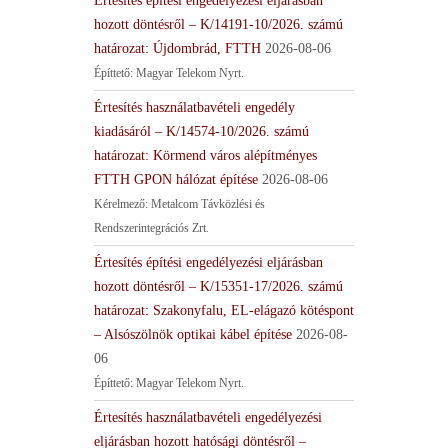
Értesítés építési engedélyezési eljárásban
hozott döntésről – K/14191-10/2026. számú
határozat: Újdombrád, FTTH
2026-08-06
Építtető: Magyar Telekom Nyrt.
Értesítés használatbavételi engedély
kiadásáról – K/14574-10/2026. számú
határozat: Körmend város alépítményes
FTTH GPON hálózat építése
2026-08-06
Kérelmező: Metalcom Távközlési és
Rendszerintegrációs Zrt.
Értesítés építési engedélyezési eljárásban
hozott döntésről – K/15351-17/2026. számú
határozat: Szakonyfalu, EL-elágazó kötéspont
– Alsószölnök optikai kábel építése
2026-08-
06
Építtető: Magyar Telekom Nyrt.
Értesítés használatbavételi engedélyezési
eljárásban hozott hatósági döntésről –