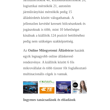
Járműmérnökök 40, közlekedésmérnökök 26,
logisztikai mérnökök 21, autonóm
járműirányítási mérnökök pedig 15
álláshirdetés között válogathatnak. A
jellemzően kevésbé keresett bölcsészeknek és
jogászoknak is több, mint 10 lehetőséget
kínálnak a kiállítók.124 pozíció betöltéséhez
pedig nem szükséges szakképzettség.
Az
Online Műegyetemi Állásbörze
hazánk
egyik legnagyobb online álláskereső
rendezvénye. A kiállítók között 6 fős
mikrovállalat és több tízezer főt foglalkoztató
multinacionális cégek is vannak.
Ingyenes tanácsadások és előadások