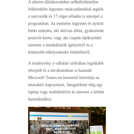
A sikeres álláskereséshez nélkülözhetetlen
felkészülést ingyenes tanácsadásokkal segítik
a szervezők és 17 céges előadás is szerepel a
programban. Az esemény ingyenes és nyitott
bárki számára, aki aktívan állást, gyakornoki
pozíciót keres, vagy aki csupán tájékozódni
szeretne a munkáltatók igényeiről és a
könnyebb elhelyezkedés feltételeiről.
A rendezvény a vállalati szférában leginkább
elterjedt és a távoktatásban is használt
Microsoft Teams-en keresztül biztosítja az
interaktív kapcsolatot, látogatóként elég egy
laptop vagy mobiltelefon és internet a felület
használatához.