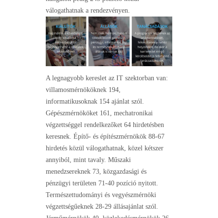
válogathatnak a rendezvényen.
A legnagyobb kereslet az IT szektorban van:
villamosmérnököknek 194,
informatikusoknak 154 ajánlat szól.
Gépészmérnököket 161, mechatronikai
végzettséggel rendelkezőket 64 hirdetésben
keresnek. Építő- és építészmérnökök 88-67
hirdetés közül válogathatnak, közel kétszer
annyiból, mint tavaly. Műszaki
menedzsereknek 73, közgazdasági és
pénzügyi területen 71-40 pozíció nyitott.
Természettudományi és vegyészmérnöki
végzettségűeknek 28-29 állásajánlat szól.