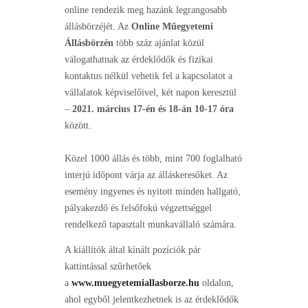
online rendezik meg hazánk legrangosabb
állásbörzéjét. Az
Online Műegyetemi
Állásbörzén
több száz ajánlat közül
válogathatnak az érdeklődők és fizikai
kontaktus nélkül vehetik fel a kapcsolatot a
vállalatok képviselőivel, két napon keresztül
–
2021. március 17-én és 18-án 10-17 óra
között.
Közel 1000 állás és több, mint 700 foglalható
interjú időpont várja az álláskeresőket. Az
esemény ingyenes és nyitott minden hallgató,
pályakezdő és felsőfokú végzettséggel
rendelkező tapasztalt munkavállaló számára.
A kiállítók által kínált pozíciók pár
kattintással szűrhetőek
a
www.muegyetemiallasborze.hu
oldalon,
ahol egyből jelentkezhetnek is az érdeklődők