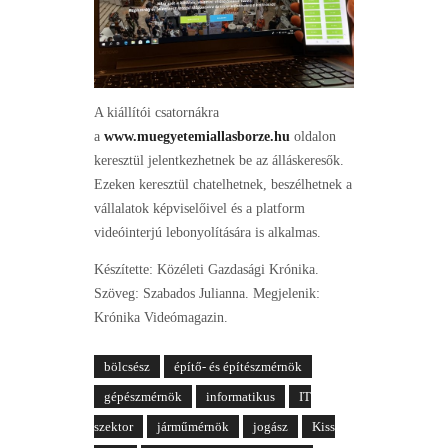
A kiállítói csatornákra
a
www.muegyetemiallasborze.hu
oldalon
keresztül jelentkezhetnek be az álláskeresők.
Ezeken keresztül chatelhetnek, beszélhetnek a
vállalatok képviselőivel és a platform
videóinterjú lebonyolítására is alkalmas.
Készítette: Közéleti Gazdasági Krónika.
Szöveg: Szabados Julianna. Megjelenik:
Krónika Videómagazin.
bölcsész
építő- és építészmérnök
gépészmérnök
informatikus
IT
szektor
járműmérnök
jogász
Kiss