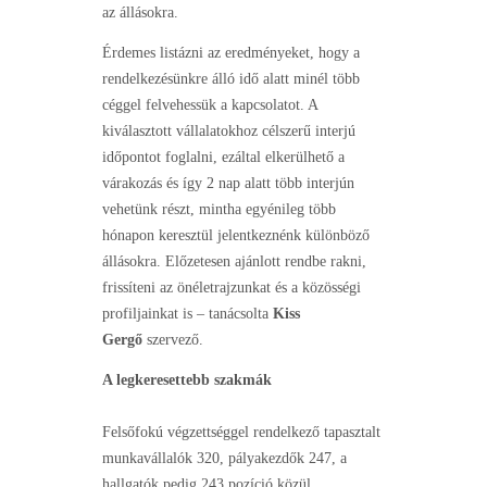
az állásokra.
Érdemes listázni az eredményeket, hogy a
rendelkezésünkre álló idő alatt minél több
céggel felvehessük a kapcsolatot. A
kiválasztott vállalatokhoz célszerű interjú
időpontot foglalni, ezáltal elkerülhető a
várakozás és így 2 nap alatt több interjún
vehetünk részt, mintha egyénileg több
hónapon keresztül jelentkeznénk különböző
állásokra. Előzetesen ajánlott rendbe rakni,
frissíteni az önéletrajzunkat és a közösségi
profiljainkat is – tanácsolta
Kiss
Gergő
szervező.
A legkeresettebb szakmák
Felsőfokú végzettséggel rendelkező tapasztalt
munkavállalók 320, pályakezdők 247, a
hallgatók pedig 243 pozíció közül