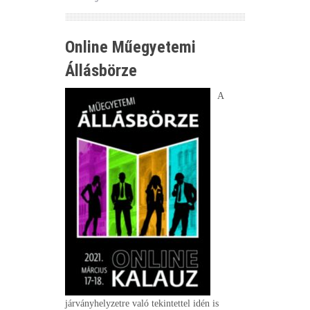
Online Műegyetemi
Állásbörze
A
járványhelyzetre való tekintettel idén is