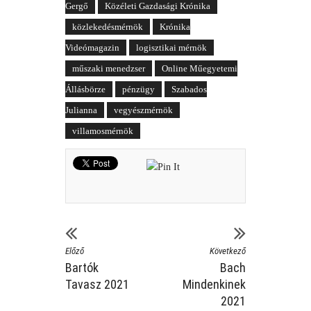
Gergő
Közéleti Gazdasági Krónika
közlekedésmérnök
Krónika
Videómagazin
logisztikai mérnök
műszaki menedzser
Online Műegyetemi
Állásbörze
pénzügy
Szabados
Julianna
vegyészmérnök
villamosmérnök
Előző
Következő
Bartók
Bach
Tavasz 2021
Mindenkinek
2021