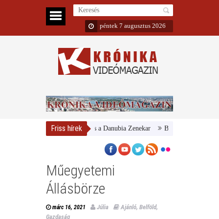
péntek 7 augusztus 2026
Friss hírek
Magyar Nemzeti Galéria és a Danubia Zenekar
Bemutatta 2024/25-ös év
Műegyetemi
Állásbörze
Júlia
Ajánló
,
Belföld
,
márc 16, 2021
Gazdaság