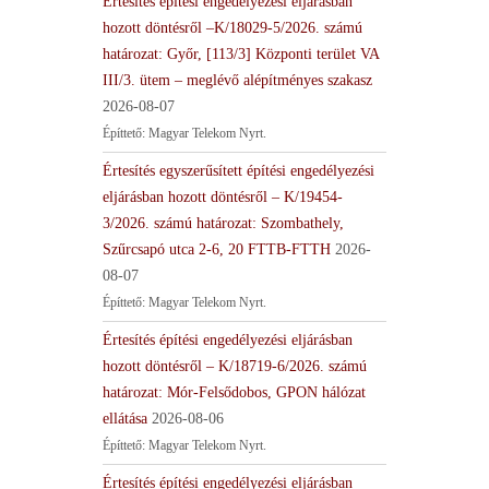
Értesítés építési engedélyezési eljárásban
hozott döntésről –K/18029-5/2026. számú
határozat: Győr, [113/3] Központi terület VA
III/3. ütem – meglévő alépítményes szakasz
2026-08-07
Építtető: Magyar Telekom Nyrt.
Értesítés egyszerűsített építési engedélyezési
eljárásban hozott döntésről – K/19454-
3/2026. számú határozat: Szombathely,
Szűrcsapó utca 2-6, 20 FTTB-FTTH
2026-
08-07
Építtető: Magyar Telekom Nyrt.
Értesítés építési engedélyezési eljárásban
hozott döntésről – K/18719-6/2026. számú
határozat: Mór-Felsődobos, GPON hálózat
ellátása
2026-08-06
Építtető: Magyar Telekom Nyrt.
Értesítés építési engedélyezési eljárásban