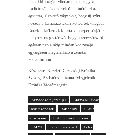
nőheti ki magát. Mindamellett, hogy a
tradicionális koncertek útján indult el az
együttes, alapvető vágy volt, hogy új színt
hozzon a kamarazenekari koncertek világába.
Ennek tükrében alakította ki a repertoárját is
melyben meghatározó, hogy a reneszánsztól
egészen napjainkig minden kor zenéje
egységesen megtalálható a zenekar
koncertműsorán.
Készítette: Közéleti Gazdasági Krónika.
Szöveg: Szabados Julianna. Megjelenik:
Krónika Videómagazin.
Álmodozó nyári éjjel
Anima Musicae
Kamarazenekar
Bartholdy
C-dúr
versenymű
C-dúr vonószimfónia
EMMI
Esz-dúr szerenád
Felix