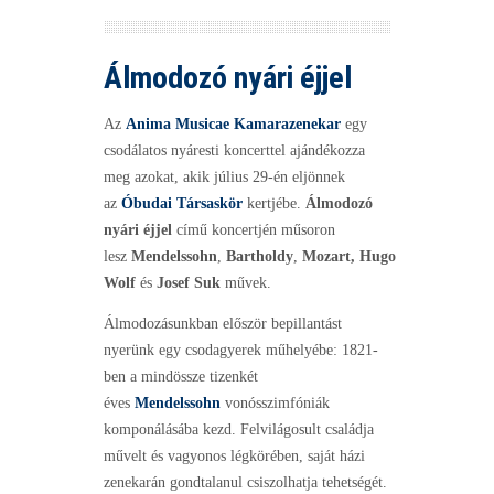
Álmodozó nyári éjjel
Az
Anima Musicae Kamarazenekar
egy
csodálatos nyáresti koncerttel ajándékozza
meg azokat, akik július 29-én eljönnek
az
Óbudai Társaskör
kertjébe.
Álmodozó
nyári éjjel
című koncertjén műsoron
lesz
Mendelssohn
,
Bartholdy
,
Mozart,
Hugo
Wolf
és
Josef Suk
művek.
Álmodozásunkban először bepillantást
nyerünk egy csodagyerek műhelyébe: 1821-
ben a mindössze tizenkét
éves
Mendelssohn
vonósszimfóniák
komponálásába kezd. Felvilágosult családja
művelt és vagyonos légkörében, saját házi
zenekarán gondtalanul csiszolhatja tehetségét.