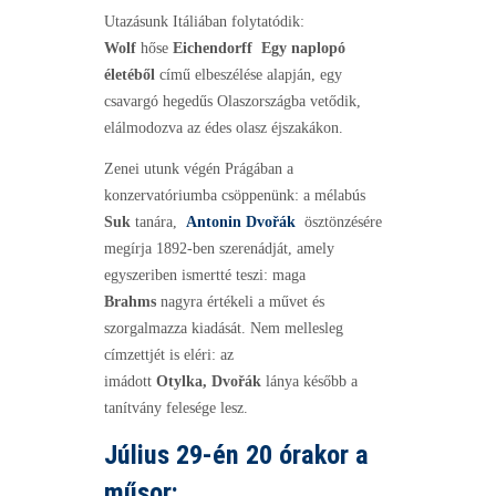
Utazásunk Itáliában folytatódik:
Wolf
hőse
Eichendorff Egy naplopó
életéből
című elbeszélése alapján, egy
csavargó hegedűs Olaszországba vetődik,
elálmodozva az édes olasz éjszakákon.
Zenei utunk végén Prágában a
konzervatóriumba csöppenünk: a mélabús
Suk
tanára,
Antonin Dvořák
ösztönzésére
megírja 1892-ben szerenádját, amely
egyszeriben ismertté teszi: maga
Brahms
nagyra értékeli a művet és
szorgalmazza kiadását. Nem mellesleg
címzettjét is eléri: az
imádott
Otylka, Dvořák
lánya később a
tanítvány felesége lesz.
Július 29-én 20 órakor a
műsor: