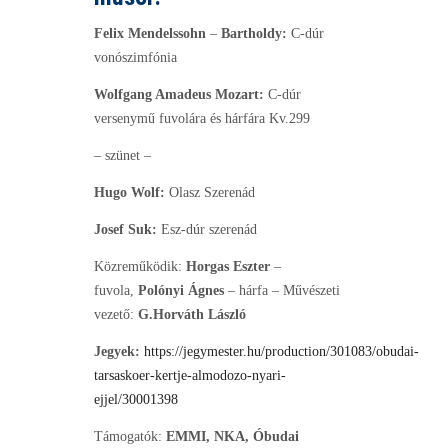
Felix Mendelssohn
–
Bartholdy:
C-dúr
vonószimfónia
Wolfgang Amadeus Mozart:
C-dúr
versenymű fuvolára és hárfára Kv.299
– szünet –
Hugo Wolf:
Olasz Szerenád
Josef Suk:
Esz-dúr szerenád
Közreműködik:
Horgas Eszter
–
fuvola,
Polónyi Ágnes
– hárfa – Művészeti
vezető:
G.Horváth László
Jegyek:
https://jegymester.hu/production/301083/obudai-
tarsaskoer-kertje-almodozo-nyari-
ejjel/30001398
Támogatók:
EMMI, NKA, Óbudai