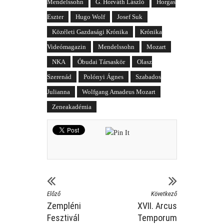
Mendelssohn
G. Horváth László
Horgas
Eszter
Hugo Wolf
Josef Suk
Közéleti Gazdasági Krónika
Krónika
Videómagazin
Mendelssohn
Mozart
NKA
Óbudai Társaskör
Olasz
Szerenád
Polónyi Ágnes
Szabados
Julianna
Wolfgang Amadeus Mozart
Zeneakadémia
Előző
Következő
Zempléni
XVII. Arcus
Fesztivál
Temporum