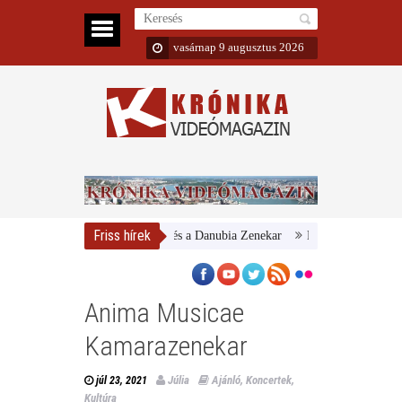
vasárnap 9 augusztus 2026
Friss hírek
Magyar Nemzeti Galéria és a Danubia Zenekar
Bemutatta 2024/25-ös 
Anima Musicae
Kamarazenekar
Júlia
Ajánló
,
Koncertek
,
júl 23, 2021
Kultúra