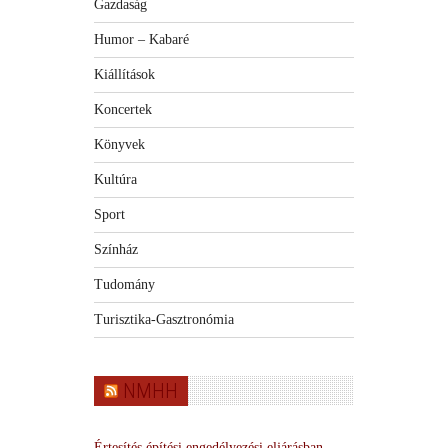
Gazdaság
Humor – Kabaré
Kiállítások
Koncertek
Könyvek
Kultúra
Sport
Színház
Tudomány
Turisztika-Gasztronómia
NMHH
Értesítés építési engedélyezési eljárásban