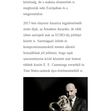
közönség, de a szakma elismerését is
meghozták neki Európában és a
tengerentúlon.
2017-ben elnyerte Ausztria legjelentősebb
zenei díját, az Amadeus Awardot, de több
ízben szerepelt már az ECHO-díj jelöltjei
között is. Szerteágazó ízlését és
kompromisszumoktól mentes alkotói
hozzáállását jól jellemzi, hogy saját
szerzeményein kívül készített már lemezt
többek között E. E. Cummings verseiből és
Tom Waits-számok újra értelmezéseiből is.