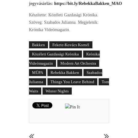
jegyvásárlás:
https://bit.ly/RebekkaBakken_MAO
Készítette: Közéleti Gazdasági Krónika.
Szöveg: Szabados Julianna. Megjelenik:
Krónika Videómagazin.
Bakken
Fekete-Kovács Kornél
Közéleti Gazdasági Krónika
Krónika
Videómagazin
Modern Art Orchestra
MÜPA
Rebekka Bakken
Szabados
Julianna
Things You Leave Behind
Tom
Waits
Winter Nights