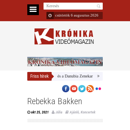
csütörtök 6 augusztus 2026
Friss hírek
Magyar Nemzeti Galéria és a Danubia Zenekar
Bemutatta 2024/25-ös é
Rebekka Bakken
Júlia
Ajánló
,
Koncertek
okt 25, 2021