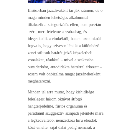
Elsősorban jazzdívaként tartják számon, de ő
maga minden lehetséges alkalommal
tiltakozik a kategorizálás ellen; nem pusztán
azért, mert lételeme a szabadság, és
idegenkedik a címkéktől, hanem azon oknál
fogva is, hogy szívesen lépi át a különböző
zenei stílusok határát jelző képzeletbeli
vonalakat, ráadásul – mivel a szakmába
outsiderként, autodidakta háttérrel érkezett –
sosem volt önbizalma magát jazzénekesként
meghatározni.
Minden jel arra mutat, hogy kishitűsége
felesleges: három oktávot átfogó
hangterjedelme, füstös orgánuma és
páratlanul szuggesztív színpadi jelenléte mára
a legkedveltebb, nemzetközi hírű előadók
közé emelte, saját dalai pedig nemcsak a