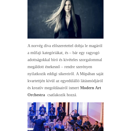
A norvég díva előszeretettel dobja le magáról
a műfaji kategóriákat, és – bár egy ragyogó
adottságokkal bíró és kivételes szorgalommal
megáldott énekesnő – rendre szerényen
nyilatkozik eddigi sikereiről. A Müpában saját
kvartettjén kívül az egyedülálló látásmódjáról
és kreatív megoldásairól ismert
Modern Art
Orchestra
csatlakozik hozzá.