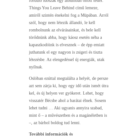
forduló időszak egy albumban öltött testet.
Things You Leave Behind című lemeze,
amiről szintén énekelni fog a Müpában. Arról
szól, hogy nem létezik állandó, le kell
rombolnunk az elvárásainkat, és bele kell
törődnünk abba, hogy káosz esetén néha a
kapaszkodóink is elvesznek – de épp emiatt
juthatunk el egy nagyon is zsigeri és tiszta
létezésbe. Az elengedéssel új energiák, utak
nyílnak.
Oslóban ezúttal megtalálta a helyét, de persze
azt sem zárja ki, hogy egy idő után ismét útra
kel, és új helyen ver gyökeret. Lehet, hogy
visszatér Bécsbe ahol a barátai élnek. Sosem
lehet tudni … Aki ugyanis annyira szabad,
mint ő – a művészetben és a magánéletben is
–, az bárhol boldog tud lenni.
További információk és