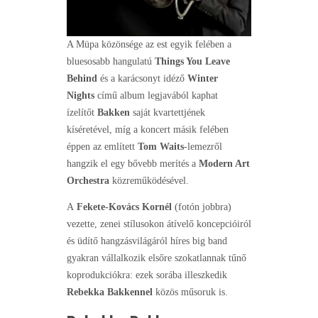
A Müpa közönsége az est egyik felében a
bluesosabb hangulatú
Things You Leave
Behind
és a karácsonyt idéző
Winter
Nights
című album legjavából kaphat
ízelítőt
Bakken
saját kvartettjének
kíséretével, míg a koncert másik felében
éppen az említett
Tom Waits
-lemezről
hangzik el egy bővebb merítés a
Modern Art
Orchestra
közreműködésével.
A
Fekete-Kovács Kornél
(fotón jobbra)
vezette, zenei stílusokon átívelő koncepcióiról
és üdítő hangzásvilágáról híres big band
gyakran vállalkozik elsőre szokatlannak tűnő
koprodukciókra: ezek sorába illeszkedik
Rebekka Bakkennel
közös műsoruk is.