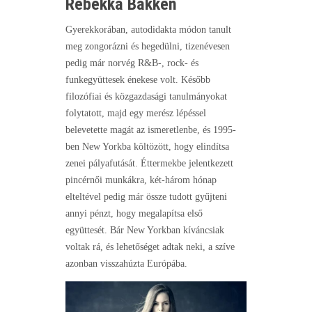
Rebekka Bakken
Gyerekkorában, autodidakta módon tanult
meg zongorázni és hegedülni, tizenévesen
pedig már norvég R&B-, rock- és
funkegyüttesek énekese volt. Később
filozófiai és közgazdasági tanulmányokat
folytatott, majd egy merész lépéssel
belevetette magát az ismeretlenbe, és 1995-
ben New Yorkba költözött, hogy elindítsa
zenei pályafutását. Éttermekbe jelentkezett
pincérnői munkákra, két-három hónap
elteltével pedig már össze tudott gyűjteni
annyi pénzt, hogy megalapítsa első
együttesét. Bár New Yorkban kíváncsiak
voltak rá, és lehetőséget adtak neki, a szíve
azonban visszahúzta Európába.