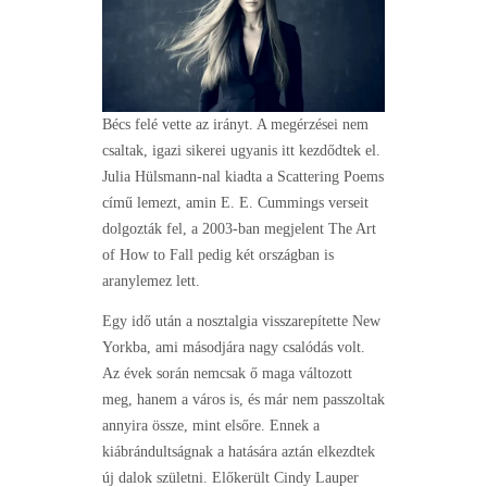
Bécs felé vette az irányt. A megérzései nem
csaltak, igazi sikerei ugyanis itt kezdődtek el.
Julia Hülsmann-nal kiadta a Scattering Poems
című lemezt, amin E. E. Cummings verseit
dolgozták fel, a 2003-ban megjelent The Art
of How to Fall pedig két országban is
aranylemez lett.
Egy idő után a nosztalgia visszarepítette New
Yorkba, ami másodjára nagy csalódás volt.
Az évek során nemcsak ő maga változott
meg, hanem a város is, és már nem passzoltak
annyira össze, mint elsőre. Ennek a
kiábrándultságnak a hatására aztán elkezdtek
új dalok születni. Előkerült Cindy Lauper