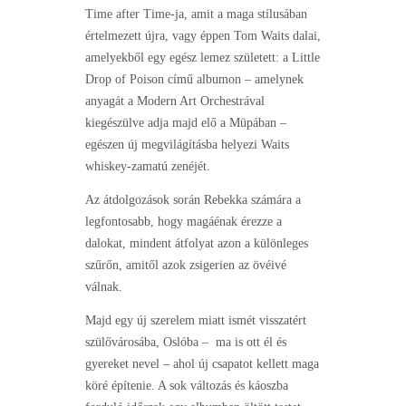
Time after Time-ja, amit a maga stílusában
értelmezett újra, vagy éppen Tom Waits dalai,
amelyekből egy egész lemez született: a Little
Drop of Poison című albumon – amelynek
anyagát a Modern Art Orchestrával
kiegészülve adja majd elő a Müpában –
egészen új megvilágításba helyezi Waits
whiskey-zamatú zenéjét.
Az átdolgozások során Rebekka számára a
legfontosabb, hogy magáénak érezze a
dalokat, mindent átfolyat azon a különleges
szűrőn, amitől azok zsigerien az övéivé
válnak.
Majd egy új szerelem miatt ismét visszatért
szülővárosába, Oslóba – ma is ott él és
gyereket nevel – ahol új csapatot kellett maga
köré építenie. A sok változás és káoszba