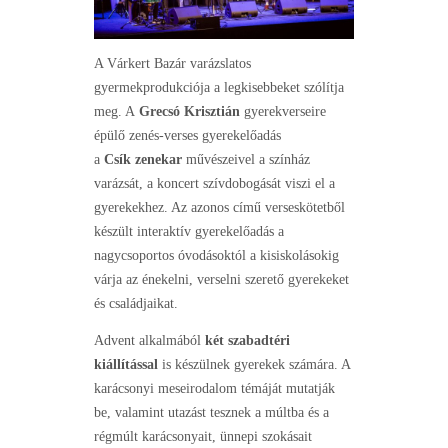
A Várkert Bazár varázslatos
gyermekprodukciója a legkisebbeket szólítja
meg. A
Grecsó Krisztián
gyerekverseire
épülő zenés-verses gyerekelőadás
a
Csík zenekar
művészeivel a színház
varázsát, a koncert szívdobogását viszi el a
gyerekekhez. Az azonos című verseskötetből
készült interaktív gyerekelőadás a
nagycsoportos óvodásoktól a kisiskolásokig
várja az énekelni, verselni szerető gyerekeket
és családjaikat.
Advent alkalmából
két szabadtéri
kiállítással
is készülnek gyerekek számára. A
karácsonyi meseirodalom témáját mutatják
be, valamint utazást tesznek a múltba és a
régmúlt karácsonyait, ünnepi szokásait