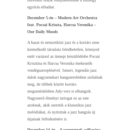
művészei teszik felejthetetlenné a mintegy
egyórás előadást.
December 5-én – Modern Art Orchestra
feat
.
Pocsai Kriszta, Harcsa Veronika –
Our Daily Moods
A hazai és nemzetközi jazz és a kortárs zene
kiemelkedő társulata feledhetetlen, könnyed
estét varázsol az ünnepi készülődésbe Pocsai
Krisztina és Harcsa Veronika énekesnők
vendégszereplésével. Ismert, legendás jazz
dalok nagyzenekari hangszerelésben szólalnak
meg, de többek között kortárs
megzenésítésben Ady-vers is elhangzik.
Nagyszerű élményt tartogat ez az este
azoknak, akik szeretik a klasszikus jazz
melódiákat, és nyitottak a jazz hangzás új
útjainak felfedezésére is.
December 14-én – A szeretetnek csillagára