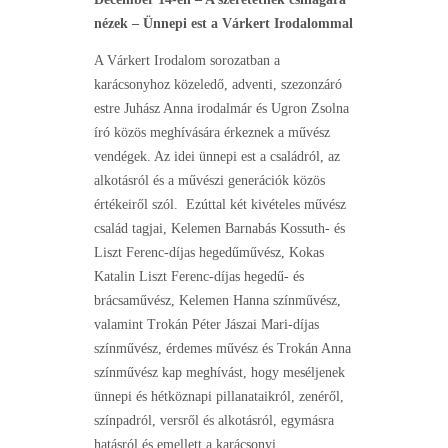
nézek – Ünnepi est a Várkert Irodalommal
A Várkert Irodalom sorozatban a
karácsonyhoz közeledő, adventi, szezonzáró
estre Juhász Anna irodalmár és Ugron Zsolna
író közös meghívására érkeznek a művész
vendégek. Az idei ünnepi est a családról, az
alkotásról és a művészi generációk közös
értékeiről szól. Ezúttal két kivételes művész
család tagjai, Kelemen Barnabás Kossuth- és
Liszt Ferenc-díjas hegedűművész, Kokas
Katalin Liszt Ferenc-díjas hegedű- és
brácsaművész, Kelemen Hanna színművész,
valamint Trokán Péter Jászai Mari-díjas
színművész, érdemes művész és Trokán Anna
színművész kap meghívást, hogy meséljenek
ünnepi és hétköznapi pillanataikról, zenéről,
színpadról, versről és alkotásról, egymásra
hatásról és emellett a karácsonyi