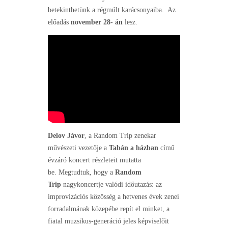
betekinthetünk a régmúlt karácsonyaiba. Az
előadás
november 28- án
lesz.
Delov Jávor
, a Random Trip zenekar
művészeti vezetője a
Tabán a házban
című
évzáró koncert részleteit mutatta
be.
Megtudtuk,
hogy a
Random
Trip
nagykoncertje valódi időutazás: az
improvizációs közösség a hetvenes évek zenei
forradalmának közepébe repít el minket, a
fiatal muzsikus-generáció jeles képviselőit