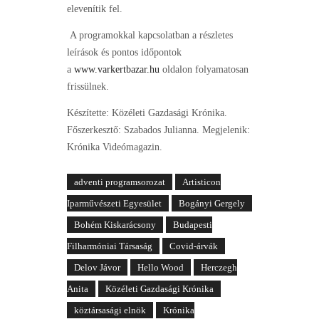
elevenítik fel.
A programokkal kapcsolatban a részletes
leírások és pontos időpontok
a
www.varkertbazar.hu
oldalon folyamatosan
frissülnek.
Készítette: Közéleti Gazdasági Krónika.
Főszerkesztő: Szabados Julianna. Megjelenik:
Krónika Videómagazin.
adventi programsorozat
Artisticon
Iparművészeti Egyesület
Bogányi Gergely
Bohém Kiskarácsony
Budapesti
Filharmóniai Társaság
Covid-árvák
Delov Jávor
Hello Wood
Herczegh
Anita
Közéleti Gazdasági Krónika
köztársasági elnök
Krónika