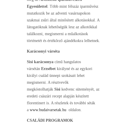
Egyesülettel
. Több mint félszáz iparművész
mutatkozik be az adventi vasárnapokon
szakmai zsűri által minősített alkotásokkal. A
látogatóknak lehetőségük lesz az alkotókkal
találkozni, megismerni a műalkotások
történetét és értékőrző ajándékokra lelhetnek.
Karácsonyi várséta
Sisi
karácsonya
című hangulatos
vársétán
Erzsébet
királyné és az egykori
királyi család ünnepi szokásait lehet
megismerni. A résztvevők
megkóstolhatják
Sisi
kedvenc süteményét, az
eredeti császári recept alapján készített
florentinert is. A részletek és további séták
a
www.budaivarsetak.hu
oldalon.
CSALÁDI PROGRAMOK