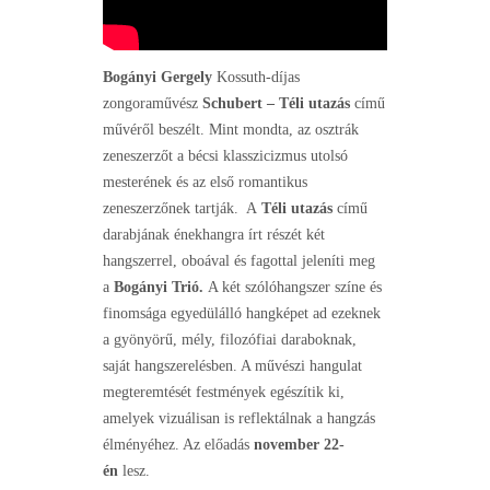
Bogányi Gergely
Kossuth-díjas
zongoraművész
Schubert – Téli utazás
című
művéről beszélt. Mint mondta, az osztrák
zeneszerzőt a bécsi klasszicizmus utolsó
mesterének és az első romantikus
zeneszerzőnek tartják. A
Téli utazás
című
darabjának énekhangra írt részét két
hangszerrel, oboával és fagottal jeleníti meg
a
Bogányi Trió.
A két szólóhangszer színe és
finomsága egyedülálló hangképet ad ezeknek
a gyönyörű, mély, filozófiai daraboknak,
saját hangszerelésben. A művészi hangulat
megteremtését festmények egészítik ki,
amelyek vizuálisan is reflektálnak a hangzás
élményéhez. Az előadás
november 22-
én
lesz.