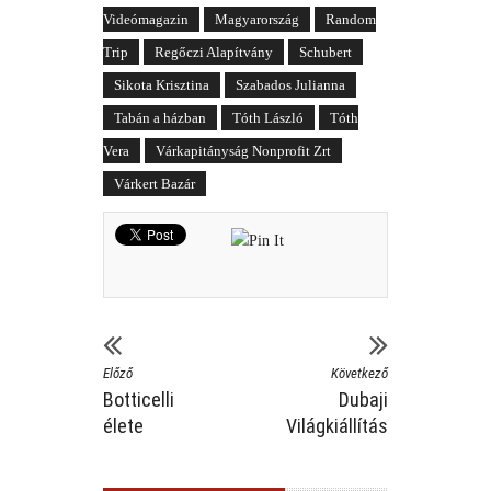
Videómagazin
Magyarország
Random
Trip
Regőczi Alapítvány
Schubert
Sikota Krisztina
Szabados Julianna
Tabán a házban
Tóth László
Tóth
Vera
Várkapitányság Nonprofit Zrt
Várkert Bazár
Előző
Következő
Botticelli
Dubaji
élete
Világkiállítás