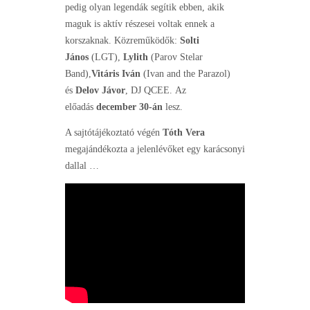
pedig olyan legendák segítik ebben, akik
maguk is aktív részesei voltak ennek a
korszaknak. Közreműködők:
Solti
János
(LGT),
Lylith
(Parov Stelar
Band),
Vitáris Iván
(Ivan and the Parazol)
és
Delov Jávor
, DJ QCEE. Az
előadás
december 30-án
lesz.
A sajtótájékoztató végén
Tóth Vera
megajándékozta a jelenlévőket egy karácsonyi
dallal …