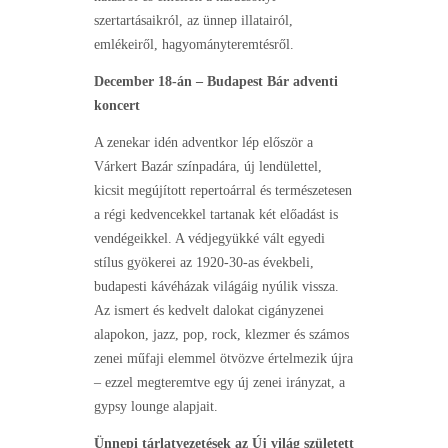
szertartásaikról, az ünnep illatairól,
emlékeiről, hagyományteremtésről.
December 18-án – Budapest Bár adventi
koncert
A zenekar idén adventkor lép először a
Várkert Bazár színpadára, új lendülettel,
kicsit megújított repertoárral és természetesen
a régi kedvencekkel tartanak két előadást is
vendégeikkel. A védjegyükké vált egyedi
stílus gyökerei az 1920-30-as évekbeli,
budapesti kávéházak világáig nyúlik vissza.
Az ismert és kedvelt dalokat cigányzenei
alapokon, jazz, pop, rock, klezmer és számos
zenei műfaji elemmel ötvözve értelmezik újra
– ezzel megteremtve egy új zenei irányzat, a
gypsy lounge alapjait.
Ünnepi tárlatvezetések az Új világ született