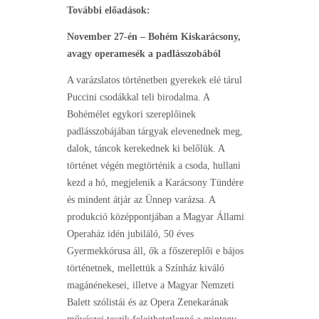
További előadások:
November 27-én – Bohém Kiskarácsony,
avagy operamesék a padlásszobából
A varázslatos történetben gyerekek elé tárul
Puccini csodákkal teli birodalma. A
Bohémélet egykori szereplőinek
padlásszobájában tárgyak elevenednek meg,
dalok, táncok kerekednek ki belőlük. A
történet végén megtörténik a csoda, hullani
kezd a hó, megjelenik a Karácsony Tündére
és mindent átjár az Ünnep varázsa. A
produkció középpontjában a Magyar Állami
Operaház idén jubiláló, 50 éves
Gyermekkórusa áll, ők a főszereplői e bájos
történetnek, mellettük a Színház kiváló
magánénekesei, illetve a Magyar Nemzeti
Balett szólistái és az Opera Zenekarának