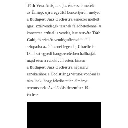
Tóth Vera
Artisjus-díjas énekesnő mesélt
az
Ünnep, újra együtt!
koncertjéről, melyet
a
Budapest Jazz Orchestra
zenészei mellett
igazi sztárvendégek tesznek feledhetetlenné. A
koncerten ezúttal is vendég lesz testvére
Tóth
Gabi,
és szintén vendégművészként áll
színpadra az élő zenei legenda,
Charlie
is.
Dalaikat egyedi hangszerelésben hallhatják
majd ezen a rendkívüli estén, hiszen
a
Budapest Jazz Orchestra
népszerű
zenekarához a
Coolstrings
virtuóz vonósai is
társulnak, hogy feledhetetlen élményt
teremtsenek. Az előadás
december 19-
én
lesz.