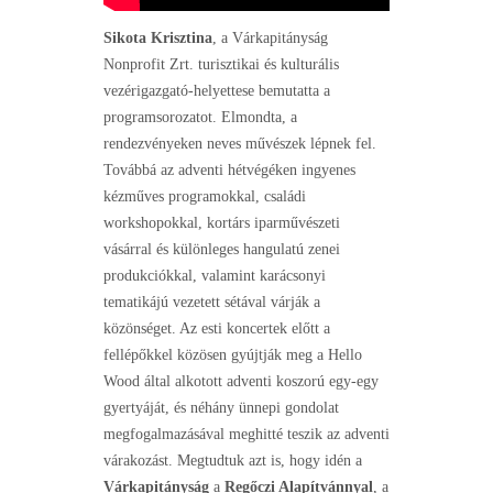
Sikota Krisztina
, a Várkapitányság
Nonprofit Zrt. turisztikai és kulturális
vezérigazgató-helyettese bemutatta a
programsorozatot. Elmondta, a
rendezvényeken neves művészek lépnek fel.
Továbbá az adventi hétvégéken ingyenes
kézműves programokkal, családi
workshopokkal, kortárs iparművészeti
vásárral és különleges hangulatú zenei
produkciókkal, valamint karácsonyi
tematikájú vezetett sétával várják a
közönséget. Az esti koncertek előtt a
fellépőkkel közösen gyújtják meg a Hello
Wood által alkotott adventi koszorú egy-egy
gyertyáját, és néhány ünnepi gondolat
megfogalmazásával meghitté teszik az adventi
várakozást. Megtudtuk azt is, hogy idén a
Várkapitányság
a
Regőczi Alapítvánnyal
, a