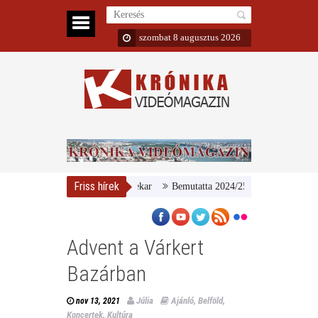
szombat 8 augusztus 2026
Friss hírek
Bemutatta 2024/25-ös évadát a MÁV Szimfon
Advent a Várkert
Bazárban
Júlia
Ajánló
,
Belföld
,
nov 13, 2021
Koncertek
,
Kultúra