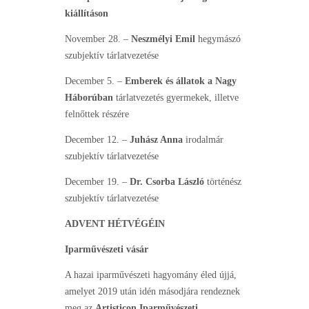
kiállításon
November 28. –
Neszmélyi Emil
hegymászó
szubjektív tárlatvezetése
December 5. –
Emberek és állatok
a Nagy
Háborúban
tárlatvezetés gyermekek, illetve
felnőttek részére
December 12. –
Juhász Anna
irodalmár
szubjektív tárlatvezetése
December 19. –
Dr. Csorba László
történész
szubjektív tárlatvezetése
ADVENT HÉTVÉGÉIN
Iparművészeti vásár
A hazai iparművészeti hagyomány éled újjá,
amelyet 2019 után idén másodjára rendeznek
meg az
Artisticon Iparművészeti