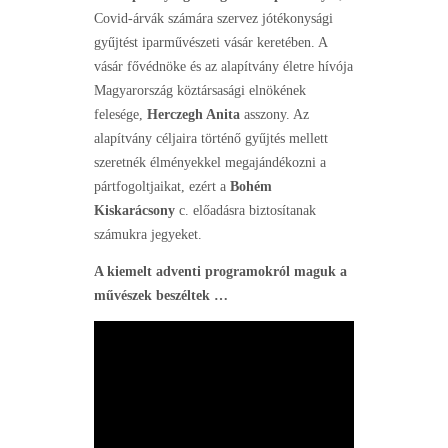
Covid-árvák számára szervez jótékonysági
gyűjtést iparművészeti vásár keretében. A
vásár fővédnöke és az alapítvány életre hívója
Magyarország köztársasági elnökének
felesége,
Herczegh Anita
asszony. Az
alapítvány céljaira történő gyűjtés mellett
szeretnék élményekkel megajándékozni a
pártfogoltjaikat, ezért a
Bohém
Kiskarácsony
c. előadásra biztosítanak
számukra jegyeket.
A kiemelt adventi programokról maguk a
művészek beszéltek …