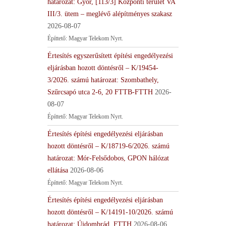
határozat: Győr, [113/3] Központi terület VA
III/3. ütem – meglévő alépítményes szakasz
2026-08-07
Építtető: Magyar Telekom Nyrt.
Értesítés egyszerűsített építési engedélyezési
eljárásban hozott döntésről – K/19454-
3/2026. számú határozat: Szombathely,
Szűrcsapó utca 2-6, 20 FTTB-FTTH
2026-
08-07
Építtető: Magyar Telekom Nyrt.
Értesítés építési engedélyezési eljárásban
hozott döntésről – K/18719-6/2026. számú
határozat: Mór-Felsődobos, GPON hálózat
ellátása
2026-08-06
Építtető: Magyar Telekom Nyrt.
Értesítés építési engedélyezési eljárásban
hozott döntésről – K/14191-10/2026. számú
határozat: Újdombrád, FTTH
2026-08-06