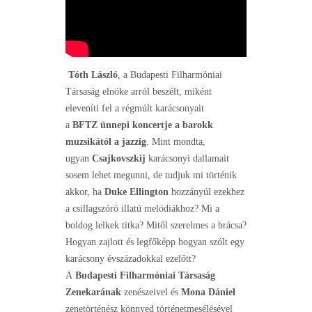
Tóth László
, a Budapesti Filharmóniai
Társaság elnöke arról beszélt, miként
eleveníti fel a régmúlt karácsonyait
a
BFTZ
ünnepi koncertje a barokk
muzsikától a jazzig
. Mint mondta,
ugyan
Csajkovszkij
karácsonyi dallamait
sosem lehet megunni, de tudjuk mi történik
akkor, ha
Duke Ellington
hozzányúl ezekhez
a csillagszóró illatú melódiákhoz? Mi a
boldog lelkek titka? Mitől szerelmes a brácsa?
Hogyan zajlott és legfőképp hogyan szólt egy
karácsony évszázadokkal ezelőtt?
A
Budapesti Filharmóniai Társaság
Zenekarának
zenészeivel és
Mona Dániel
zenetörténész könnyed történetmesélésével