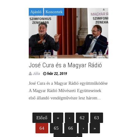
Ajánló
Koncertek
José Cura és a Magyar Rádió
Júlia
febr 22, 2019
José Cura és a Magyar Rádió együttműködése
A Magyar Rádió Művészeti Együtteseinek
első állandó vendégművésze lesz három...
Előző
«
‹
62
63
64
65
66
›
»