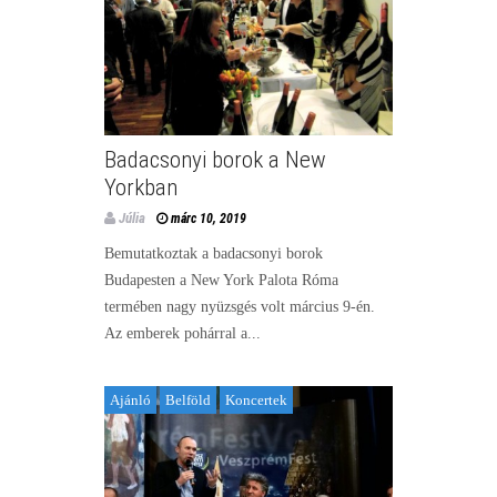
Badacsonyi borok a New
Yorkban
Júlia
márc 10, 2019
Bemutatkoztak a badacsonyi borok
Budapesten a New York Palota Róma
termében nagy nyüzsgés volt március 9-én.
Az emberek pohárral a...
Ajánló
Belföld
Koncertek