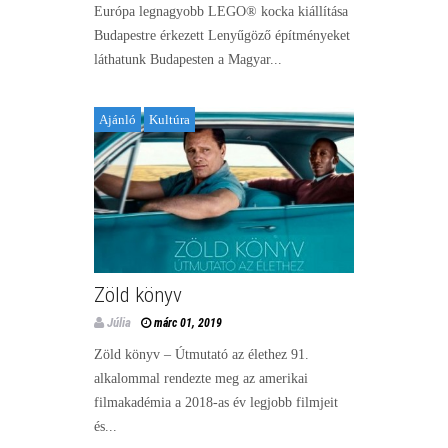
Európa legnagyobb LEGO® kocka kiállítása
Budapestre érkezett Lenyűgöző építményeket
láthatunk Budapesten a Magyar...
Ajánló
Kultúra
Zöld könyv
Júlia
márc 01, 2019
Zöld könyv – Útmutató az élethez 91.
alkalommal rendezte meg az amerikai
filmakadémia a 2018-as év legjobb filmjeit
és...