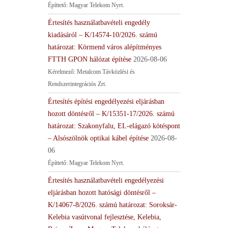
Építtető: Magyar Telekom Nyrt.
Értesítés használatbavételi engedély
kiadásáról – K/14574-10/2026. számú
határozat: Körmend város alépítményes
FTTH GPON hálózat építése
2026-08-06
Kérelmező: Metalcom Távközlési és
Rendszerintegrációs Zrt.
Értesítés építési engedélyezési eljárásban
hozott döntésről – K/15351-17/2026. számú
határozat: Szakonyfalu, EL-elágazó kötéspont
– Alsószölnök optikai kábel építése
2026-08-
06
Építtető: Magyar Telekom Nyrt.
Értesítés használatbavételi engedélyezési
eljárásban hozott hatósági döntésről –
K/14067-8/2026. számú határozat: Soroksár-
Kelebia vasútvonal fejlesztése, Kelebia,