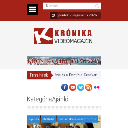
péntek 7 augusztus 2026
Friss hírek
Magyar Nemzeti Galéria és a Danubia Zenekar
Bemutatta 2024/25-
KategóriaAjánló
Ajánló
Belföld
Turisztika-Gasztronómia