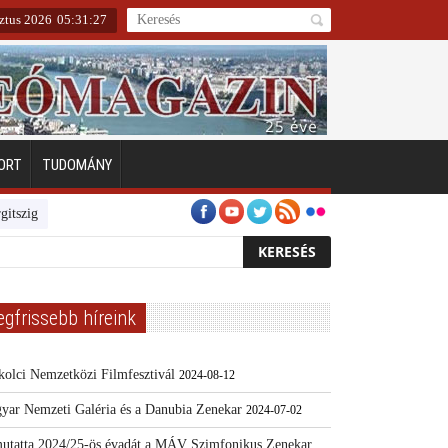
sztus 2026
05
:
31
:
28
ORT
TUDOMÁNY
ten
Emberarcú Egészségért díj pályázat 2024
Kertész/Kópiák
Továb
egfrissebb híreink
kolci Nemzetközi Filmfesztivál
2024-08-12
yar Nemzeti Galéria és a Danubia Zenekar
2024-07-02
utatta 2024/25-ös évadát a MÁV Szimfonikus Zenekar