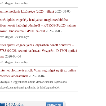
tető: Magyar Telekom Nyrt.
online médiatér közönsége (2026. július)
2026-08-05
sítés építési engedély hatályának meghosszabbítása
ében hozott hatósági döntésről – K/19569-3/2026. számú
ározat: Jánoshalma, GPON hálózat
2026-08-05
tető: Magyar Telekom Nyrt.
sítés építési engedélyezési eljárásban hozott döntésről –
7783-9/2026. számú határozat: Veszprém, D TMH optikai
tása
2026-08-04
tető: Magyar Telekom Nyrt.
nternet Hotline és a Kék Vonal segítséget nyújt az online
zaélések áldozatainak
2026-08-04
adványok a leggyakoribb online visszaélésekhez kapcsolódó
helyzetekben nyújtanak gyakorlati és lelki kapaszkodót.