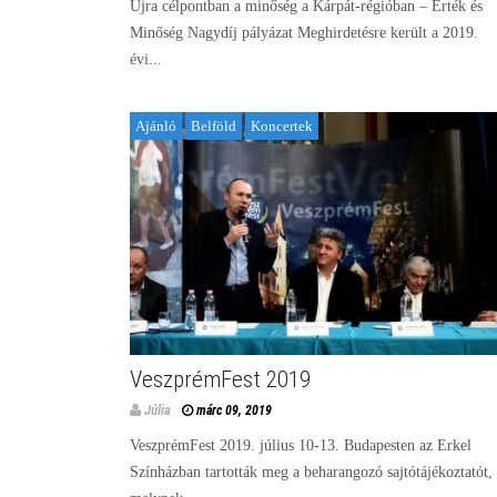
Újra célpontban a minőség a Kárpát-régióban – Érték és
Minőség Nagydíj pályázat Meghirdetésre került a 2019.
évi...
Ajánló
Belföld
Koncertek
VeszprémFest 2019
Júlia
márc 09, 2019
VeszprémFest 2019. július 10-13. Budapesten az Erkel
Színházban tartották meg a beharangozó sajtótájékoztatót,