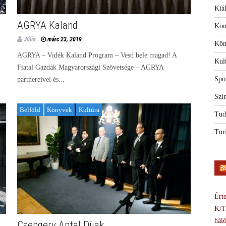
Kiál
AGRYA Kaland
Kon
Júlia
márc 23, 2019
Kön
AGRYA – Vidék Kaland Program – Vesd bele magad! A
Kul
Fiatal Gazdák Magyarországi Szövetsége – AGRYA
Spo
partnereivel és...
Szí
Belföld
Könyvek
Kultúra
Tud
Tur
Érte
K/1
háló
Csengery Antal Díjak