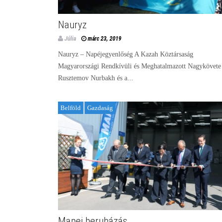
Nauryz
Júlia
márc 23, 2019
Nauryz – Napéjegyenlőség A Kazah Köztársaság
Magyarországi Rendkívüli és Meghatalmazott Nagykövete
Rusztemov Nurbakh és a...
Belföld
Gazdaság
Mapei beruházás