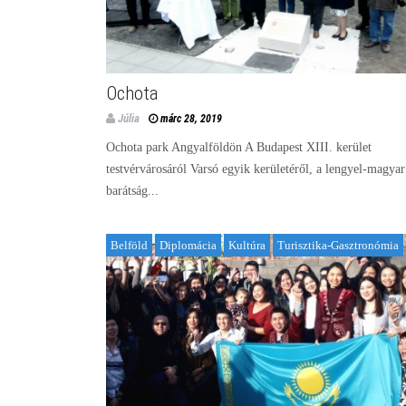
Ochota
Júlia
márc 28, 2019
Ochota park Angyalföldön A Budapest XIII. kerület
testvérvárosáról Varsó egyik kerületéről, a lengyel-magyar
barátság...
Belföld
Diplomácia
Kultúra
Turisztika-Gasztronómia