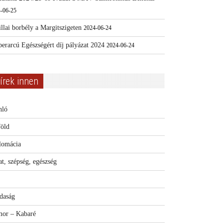
-06-25
llai borbély a Margitszigeten
2024-06-24
erarcú Egészségért díj pályázat 2024
2024-06-24
írek innen
nló
föld
lomácia
t, szépség, egészség
daság
or – Kabaré