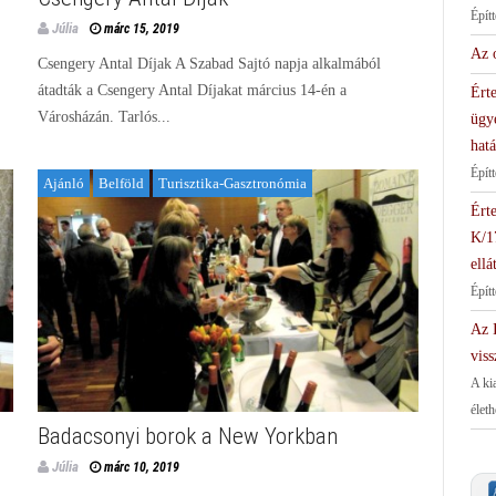
Épít
Júlia
márc 15, 2019
Az 
Csengery Antal Díjak A Szabad Sajtó napja alkalmából
átadták a Csengery Antal Díjakat március 14-én a
Érte
Városházán. Tarlós...
ügy
hat
Épít
Ajánló
Belföld
Turisztika-Gasztronómia
Érte
K/1
ellá
Épít
Az I
viss
A ki
élet
Badacsonyi borok a New Yorkban
Júlia
márc 10, 2019