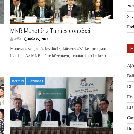
2024
Sevi
Emb
MNB Monetáris Tanács döntései
Júlia
márc 27, 2019
H
Monetáris szigorítás kezdődik, kötvényvásárlási program
indul … Az MNB elérte középtávú, fenntartható inflációs...
Ajá
Bel
Belföld
Gazdaság
Dip
Diva
EU
Gaz
Hum