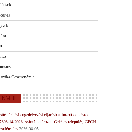
lítások
certek
yvek
túra
rt
nház
omány
isztika-Gasztronómia
NMHH
sítés építési engedélyezési eljárásban hozott döntésről –
7303-14/2026. számú határozat: Gelénes település, GPON
zatlétesítés
2026-08-05