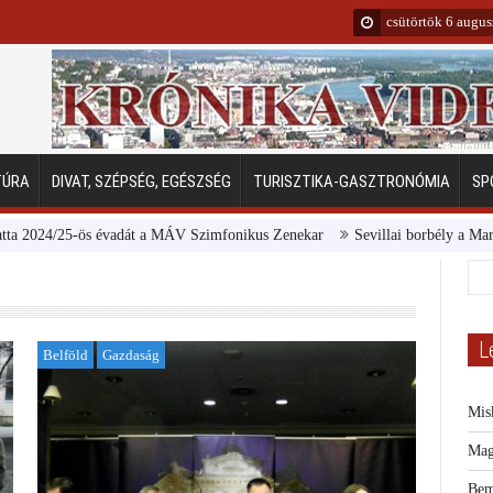
csütörtök 6 augu
TÚRA
DIVAT, SZÉPSÉG, EGÉSZSÉG
TURISZTIKA-GASZTRONÓMIA
SP
/25-ös évadát a MÁV Szimfonikus Zenekar
Sevillai borbély a Margitszige
L
Belföld
Gazdaság
Mis
Mag
Bem