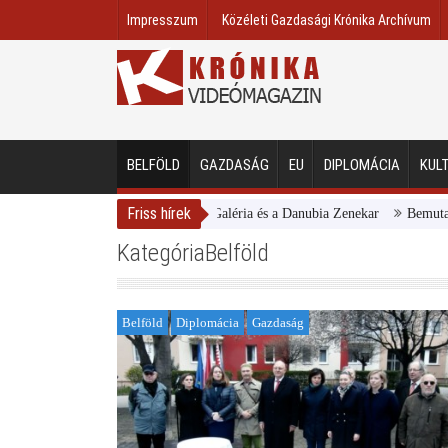
Impresszum
Közéleti Gazdasági Krónika Archívum
BELFÖLD
GAZDASÁG
EU
DIPLOMÁCIA
KUL
Friss hírek
Magyar Nemzeti Galéria és a Danubia Zenekar
Bemutatta 2024
KategóriaBelföld
Belföld
Diplomácia
Gazdaság