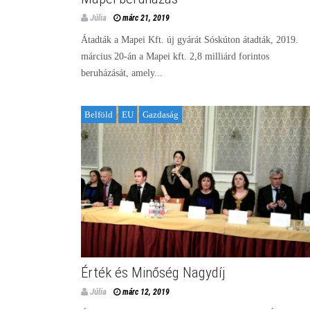
Júlia
márc 21, 2019
Átadták a Mapei Kft. új gyárát Sóskúton átadták, 2019.
március 20-án a Mapei kft. 2,8 milliárd forintos
beruházását, amely...
Belföld
EU
Gazdaság
Érték és Minőség Nagydíj
Júlia
márc 12, 2019