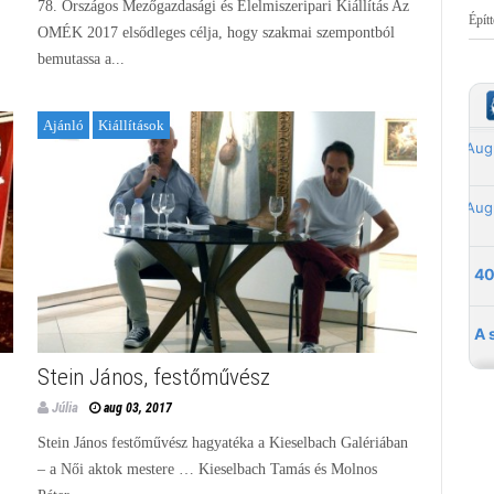
78. Országos Mezőgazdasági és Élelmiszeripari Kiállítás Az
Épít
OMÉK 2017 elsődleges célja, hogy szakmai szempontból
bemutassa a...
Ajánló
Kiállítások
Stein János, festőművész
Júlia
aug 03, 2017
Stein János festőművész hagyatéka a Kieselbach Galériában
– a Női aktok mestere … Kieselbach Tamás és Molnos