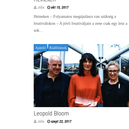
Júlia
okt 15, 2017
Heineken – Folyamatos megújulásra van szükség a
fesztiválokon – A jövő fesztiváljain a zene csak egy lesz a
sok...
Ajánló
Kiállítások
Leopold Bloom
Júlia
szept 22, 2017