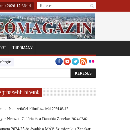
ztus 2026
17
:
36
:
15
ORT
TUDOMÁNY
igeten
Emberarcú Egészségért díj pályázat 2024
Kertész/Kópiák
To
egfrissebb híreink
kolci Nemzetközi Filmfesztivál
2024-08-12
yar Nemzeti Galéria és a Danubia Zenekar
2024-07-02
utatta 2024/25-ös évadát a MÁV Szimfonikus Zenekar