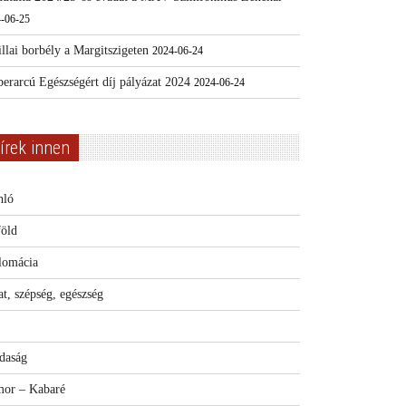
-06-25
llai borbély a Margitszigeten
2024-06-24
erarcú Egészségért díj pályázat 2024
2024-06-24
írek innen
nló
föld
lomácia
t, szépség, egészség
daság
or – Kabaré