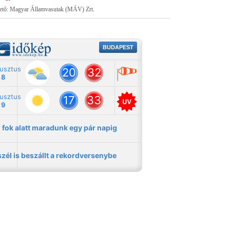
tető: Magyar Államvasutak (MÁV) Zrt.