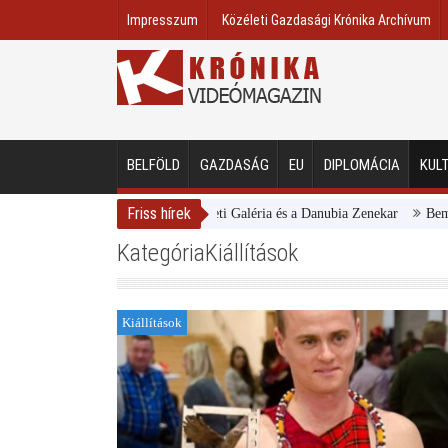
Impresszum
Közéleti Gazdasági Krónika Archívum
BELFÖLD
GAZDASÁG
EU
DIPLOMÁCIA
KUL
Friss hírek
Magyar Nemzeti Galéria és a Danubia Zenekar
Bemutatta 2
KategóriaKiállítások
Kiállítások