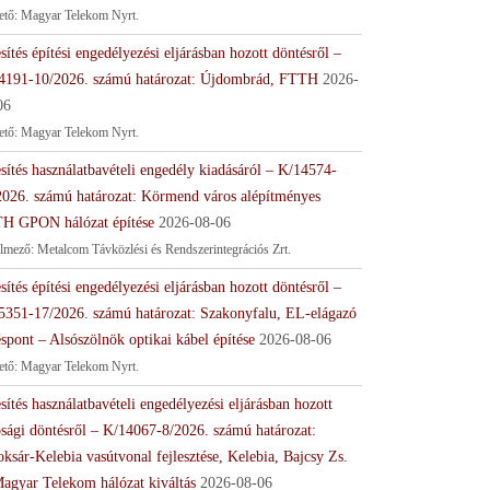
tető: Magyar Telekom Nyrt.
sítés építési engedélyezési eljárásban hozott döntésről –
4191-10/2026. számú határozat: Újdombrád, FTTH
2026-
06
tető: Magyar Telekom Nyrt.
sítés használatbavételi engedély kiadásáról – K/14574-
2026. számú határozat: Körmend város alépítményes
H GPON hálózat építése
2026-08-06
lmező: Metalcom Távközlési és Rendszerintegrációs Zrt.
sítés építési engedélyezési eljárásban hozott döntésről –
5351-17/2026. számú határozat: Szakonyfalu, EL-elágazó
spont – Alsószölnök optikai kábel építése
2026-08-06
tető: Magyar Telekom Nyrt.
sítés használatbavételi engedélyezési eljárásban hozott
ósági döntésről – K/14067-8/2026. számú határozat:
ksár-Kelebia vasútvonal fejlesztése, Kelebia, Bajcsy Zs.
Magyar Telekom hálózat kiváltás
2026-08-06