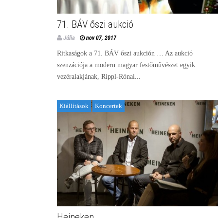
71. BÁV őszi aukció
Júlia
nov 07, 2017
Ritkaságok a 71. BÁV őszi aukción … Az aukció
szenzációja a modern magyar festőművészet egyik
vezéralakjának, Rippl-Rónai...
Kiállítások
Koncertek
Heineken