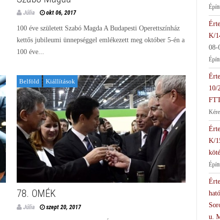
Épít
Júlia
okt 06, 2017
Érte
100 éve született Szabó Magda A Budapesti Operettszínház
K/1
kettős jubileumi ünnepséggel emlékezett meg október 5-én a
08-
100 éve...
Épít
Érte
Belföld
Kiállítások
10/
FTT
Kére
Érte
K/1
köté
Épít
Érte
78. OMÉK
hat
Soro
Júlia
szept 20, 2017
u. 