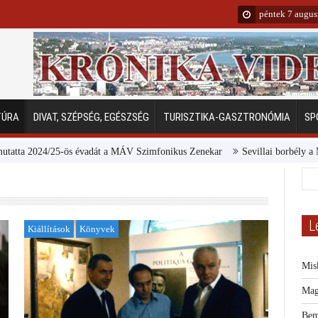
péntek 7 augus
TÚRA
DIVAT, SZÉPSÉG, EGÉSZSÉG
TURISZTIKA-GASZTRONÓMIA
SP
024/25-ös évadát a MÁV Szimfonikus Zenekar
Sevillai borbély a Margitsz
L
Kiállítások
Könyvek
Mis
Mag
Bem