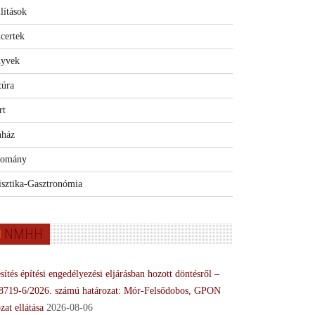
lítások
certek
yvek
túra
rt
nház
omány
isztika-Gasztronómia
NMHH
sítés építési engedélyezési eljárásban hozott döntésről –
8719-6/2026. számú határozat: Mór-Felsődobos, GPON
zat ellátása
2026-08-06