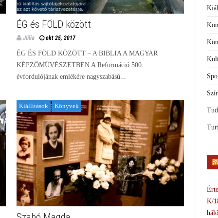
Kiál
ÉG és FÖLD között
Kon
Júlia
okt 25, 2017
Kön
ÉG ÉS FÖLD KÖZÖTT – A BIBLIA A MAGYAR
Kul
KÉPZŐMŰVÉSZETBEN A Reformáció 500.
Spo
évfordulójának emlékére nagyszabású...
Szí
Kiállítások
Könyvek
Tud
Tur
Érte
K/1
háló
Szabó Magda