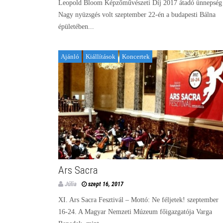
Leopold Bloom Képzőművészeti Díj 2017 átadó ünnepség
Nagy nyüzsgés volt szeptember 22-én a budapesti Bálna
épületében...
Ajánló
Kiállítások
Koncertek
Ars Sacra
Júlia
szept 16, 2017
XI. Ars Sacra Fesztivál – Mottó: Ne féljetek! szeptember
16-24. A Magyar Nemzeti Múzeum főigazgatója Varga