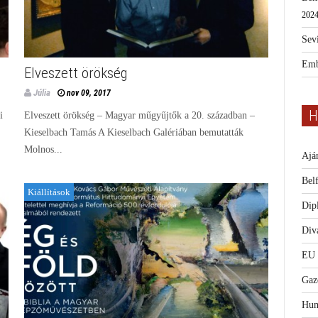
2024
Sevi
Emb
Elveszett örökség
Júlia
nov 09, 2017
H
i
Elveszett örökség – Magyar műgyűjtők a 20. században –
Kieselbach Tamás A Kieselbach Galériában bemutatták
Molnos...
Ajá
Bel
Kiállítások
Dip
Diva
EU
Gaz
Hum