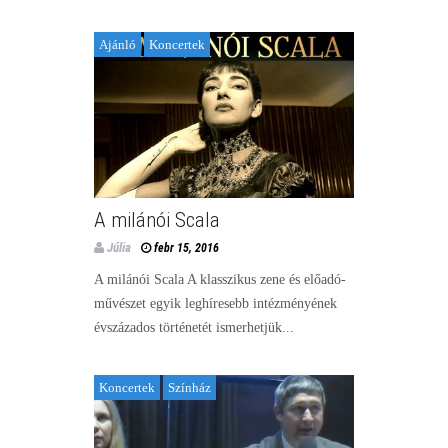
Ajánló
Koncertek
A milánói Scala
Júlia
febr 15, 2016
A milánói Scala A klasszikus zene és előadó-
művészet egyik leghíresebb intézményének
évszázados történetét ismerhetjük...
Koncertek
Színház