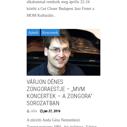
alkalommal rendezik meg április 22-24
között a Get Closer Budapest Jazz Festet a
MOM Kulturális...
Ajánló
Koncertek
VÁRJON DÉNES
ZONGORAESTJE – „MVM
KONCERTEK – A ZONGORA”
SOROZATBAN
Júlia
jan 27, 2016
A zürichi Anda Géza Nemzetközi
Zongoraverseny 1991. évi győztese, Várjon