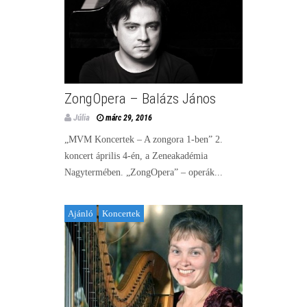
ZongOpera – Balázs János
Júlia
márc 29, 2016
„MVM Koncertek – A zongora 1-ben” 2.
koncert április 4-én, a Zeneakadémia
Nagytermében. „ZongOpera” – operák...
Ajánló
Koncertek