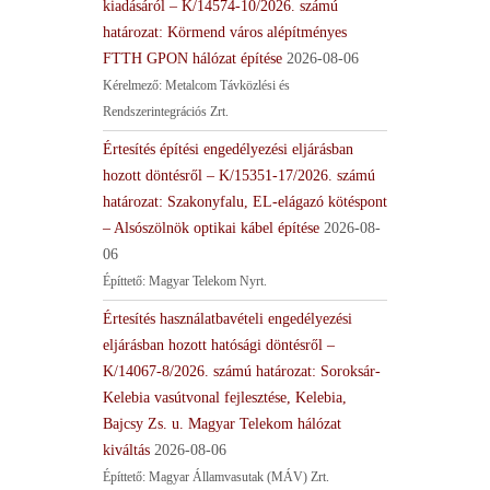
kiadásáról – K/14574-10/2026. számú
határozat: Körmend város alépítményes
FTTH GPON hálózat építése
2026-08-06
Kérelmező: Metalcom Távközlési és
Rendszerintegrációs Zrt.
Értesítés építési engedélyezési eljárásban
hozott döntésről – K/15351-17/2026. számú
határozat: Szakonyfalu, EL-elágazó kötéspont
– Alsószölnök optikai kábel építése
2026-08-
06
Építtető: Magyar Telekom Nyrt.
Értesítés használatbavételi engedélyezési
eljárásban hozott hatósági döntésről –
K/14067-8/2026. számú határozat: Soroksár-
Kelebia vasútvonal fejlesztése, Kelebia,
Bajcsy Zs. u. Magyar Telekom hálózat
kiváltás
2026-08-06
Építtető: Magyar Államvasutak (MÁV) Zrt.