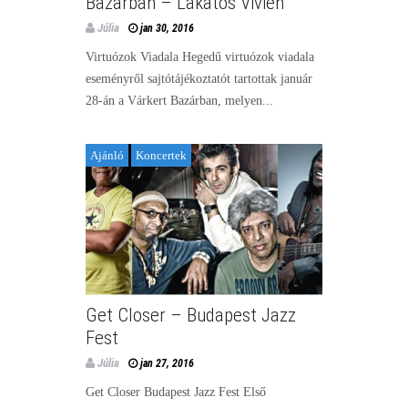
Bazárban – Lakatos Vivien
Júlia
jan 30, 2016
Virtuózok Viadala Hegedű virtuózok viadala
eseményről sajtótájékoztatót tartottak január
28-án a Várkert Bazárban, melyen...
Ajánló
Koncertek
Get Closer – Budapest Jazz
Fest
Júlia
jan 27, 2016
Get Closer Budapest Jazz Fest Első