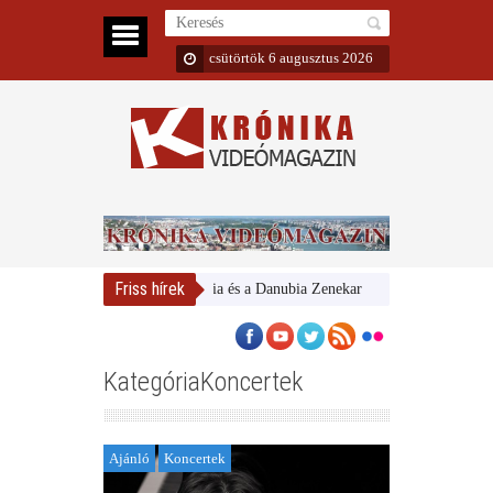
csütörtök 6 augusztus 2026
Friss hírek
Magyar Nemzeti Galéria és a Danubia Zenekar
Bemutatta 2024/25-ös
KategóriaKoncertek
Ajánló
Koncertek