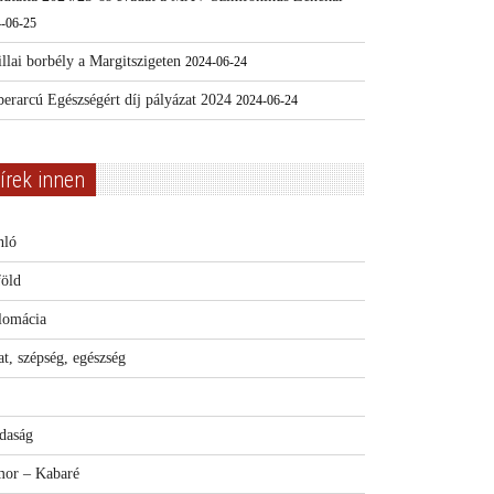
-06-25
llai borbély a Margitszigeten
2024-06-24
erarcú Egészségért díj pályázat 2024
2024-06-24
írek innen
nló
föld
lomácia
t, szépség, egészség
daság
or – Kabaré