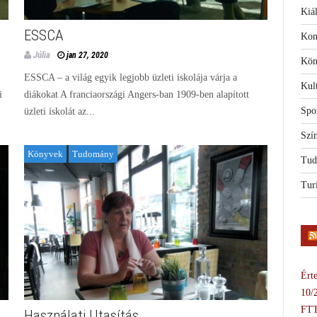
Kiál
ESSCA
Kon
Júlia
jan 27, 2020
Kön
ESSCA – a világ egyik legjobb üzleti iskolája várja a
Kul
i
diákokat A franciaországi Angers-ban 1909-ben alapított
Spo
üzleti iskolát az...
Szí
Könyvek
Tudomány
Tud
Tur
Érte
10/
FTT
Használati Utasítás