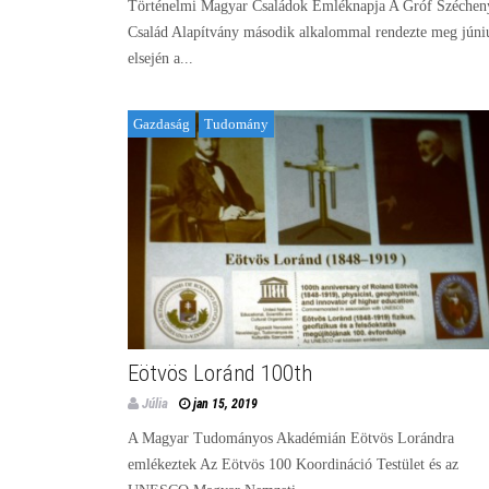
Történelmi Magyar Családok Emléknapja A Gróf Széchen
Család Alapítvány második alkalommal rendezte meg júni
elsején a...
Gazdaság
Tudomány
Eötvös Loránd 100th
Júlia
jan 15, 2019
A Magyar Tudományos Akadémián Eötvös Lorándra
emlékeztek Az Eötvös 100 Koordináció Testület és az