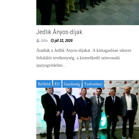
Jedlik Ányos-díjak
Júlia
júl 22, 2020
Átadták a Jedlik Ányos-díjakat A kimagaslóan sikeres
feltalálói tevékenység, a kiemelkedő színvonalú
iparjogvédelmi...
Belföld
EU
Gazdaság
Tudomány