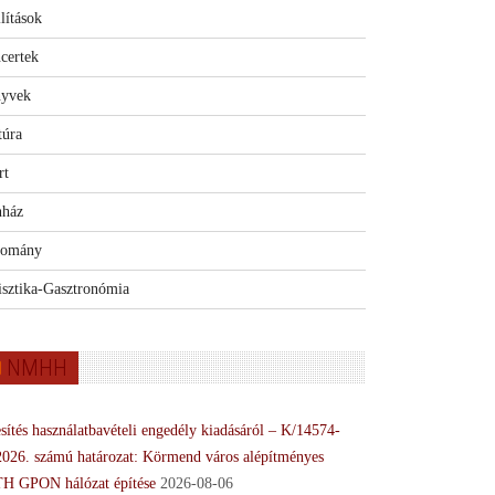
lítások
certek
yvek
túra
rt
nház
omány
isztika-Gasztronómia
NMHH
sítés használatbavételi engedély kiadásáról – K/14574-
2026. számú határozat: Körmend város alépítményes
H GPON hálózat építése
2026-08-06