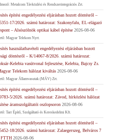
lmező: Metalcom Távközlési és Rendszerintegrációs Zrt.
sítés építési engedélyezési eljárásban hozott döntésről –
5351-17/2026. számú határozat: Szakonyfalu, EL-elágazó
spont – Alsószölnök optikai kábel építése
2026-08-06
tető: Magyar Telekom Nyrt.
sítés használatbavételi engedélyezési eljárásban hozott
ósági döntésről – K/14067-8/2026. számú határozat:
ksár-Kelebia vasútvonal fejlesztése, Kelebia, Bajcsy Zs.
Magyar Telekom hálózat kiváltás
2026-08-06
tető: Magyar Államvasutak (MÁV) Zrt.
sítés építési engedélyezési eljárásban hozott döntésről –
9783-5/2026. számú határozat: Závod, hírközlési hálózat
sítése áramszolgáltatói oszlopsoron
2026-08-06
ető: Tarr Építő, Szolgáltató és Kereskedelmi Kft.
sítés építési engedélyezési eljárásban hozott döntésről –
5452-18/2026. számú határozat: Zalaegerszeg, Belváros 7
 FTTH
2026-08-06