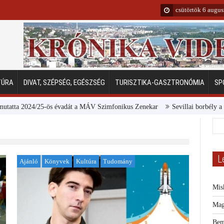
csütörtök 6 augu
TÚRA
DIVAT, SZÉPSÉG, EGÉSZSÉG
TURISZTIKA-GASZTRONÓMIA
SP
2024/25-ös évadát a MÁV Szimfonikus Zenekar
Sevillai borbély a Margits
L
Ajánló
Könyvek
Kultúra
Tudomány
Mis
Mag
Bem