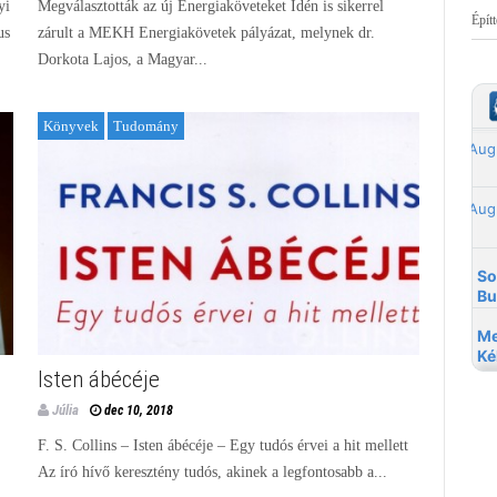
yi
Megválasztották az új Energiaköveteket Idén is sikerrel
Épít
us
zárult a MEKH Energiakövetek pályázat, melynek dr.
Dorkota Lajos, a Magyar...
Könyvek
Tudomány
Isten ábécéje
Júlia
dec 10, 2018
F. S. Collins – Isten ábécéje – Egy tudós érvei a hit mellett
Az író hívő keresztény tudós, akinek a legfontosabb a...