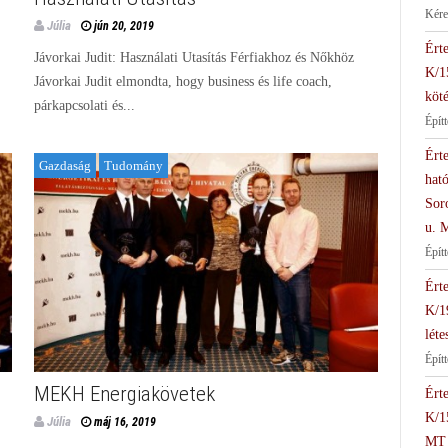
Kére
Júlia
jún 20, 2019
Érte
Jávorkai Judit: Használati Utasítás Férfiakhoz és Nőkhöz
K/1
Jávorkai Judit elmondta, hogy business és life coach,
köté
párkapcsolati és...
Épít
Érte
Gazdaság
Tudomány
hat
Soro
u. 
Épít
Érte
K/1
léte
Építt
MEKH Energiakövetek
Érte
K/1
Júlia
máj 16, 2019
MT