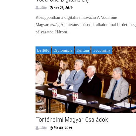
Júlia
nov 28, 2019
Középpontban a digitális innováció A Vodafone
Magyarország Alapítvány második alkalommal hirdet meg
pályázatot. Három...
Belföld
Diplomácia
Kultúra
Tudomány
Történelmi Magyar Családok
Júlia
jún 03, 2019