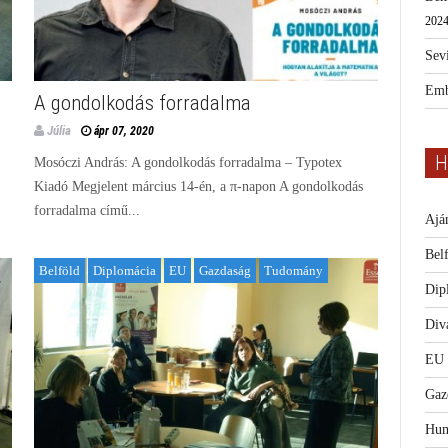
2024
Sevi
Emb
A gondolkodás forradalma
Júlia
ápr 07, 2020
H
Mosóczi András: A gondolkodás forradalma – Typotex
Kiadó Megjelent március 14-én, a π-napon A gondolkodás
forradalma című...
Ajá
Bel
Belföld
Diplomácia
EU
Gazdaság
Tudomány
Dip
Diva
EU
Gaz
Hum