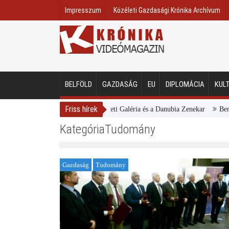
Impresszum
Közéleti Gazdasági Krónika Archívum
BELFÖLD
GAZDASÁG
EU
DIPLOMÁCIA
KUL
Friss hírek
Magyar Nemzeti Galéria és a Danubia Zenekar
Bemutatta 
KategóriaTudomány
Gazdaság
Tudomány