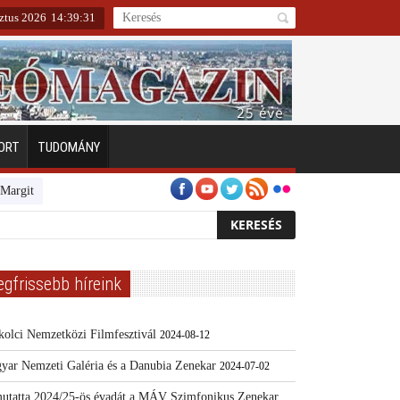
sztus 2026
14
:
39
:
32
ORT
TUDOMÁNY
zigeten
Emberarcú Egészségért díj pályázat 2024
Kertész/Kópiák
T
egfrissebb híreink
kolci Nemzetközi Filmfesztivál
2024-08-12
yar Nemzeti Galéria és a Danubia Zenekar
2024-07-02
utatta 2024/25-ös évadát a MÁV Szimfonikus Zenekar