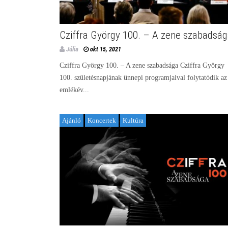
Cziffra György 100. – A zene szabadsá
Júlia
okt 15, 2021
Cziffra György 100. – A zene szabadsága Cziffra György
100. születésnapjának ünnepi programjaival folytatódik az
emlékév...
Ajánló
Koncertek
Kultúra