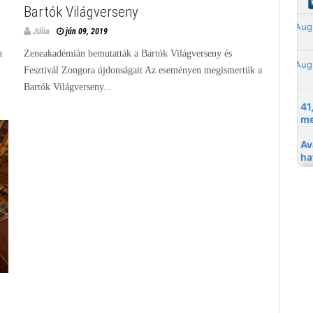
Bartók Világverseny
Júlia
jún 09, 2019
n
Zeneakadémián bemutatták a Bartók Világverseny és
Fesztivál Zongora újdonságait Az eseményen megismertük a
Bartók Világverseny...