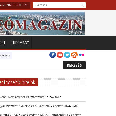
sztus 2026
02
:
01
:
22
ORT
TUDOMÁNY
zigeten
Emberarcú Egészségért díj pályázat 2024
Kertész/Kópiák
T
egfrissebb híreink
kolci Nemzetközi Filmfesztivál
2024-08-12
yar Nemzeti Galéria és a Danubia Zenekar
2024-07-02
utatta 2024/25-ös évadát a MÁV Szimfonikus Zenekar