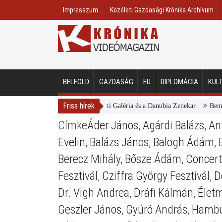
Impresszum
Közéleti Gazdasági Krónika Archívum
BELFÖLD
GAZDASÁG
EU
DIPLOMÁCIA
KUL
Friss hírek
Magyar Nemzeti Galéria és a Danubia Zenekar
Bemutatta 
Címke
Áder János
,
Agárdi Balázs
,
An
Evelin
,
Balázs János
,
Balogh Ádám
,
Berecz Mihály
,
Bősze Ádám
,
Concert
Fesztivál
,
Cziffra György Fesztivál
,
D
Dr. Vigh Andrea
,
Dráfi Kálmán
,
Életm
Geszler János
,
Gyúró András
,
Hambu