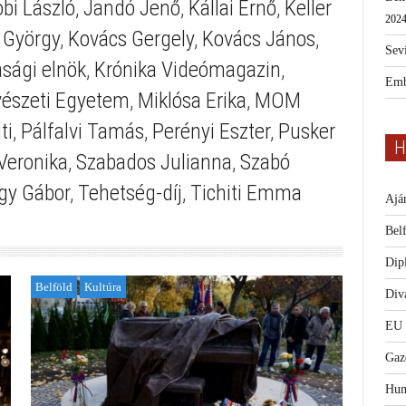
bi László
,
Jandó Jenő
,
Kállai Ernő
,
Keller
2024
 György
,
Kovács Gergely
,
Kovács János
,
Sevi
asági elnök
,
Krónika Videómagazin
,
Emb
vészeti Egyetem
,
Miklósa Erika
,
MOM
ti
,
Pálfalvi Tamás
,
Perényi Eszter
,
Pusker
H
Veronika
,
Szabados Julianna
,
Szabó
gy Gábor
,
Tehetség-díj
,
Tichiti Emma
Ajá
Bel
Dip
Belföld
Kultúra
Diva
EU
Gaz
Hum