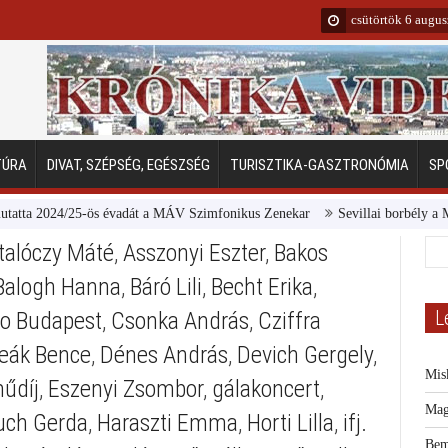
csütörtök 6 augu
TÚRA
DIVAT, SZÉPSÉG, EGÉSZSÉG
TURISZTIKA-GASZTRONÓMIA
SP
2024/25-ös évadát a MÁV Szimfonikus Zenekar
Sevillai borbély a Margits
talóczy Máté
,
Asszonyi Eszter
,
Bakos
Balogh Hanna
,
Báró Lili
,
Becht Erika
,
L
o Budapest
,
Csonka András
,
Cziffra
eák Bence
,
Dénes András
,
Devich Gergely
,
Mis
űdíj
,
Eszenyi Zsombor
,
gálakoncert
,
Mag
ch Gerda
,
Haraszti Emma
,
Horti Lilla
,
ifj.
Bem