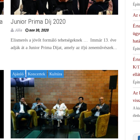
Épít
Az 
ga
Junior Prima Díj 2020
Érte
Júlia
nov 30, 2020
ügy
Elismerés a jövőt formáló tehetségeknek … Immár 13. éve
hat
adják át a Junior Prima Díjat, amely az ifjú zeneművészek...
Épít
Érte
K/1
Ajánló
Koncertek
Kultúra
ellá
Épít
Az I
viss
A ki
élet