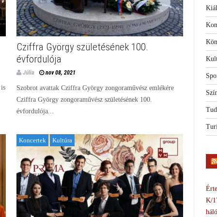
Kiál
Kon
Kön
Cziffra György születésének 100.
évfordulója
Kul
Júlia
nov 08, 2021
Spo
is
Szobrot avattak Cziffra György zongoraművész emlékére
Szí
Cziffra György zongoraművész születésének 100.
Tud
évfordulója...
Tur
Koncertek
Kultúra
Érte
K/1
háló