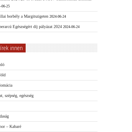
-06-25
llai borbély a Margitszigeten
2024-06-24
erarcú Egészségért díj pályázat 2024
2024-06-24
írek innen
nló
föld
lomácia
t, szépség, egészség
daság
or – Kabaré