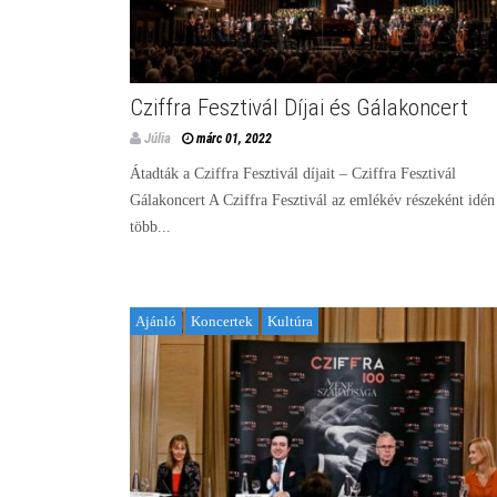
Cziffra Fesztivál Díjai és Gálakoncert
Júlia
márc 01, 2022
Átadták a Cziffra Fesztivál díjait – Cziffra Fesztivál
Gálakoncert A Cziffra Fesztivál az emlékév részeként idén 
több...
Ajánló
Koncertek
Kultúra