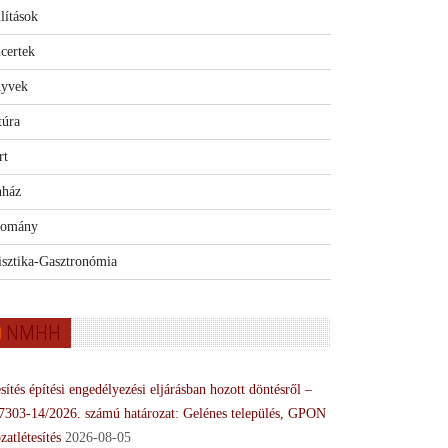
lítások
certek
yvek
túra
rt
nház
omány
isztika-Gasztronómia
NMHH
sítés építési engedélyezési eljárásban hozott döntésről –
7303-14/2026. számú határozat: Gelénes település, GPON
zatlétesítés
2026-08-05