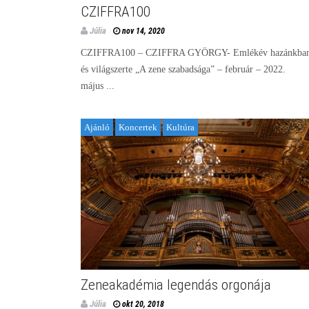
CZIFFRA100
Júlia
nov 14, 2020
CZIFFRA100 – CZIFFRA GYÖRGY- Emlékév hazánkba
és világszerte „A zene szabadsága” – február – 2022.
május ...
Ajánló
Koncertek
Kultúra
Zeneakadémia legendás orgonája
Júlia
okt 20, 2018