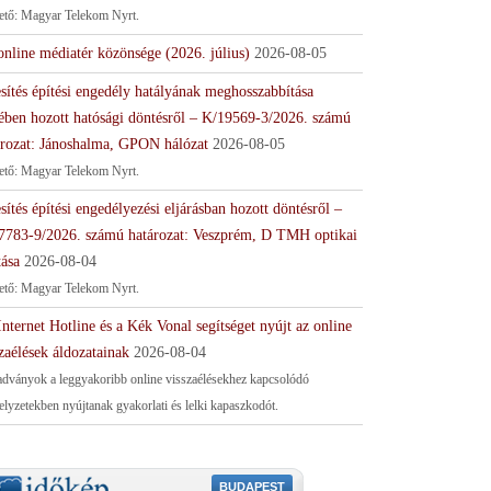
tető: Magyar Telekom Nyrt.
online médiatér közönsége (2026. július)
2026-08-05
sítés építési engedély hatályának meghosszabbítása
ében hozott hatósági döntésről – K/19569-3/2026. számú
ározat: Jánoshalma, GPON hálózat
2026-08-05
tető: Magyar Telekom Nyrt.
sítés építési engedélyezési eljárásban hozott döntésről –
7783-9/2026. számú határozat: Veszprém, D TMH optikai
tása
2026-08-04
tető: Magyar Telekom Nyrt.
nternet Hotline és a Kék Vonal segítséget nyújt az online
zaélések áldozatainak
2026-08-04
adványok a leggyakoribb online visszaélésekhez kapcsolódó
helyzetekben nyújtanak gyakorlati és lelki kapaszkodót.