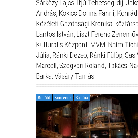
Sárközy Lajos
,
Ifjú Tehetség-díj
,
Jako
András
,
Kokics Dorina Fanni
,
Konrád
Közéleti Gazdasági Krónika
,
köztárs
Lantos István
,
Liszt Ferenc Zenemű
Kulturális Központ
,
MVM
,
Naim Tichi
Júlia
,
Ránki Dezső
,
Ránki Fülöp
,
Sas 
Marcell
,
Szegvári Roland
,
Takács-Na
Barka
,
Vásáry Tamás
Belföld
Koncertek
Kultúra