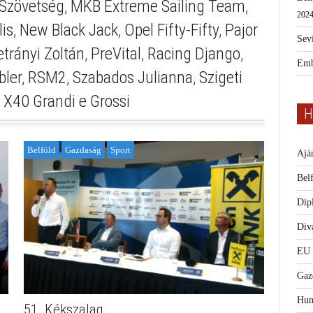
 Szövetség
,
MKB Extreme Sailing Team
,
2024
is
,
New Black Jack
,
Opel Fifty-Fifty
,
Pajor
Sevi
etrányi Zoltán
,
PreVital
,
Racing Django
,
Emb
bler
,
RSM2
,
Szabados Julianna
,
Szigeti
,
X40 Grandi e Grossi
H
Belföld
Gazdaság
Sport
Ajá
Bel
Dip
Diva
EU
Gaz
Hum
51. Kékszalag