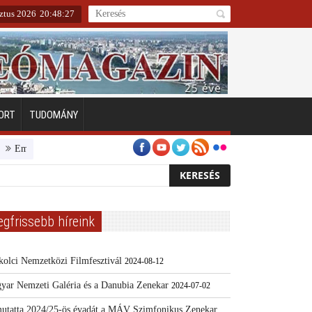
ztus 2026
20
:
48
:
28
ORT
TUDOMÁNY
berarcú Egészségért díj pályázat 2024
Kertész/Kópiák
Továbbképzést 
egfrissebb híreink
kolci Nemzetközi Filmfesztivál
2024-08-12
yar Nemzeti Galéria és a Danubia Zenekar
2024-07-02
utatta 2024/25-ös évadát a MÁV Szimfonikus Zenekar