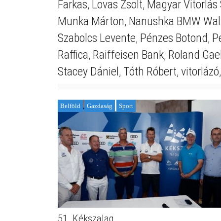
Farkas
,
Lovas Zsolt
,
Magyar Vitorlás
Munka Márton
,
Nanushka BMW Wall
Szabolcs Levente
,
Pénzes Botond
,
P
Raffica
,
Raiffeisen Bank
,
Roland Gae
Stacey Dániel
,
Tóth Róbert
,
vitorlázó
Belföld
Gazdaság
Sport
51. Kékszalag