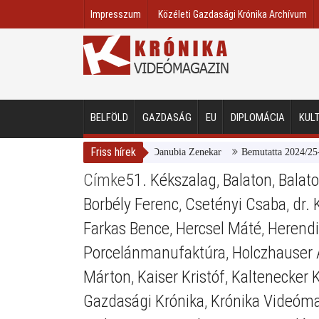
Impresszum
Közéleti Gazdasági Krónika Archívum
BELFÖLD
GAZDASÁG
EU
DIPLOMÁCIA
KUL
Friss hírek
Magyar Nemzeti Galéria és a Danubia Zenekar
Bemutatta 2024/25-ös é
Címke
51. Kékszalag
,
Balaton
,
Balat
Borbély Ferenc
,
Csetényi Csaba
,
dr. 
Farkas Bence
,
Hercsel Máté
,
Herendi
Porcelánmanufaktúra
,
Holczhauser 
Márton
,
Kaiser Kristóf
,
Kaltenecker K
Gazdasági Krónika
,
Krónika Videóm