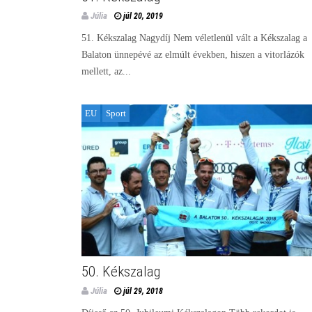
Júlia
júl 20, 2019
51. Kékszalag Nagydíj Nem véletlenül vált a Kékszalag a
Balaton ünnepévé az elmúlt években, hiszen a vitorlázók
mellett, az...
EU
Sport
50. Kékszalag
Júlia
júl 29, 2018