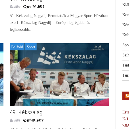
Kiál
Júlia
jún 14, 2019
Kon
51. Kékszalag Nagydíj Bemutatták a Magyar Sport Házában
az 51. Kékszalag Nagydíj – Európa legrégebbi és
Kön
leghosszabb...
Kul
Spo
Belföld
Sport
Szí
Tud
Tur
49. Kékszalag
Érte
K/1
Júlia
júl 09, 2017
háló