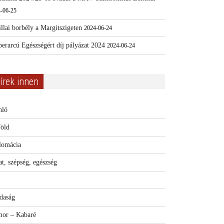
-06-25
llai borbély a Margitszigeten
2024-06-24
erarcú Egészségért díj pályázat 2024
2024-06-24
írek innen
nló
föld
lomácia
t, szépség, egészség
daság
or – Kabaré