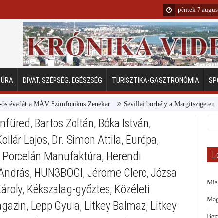
péntek 7 augus
TÚRA
DIVAT, SZÉPSÉG, EGÉSZSÉG
TURISZTIKA-GASZTRONÓMIA
SP
vadát a MÁV Szimfonikus Zenekar
Sevillai borbély a Margitszigeten
Em
onfüred
,
Bartos Zoltán
,
Bóka István
,
Kollár Lajos
,
Dr. Simon Attila
,
Európa
,
L
 Porcelán Manufaktúra
,
Herendi
András
,
HUN3BOGI
,
Jérome Clerc
,
Józsa
Mis
ároly
,
Kékszalag-győztes
,
Közéleti
Mag
agazin
,
Lepp Gyula
,
Litkey Balmaz
,
Litkey
Bem