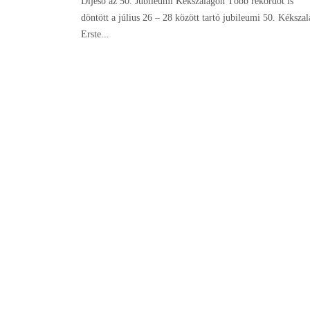
Díjeső az 50. Jubileumi Kékszalagon Több rekordot is
döntött a július 26 – 28 között tartó jubileumi 50. Kékszal
Erste...