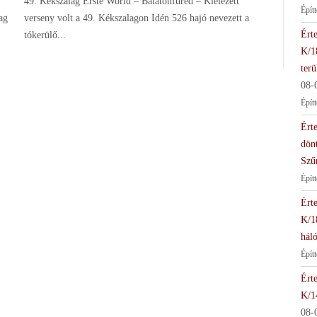
49. Kékszalag Erste World – Balatonfüred – Kiélezett
Épít
ag
verseny volt a 49. Kékszalagon Idén 526 hajó nevezett a
Érte
tókerülő...
K/1
terü
08-
Épít
Érte
dön
Szű
Épít
Érte
K/1
háló
Épít
Érte
K/1
08-