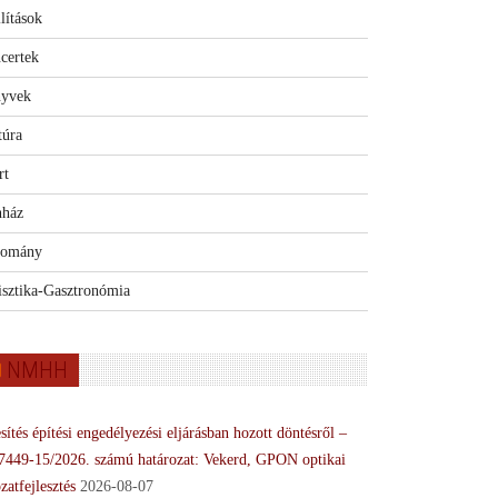
lítások
certek
yvek
túra
rt
nház
omány
isztika-Gasztronómia
NMHH
sítés építési engedélyezési eljárásban hozott döntésről –
7449-15/2026. számú határozat: Vekerd, GPON optikai
zatfejlesztés
2026-08-07