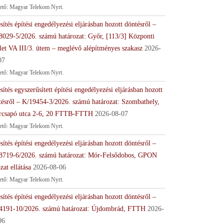
tető: Magyar Telekom Nyrt.
sítés építési engedélyezési eljárásban hozott döntésről –
8029-5/2026. számú határozat: Győr, [113/3] Központi
let VA III/3. ütem – meglévő alépítményes szakasz
2026-
07
tető: Magyar Telekom Nyrt.
sítés egyszerűsített építési engedélyezési eljárásban hozott
tésről – K/19454-3/2026. számú határozat: Szombathely,
rcsapó utca 2-6, 20 FTTB-FTTH
2026-08-07
tető: Magyar Telekom Nyrt.
sítés építési engedélyezési eljárásban hozott döntésről –
8719-6/2026. számú határozat: Mór-Felsődobos, GPON
zat ellátása
2026-08-06
tető: Magyar Telekom Nyrt.
sítés építési engedélyezési eljárásban hozott döntésről –
4191-10/2026. számú határozat: Újdombrád, FTTH
2026-
06