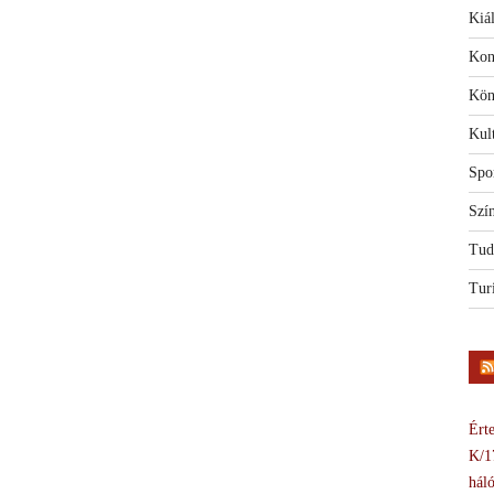
Kiál
Kon
Kön
Kul
Spo
Szí
Tud
Tur
Érte
K/1
háló