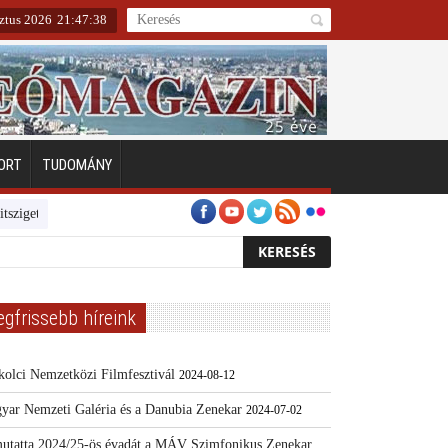
ztus 2026
21
:
47
:
38
ORT
TUDOMÁNY
eten
Emberarcú Egészségért díj pályázat 2024
Kertész/Kópiák
Tov
egfrissebb híreink
kolci Nemzetközi Filmfesztivál
2024-08-12
yar Nemzeti Galéria és a Danubia Zenekar
2024-07-02
utatta 2024/25-ös évadát a MÁV Szimfonikus Zenekar