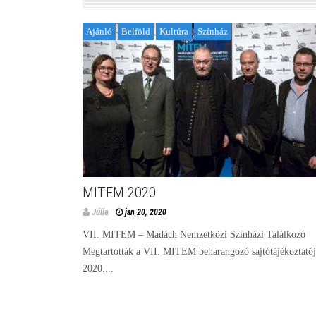
Ajánló
Belföld
Kultúra
Színház
MITEM 2020
Júlia
jan 20, 2020
VII. MITEM – Madách Nemzetközi Színházi Találkozó
Megtartották a VII. MITEM beharangozó sajtótájékoztatój
2020....