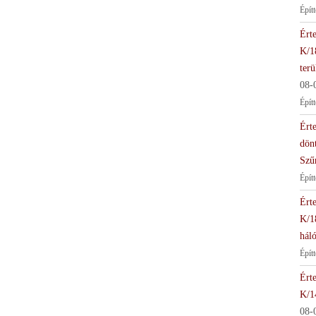
Épít
Érte
K/1
terü
08-
Épít
Érte
dön
Szű
Épít
Érte
K/1
háló
Épít
Érte
K/1
08-