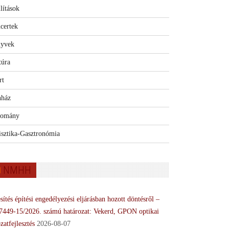
lítások
certek
yvek
túra
rt
nház
omány
isztika-Gasztronómia
NMHH
sítés építési engedélyezési eljárásban hozott döntésről –
7449-15/2026. számú határozat: Vekerd, GPON optikai
zatfejlesztés
2026-08-07