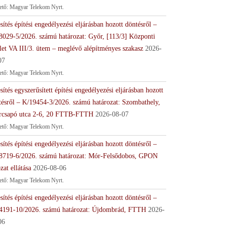
tető: Magyar Telekom Nyrt.
sítés építési engedélyezési eljárásban hozott döntésről –
8029-5/2026. számú határozat: Győr, [113/3] Központi
let VA III/3. ütem – meglévő alépítményes szakasz
2026-
07
tető: Magyar Telekom Nyrt.
sítés egyszerűsített építési engedélyezési eljárásban hozott
tésről – K/19454-3/2026. számú határozat: Szombathely,
rcsapó utca 2-6, 20 FTTB-FTTH
2026-08-07
tető: Magyar Telekom Nyrt.
sítés építési engedélyezési eljárásban hozott döntésről –
8719-6/2026. számú határozat: Mór-Felsődobos, GPON
zat ellátása
2026-08-06
tető: Magyar Telekom Nyrt.
sítés építési engedélyezési eljárásban hozott döntésről –
4191-10/2026. számú határozat: Újdombrád, FTTH
2026-
06