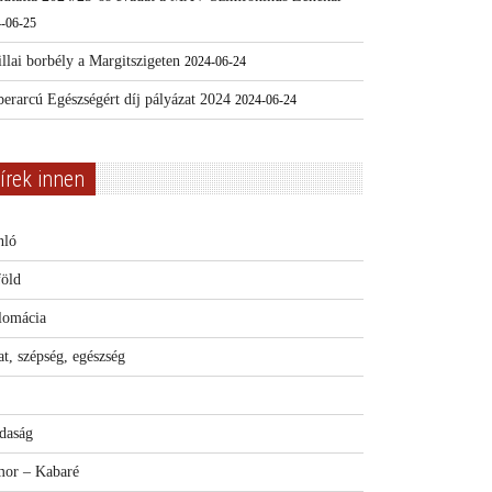
-06-25
llai borbély a Margitszigeten
2024-06-24
erarcú Egészségért díj pályázat 2024
2024-06-24
írek innen
nló
föld
lomácia
t, szépség, egészség
daság
or – Kabaré