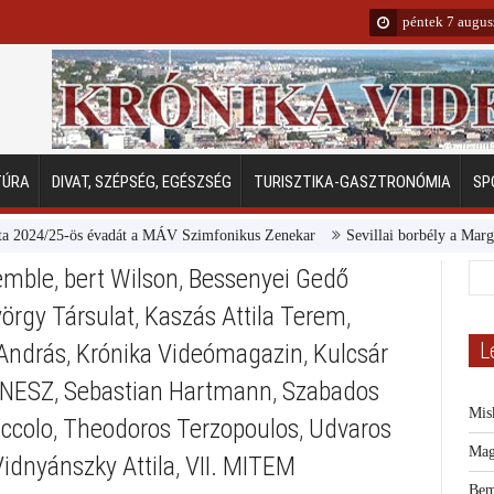
péntek 7 augus
TÚRA
DIVAT, SZÉPSÉG, EGÉSZSÉG
TURISZTIKA-GASZTRONÓMIA
SP
24/25-ös évadát a MÁV Szimfonikus Zenekar
Sevillai borbély a Margitszig
semble
,
bert Wilson
,
Bessenyei Gedő
örgy Társulat
,
Kaszás Attila Terem
,
L
András
,
Krónika Videómagazin
,
Kulcsár
NESZ
,
Sebastian Hartmann
,
Szabados
Mis
iccolo
,
Theodoros Terzopoulos
,
Udvaros
Mag
Vidnyánszky Attila
,
VII. MITEM
Bem