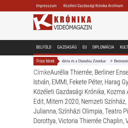
Impresszum
Közéleti Gazdasági Krónika Archívum
BELFÖLD
GAZDASÁG
EU
DIPLOMÁCIA
KUL
Friss hírek
Magyar Nemzeti Galéria és a Danubia Zenekar
Bemutatta 20
Címke
Aurélia Thierrée
,
Berliner En
István
,
EMMI
,
Fekete Péter
,
Harag Gy
Közéleti Gazdasági Krónika
,
Kozma 
Edit
,
Mitem 2020
,
Nemzeti Színház
,
Julianna
,
Színházi Olimpia
,
Teatro P
Dorottya
,
Victoria Thierrée Chaplin
,