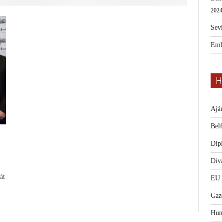
2024
Sevi
Emb
H
Ajá
Bel
Dip
Diva
át
EU
Gaz
Hum