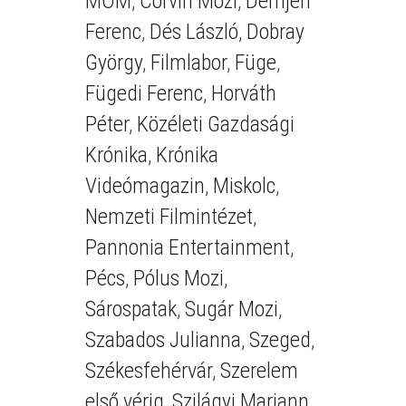
MOM
,
Corvin Mozi
,
Demjén
Ferenc
,
Dés László
,
Dobray
György
,
Filmlabor
,
Füge
,
Fügedi Ferenc
,
Horváth
Péter
,
Közéleti Gazdasági
Krónika
,
Krónika
Videómagazin
,
Miskolc
,
Nemzeti Filmintézet
,
Pannonia Entertainment
,
Pécs
,
Pólus Mozi
,
Sárospatak
,
Sugár Mozi
,
Szabados Julianna
,
Szeged
,
Székesfehérvár
,
Szerelem
első vérig
,
Szilágyi Mariann
,