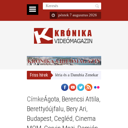
péntek 7 augusztus 2026
Friss hírek
Magyar Nemzeti Galéria és a Danubia Zenekar
Bemutatta 2024/
Címke
Ágota
,
Berencsi Attila
,
Berettyóújfalu
,
Bery Ari
,
Budapest
,
Cegléd
,
Cinema