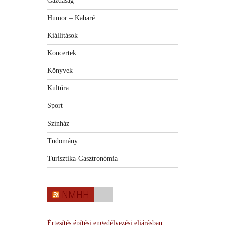
Gazdaság
Humor – Kabaré
Kiállítások
Koncertek
Könyvek
Kultúra
Sport
Színház
Tudomány
Turisztika-Gasztronómia
NMHH
Értesítés építési engedélyezési eljárásban