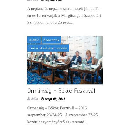
A néptánc és népzene szerelmeseit június 11-
én és 12-én várják a Margitszigeti Szabadtéri
Színpadon, ahol a 25 éves...
Ajánló
Koncertek
Turisztika-Gasztronómia
Ormánság – Bőköz Fesztivál
Júlia
szept 08, 2016
Ormánság – Bőköz Fesztivál – 2016.
szeptember 23-24-25. A szeptember 23-25.
között hagyományőrző és -teremtő...