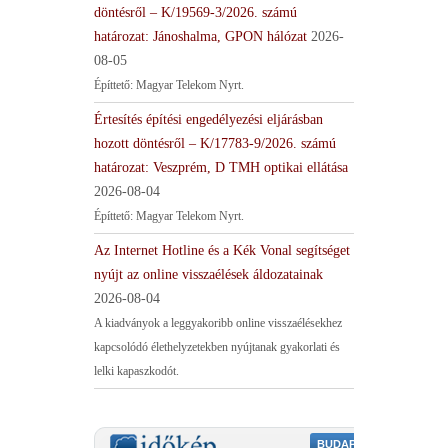
döntésről – K/19569-3/2026. számú
határozat: Jánoshalma, GPON hálózat
2026-
08-05
Építtető: Magyar Telekom Nyrt.
Értesítés építési engedélyezési eljárásban
hozott döntésről – K/17783-9/2026. számú
határozat: Veszprém, D TMH optikai ellátása
2026-08-04
Építtető: Magyar Telekom Nyrt.
Az Internet Hotline és a Kék Vonal segítséget
nyújt az online visszaélések áldozatainak
2026-08-04
A kiadványok a leggyakoribb online visszaélésekhez
kapcsolódó élethelyzetekben nyújtanak gyakorlati és
lelki kapaszkodót.