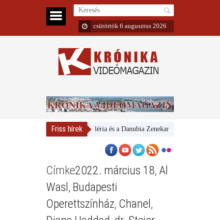
csütörtök 6 augusztus 2026
Friss hírek
Magyar Nemzeti Galéria és a Danubia Zenekar
Bemutatta 2024/
Címke
2022. március 18
,
Al
Wasl
,
Budapesti
Operettszínház
,
Chanel
,