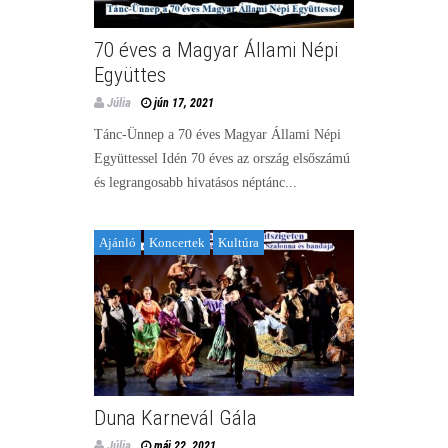
70 éves a Magyar Állami Népi
Együttes
Júlia
jún 17, 2021
Tánc-Ünnep a 70 éves Magyar Állami Népi
Együttessel Idén 70 éves az ország elsőszámú
és legrangosabb hivatásos néptánc...
Ajánló
Koncertek
Kultúra
Duna Karnevál Gála
Júlia
máj 22, 2021