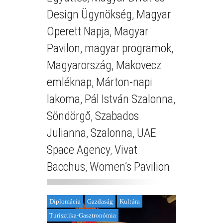
Design Ügynökség
,
Magyar
Operett Napja
,
Magyar
Pavilon
,
magyar programok
,
Magyarország
,
Makovecz
emléknap
,
Márton-napi
lakoma
,
Pál István Szalonna
,
Söndörgő
,
Szabados
Julianna
,
Szalonna
,
UAE
Space Agency
,
Vivat
Bacchus
,
Women’s Pavilion
Diplomácia
Gazdaság
Kultúra
Turisztika-Gasztronómia