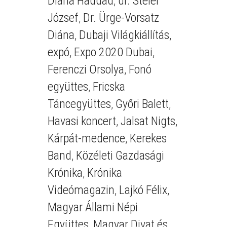
Diana Haddad
,
dr. Steier
József
,
Dr. Ürge-Vorsatz
Diána
,
Dubaji Világkiállítás
,
expó
,
Expo 2020 Dubai
,
Ferenczi Orsolya
,
Fonó
együttes
,
Fricska
Táncegyüttes
,
Győri Balett
,
Havasi koncert
,
Jalsat Nigts
,
Kárpát-medence
,
Kerekes
Band
,
Közéleti Gazdasági
Krónika
,
Krónika
Videómagazin
,
Lajkó Félix
,
Magyar Állami Népi
Együttes
,
Magyar Divat és