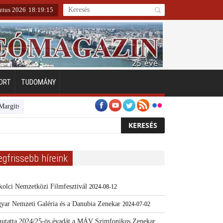
ztus 2026
18
:
19
:
16
ORT
TUDOMÁNY
szigeten
Emberarcú Egészségért díj pályázat 2024
Kertész/Kópiák
egfrissebb híreink
kolci Nemzetközi Filmfesztivál
2024-08-12
yar Nemzeti Galéria és a Danubia Zenekar
2024-07-02
utatta 2024/25-ös évadát a MÁV Szimfonikus Zenekar