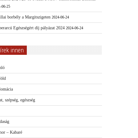
-06-25
llai borbély a Margitszigeten
2024-06-24
erarcú Egészségért díj pályázat 2024
2024-06-24
írek innen
nló
föld
lomácia
t, szépség, egészség
daság
or – Kabaré