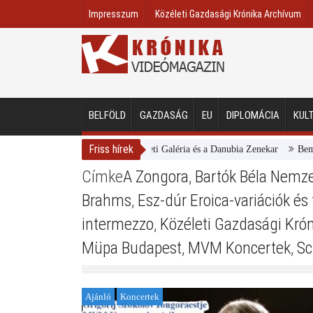
Impresszum
Közéleti Gazdasági Krónika Archívum
BELFÖLD
GAZDASÁG
EU
DIPLOMÁCIA
KUL
Friss hírek
Magyar Nemzeti Galéria és a Danubia Zenekar
Bemutatta
Címke
A Zongora
,
Bartók Béla Nemz
Brahms
,
Esz-dúr Eroica-variációk és
intermezzo
,
Közéleti Gazdasági Kró
Müpa Budapest
,
MVM Koncertek
,
S
Ajánló
Koncertek