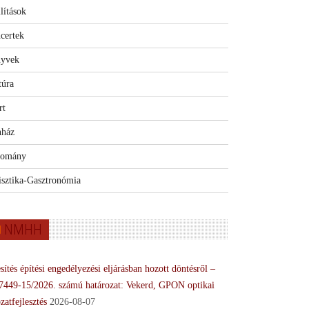
lítások
certek
yvek
túra
rt
nház
omány
isztika-Gasztronómia
NMHH
sítés építési engedélyezési eljárásban hozott döntésről –
7449-15/2026. számú határozat: Vekerd, GPON optikai
zatfejlesztés
2026-08-07