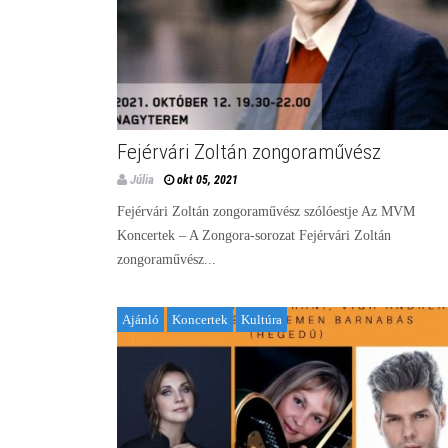
Fejérvári Zoltán zongoraművész
Júlia
okt 05, 2021
Fejérvári Zoltán zongoraművész szólóestje Az MVM
Koncertek – A Zongora-sorozat Fejérvári Zoltán
zongoraművész...
Ajánló
Koncertek
Kultúra