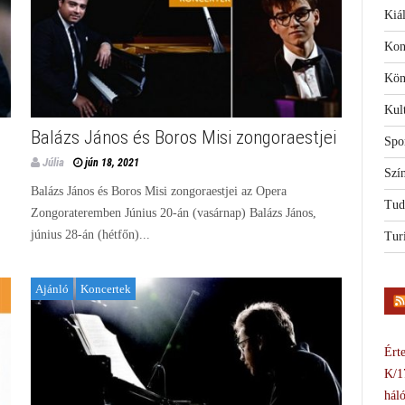
Kiál
Kon
Kön
Kul
Balázs János és Boros Misi zongoraestjei
Spo
Júlia
jún 18, 2021
Szí
Balázs János és Boros Misi zongoraestjei az Opera
Tud
Zongorateremben Június 20-án (vasárnap) Balázs János,
június 28-án (hétfőn)...
Tur
Ajánló
Koncertek
Érte
K/1
háló