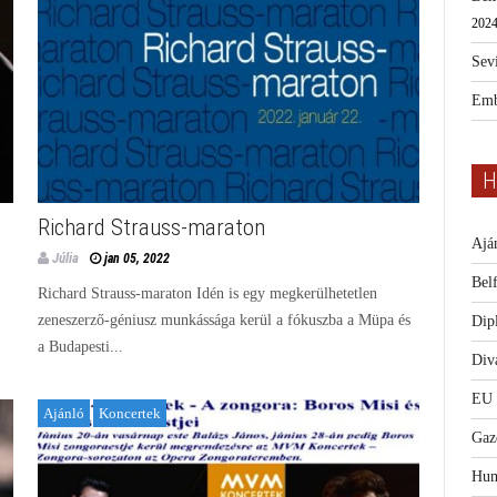
2024
Sevi
Emb
H
Richard Strauss-maraton
Ajá
Júlia
jan 05, 2022
Bel
Richard Strauss-maraton Idén is egy megkerülhetetlen
zeneszerző-géniusz munkássága kerül a fókuszba a Müpa és
Dip
a Budapesti...
Diva
EU
Ajánló
Koncertek
Gaz
Hum