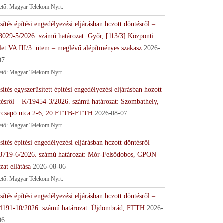
tető: Magyar Telekom Nyrt.
sítés építési engedélyezési eljárásban hozott döntésről –
8029-5/2026. számú határozat: Győr, [113/3] Központi
let VA III/3. ütem – meglévő alépítményes szakasz
2026-
07
tető: Magyar Telekom Nyrt.
sítés egyszerűsített építési engedélyezési eljárásban hozott
tésről – K/19454-3/2026. számú határozat: Szombathely,
rcsapó utca 2-6, 20 FTTB-FTTH
2026-08-07
tető: Magyar Telekom Nyrt.
sítés építési engedélyezési eljárásban hozott döntésről –
8719-6/2026. számú határozat: Mór-Felsődobos, GPON
zat ellátása
2026-08-06
tető: Magyar Telekom Nyrt.
sítés építési engedélyezési eljárásban hozott döntésről –
4191-10/2026. számú határozat: Újdombrád, FTTH
2026-
06