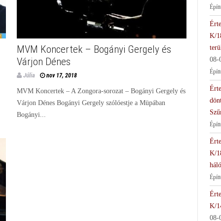
Épít
Érte
K/1
MVM Koncertek – Bogányi Gergely és
terü
Várjon Dénes
08-
Épít
Júlia
nov 17, 2018
Érte
MVM Koncertek – A Zongora-sorozat – Bogányi Gergely és
dön
Várjon Dénes Bogányi Gergely szólóestje a Müpában
Szű
Bogányi...
Épít
Érte
K/1
háló
Épít
Érte
K/1
08-