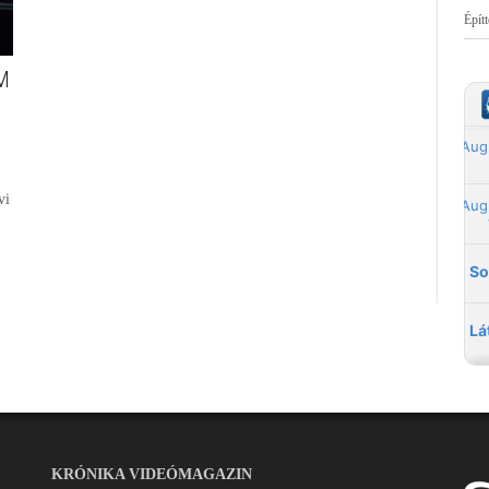
Épít
M
vi
KRÓNIKA VIDEÓMAGAZIN