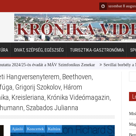
szombat 8 augus
TÚRA
DIVAT, SZÉPSÉG, EGÉSZSÉG
TURISZTIKA-GASZTRONÓMIA
SP
 2024/25-ös évadát a MÁV Szimfonikus Zenekar
Sevillai borbély a Margit
eti Hangversenyterem
,
Beethoven
,
 fúga
,
Grigorij Szokolov
,
Három
L
nika
,
Kreisleriana
,
Krónika Videómagazin
,
chumann
,
Szabados Julianna
Mis
Mag
Ajánló
Koncertek
Kultúra
Bem