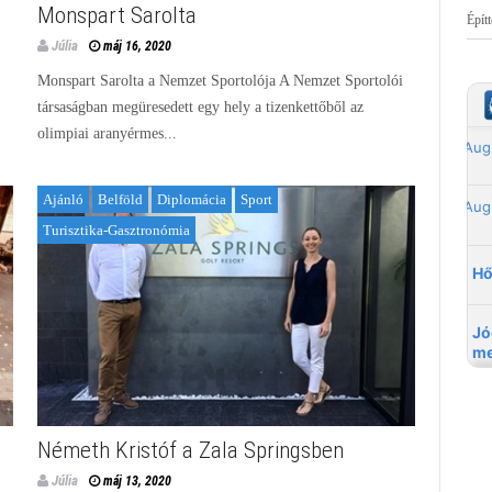
Monspart Sarolta
Épít
Júlia
máj 16, 2020
Monspart Sarolta a Nemzet Sportolója A Nemzet Sportolói
társaságban megüresedett egy hely a tizenkettőből az
olimpiai aranyérmes...
Ajánló
Belföld
Diplomácia
Sport
Turisztika-Gasztronómia
Németh Kristóf a Zala Springsben
Júlia
máj 13, 2020