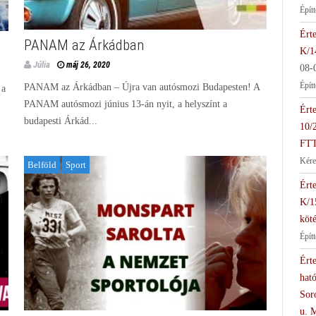
Épít
Érte
PANAM az Árkádban
K/1
Júlia
máj 26, 2020
08-
Épít
PANAM az Árkádban – Újra van autósmozi Budapesten! A
 a
PANAM autósmozi június 13-án nyit, a helyszínt a
Érte
budapesti Árkád...
10/
FTT
Kére
Belföld
Sport
Érte
K/1
köté
Épít
Érte
hat
Soro
u. 