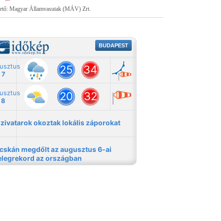
tető: Magyar Államvasutak (MÁV) Zrt.