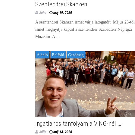
Szentendrei Skanzen
Júlia
máj 19, 2020
A szentendrei Skanzen ismét várja látogatóit Május 23-tól
ismét megnyitja kapuit a szentendrei Szabadtéri Néprajzi
Múzeum. A ...
Ajánló
Belföld
Gazdaság
Ingatlanos tanfolyam a VING-nél …
Júlia
máj 14, 2020