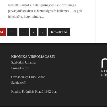
Németh Kristóf a Zala Springsben Golfozni még a
járványidőszakban is biztonságos és kellemes … A golf
jellemzője, hogy mindig...
34
35
36
›
»
Következő
KRÓNIKA VIDEÓMAGAZIN
Szabados Julianna
Főszerkesztő
Ormándlaky Ernő Gábor
Szerkesztő
Kiadja: Krónikás Kiadó 1992 óta.