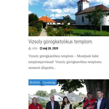
Vizsoly görögkatolikus templom
Júlia
máj 28, 2020
Vizsoly görögkatolikus templom – Mondjunk hálát
templomjavítással! Vizsoly görögkatolikus temploma
szomorú állapotba...
Belföld
Gazdaság