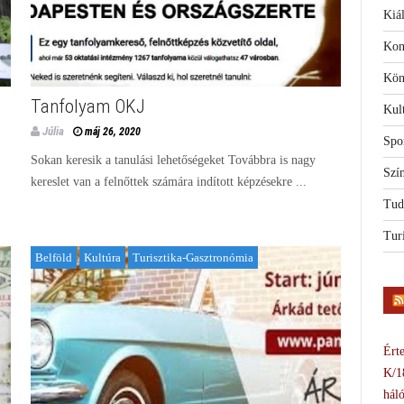
Kiál
Kon
Kön
Tanfolyam OKJ
Kul
Júlia
máj 26, 2020
Spo
Sokan keresik a tanulási lehetőségeket Továbbra is nagy
Szí
kereslet van a felnőttek számára indított képzésekre ...
Tud
Tur
Belföld
Kultúra
Turisztika-Gasztronómia
Érte
K/1
háló