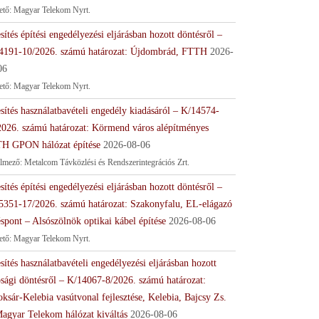
tető: Magyar Telekom Nyrt.
sítés építési engedélyezési eljárásban hozott döntésről –
4191-10/2026. számú határozat: Újdombrád, FTTH
2026-
06
tető: Magyar Telekom Nyrt.
sítés használatbavételi engedély kiadásáról – K/14574-
2026. számú határozat: Körmend város alépítményes
H GPON hálózat építése
2026-08-06
lmező: Metalcom Távközlési és Rendszerintegrációs Zrt.
sítés építési engedélyezési eljárásban hozott döntésről –
5351-17/2026. számú határozat: Szakonyfalu, EL-elágazó
spont – Alsószölnök optikai kábel építése
2026-08-06
tető: Magyar Telekom Nyrt.
sítés használatbavételi engedélyezési eljárásban hozott
ósági döntésről – K/14067-8/2026. számú határozat:
ksár-Kelebia vasútvonal fejlesztése, Kelebia, Bajcsy Zs.
Magyar Telekom hálózat kiváltás
2026-08-06