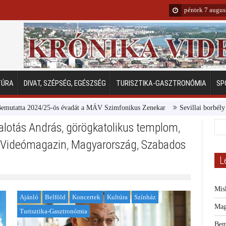
péntek 7 augus
TÚRA
DIVAT, SZÉPSÉG, EGÉSZSÉG
TURISZTIKA-GASZTRONÓMIA
SP
a 2024/25-ös évadát a MÁV Szimfonikus Zenekar
Sevillai borbély a Margi
Palotás András
,
görögkatolikus templom
,
 Videómagazin
,
Magyarország
,
Szabados
L
Mis
Ajánló
Belföld
Koncertek
Kultúra
Színház
Mag
Turisztika-Gasztronómia
Bem