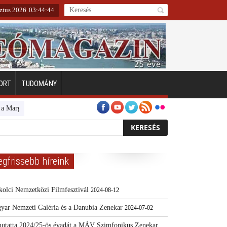
ztus 2026
03
:
44
:
45
ORT
TUDOMÁNY
tszigeten
Emberarcú Egészségért díj pályázat 2024
Kertész/Kópiák
egfrissebb híreink
kolci Nemzetközi Filmfesztivál
2024-08-12
yar Nemzeti Galéria és a Danubia Zenekar
2024-07-02
utatta 2024/25-ös évadát a MÁV Szimfonikus Zenekar