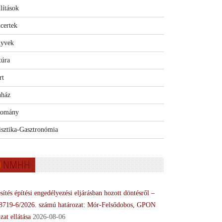
lítások
certek
yvek
túra
rt
nház
omány
isztika-Gasztronómia
NMHH
sítés építési engedélyezési eljárásban hozott döntésről –
8719-6/2026. számú határozat: Mór-Felsődobos, GPON
zat ellátása
2026-08-06