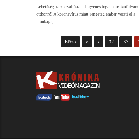
Lehetőség karrierváltásra – Ingyenes ingatlanos tanfolyam
otthonról A koronavírus miatt rengeteg ember veszti el a
munkáját,...
Előző
«
‹
32
33