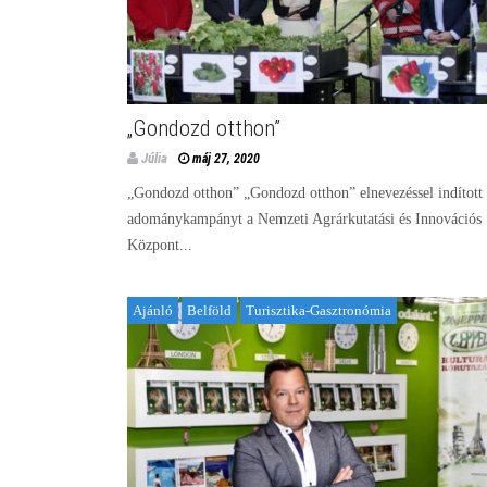
„Gondozd otthon”
Júlia
máj 27, 2020
„Gondozd otthon” „Gondozd otthon” elnevezéssel indított
adománykampányt a Nemzeti Agrárkutatási és Innovációs
Központ...
Ajánló
Belföld
Turisztika-Gasztronómia