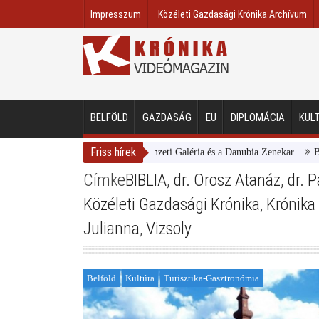
Impresszum
Közéleti Gazdasági Krónika Archívum
BELFÖLD
GAZDASÁG
EU
DIPLOMÁCIA
KUL
Friss hírek
Magyar Nemzeti Galéria és a Danubia Zenekar
Bemutatt
Címke
BIBLIA
,
dr. Orosz Atanáz
,
dr. 
Közéleti Gazdasági Krónika
,
Krónika
Julianna
,
Vizsoly
Belföld
Kultúra
Turisztika-Gasztronómia