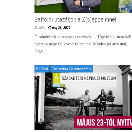
Belföldi utazások a Z(s)eppelinnel
Júlia
máj 26, 2020
Újraindulnak a csoportos utazások … Úgy tűnik, nem kell
nyarat a négy fal között töltenünk. Minden jel arra utal,
hogy...
Belföld
Turisztika-Gasztronómia