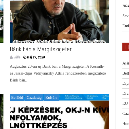
2024
Sevi
Emb
H
Bánk bán a Margitszigeten
Júlia
máj 27, 2020
Ajá
Augusztus 20-án új Bánk bán a Margitszigeten A Kossuth-
Bel
és Jászai-díjas Vidnyánszky Attila rendezésében megszülető
Bánk bán...
Dip
Diva
Belföld
Gazdaság
Kultúra
EU
Gaz
Hum