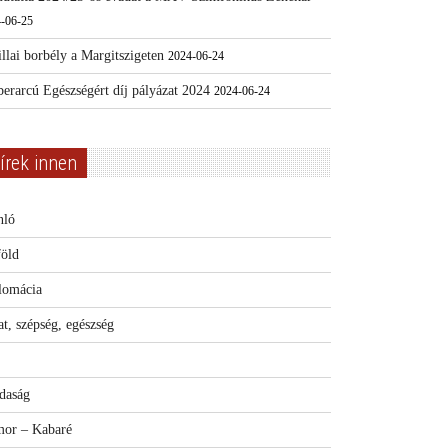
-06-25
llai borbély a Margitszigeten
2024-06-24
erarcú Egészségért díj pályázat 2024
2024-06-24
írek innen
nló
föld
lomácia
t, szépség, egészség
daság
or – Kabaré