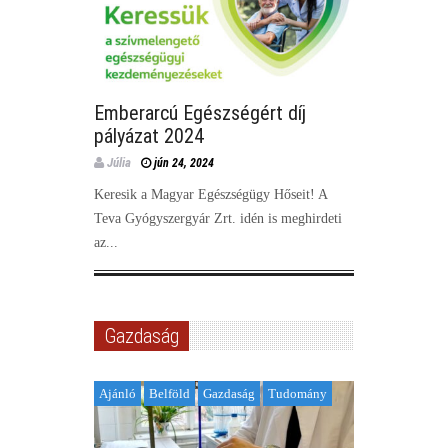
Emberarcú Egészségért díj
Továbbké
pályázat 2024
MATE
Júlia
Júlia
jún 24, 2024
jú
Keresik a Magyar Egészségügy Hőseit! A
Gyümölcs- é
Teva Gyógyszergyár Zrt. idén is meghirdeti
és szaktanác
az...
Gazdaság
Ajánló
Belföld
Gazdaság
Tudomány