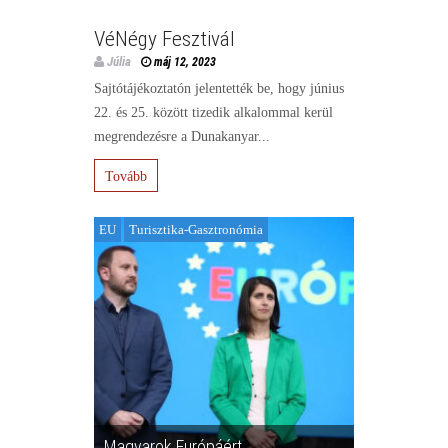
VéNégy Fesztivál
Júlia
máj 12, 2023
Sajtótájékoztatón jelentették be, hogy június
22. és 25. között tizedik alkalommal kerül
megrendezésre a Dunakanyar...
Tovább
EU
Turisztika-Gasztronómia
Magyarok Európáért