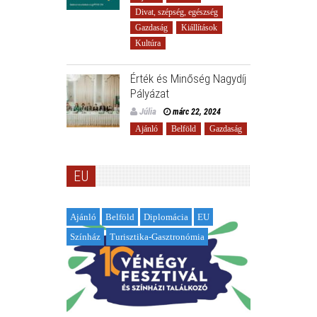
Divat, szépség, egészség
Gazdaság
Kiállítások
Kultúra
Érték és Minőség Nagydíj
Pályázat
Júlia
márc 22, 2024
Ajánló
Belföld
Gazdaság
EU
Ajánló
Belföld
Diplomácia
EU
Színház
Turisztika-Gasztronómia