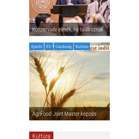
Konzervatív elmék, ha találkoznak
Ajánló
EU
Gazdaság
Kultúra
AgriFood Joint Master képzés
Kultúra