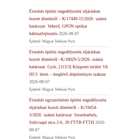
Értesítés építési engedélyezési eljárásban
hozott döntésről – K/17449-15/2026. számú
határozat: Vekerd, GPON optikai
hálózatfejlesztés
2026-08-07
Építtető: Magyar Telekom Nyrt.
Értesítés építési engedélyezési eljárásban
hozott döntésről –K/18029-5/2026. számú
határozat: Győr, [113/3] Központi terület VA
III/3. ütem – meglévő alépítményes szakasz
2026-08-07
Építtető: Magyar Telekom Nyrt.
Értesítés egyszerűsített építési engedélyezési
eljárásban hozott döntésről – K/19454-
3/2026. számú határozat: Szombathely,
Szűrcsapó utca 2-6, 20 FTTB-FTTH
2026-
08-07
Építtető: Magyar Telekom Nyrt.