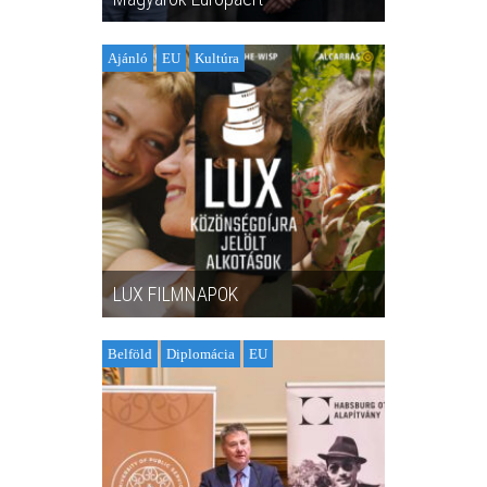
Ajánló
EU
Kultúra
LUX FILMNAPOK
Belföld
Diplomácia
EU