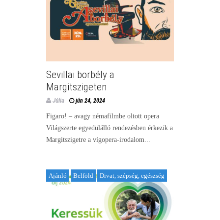
Sevillai borbély a
Margitszigeten
Júlia
jún 24, 2024
Figaro! – avagy némafilmbe oltott opera
Világszerte egyedülálló rendezésben érkezik a
Margitszigetre a vígopera-irodalom...
Ajánló
Belföld
Divat, szépség, egészség