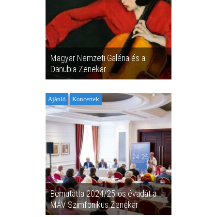
Magyar Nemzeti Galéria és a
Danubia Zenekar
Ajánló
Koncertek
Bemutatta 2024/25-ös évadát a
MÁV Szimfonikus Zenekar