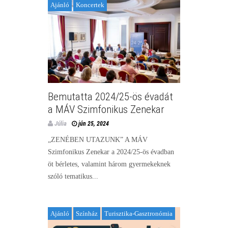
Ajánló
Koncertek
Bemutatta 2024/25-ös évadát
a MÁV Szimfonikus Zenekar
Júlia
jún 25, 2024
„ZENÉBEN UTAZUNK” A MÁV
Szimfonikus Zenekar a 2024/25-ös évadban
öt bérletes, valamint három gyermekeknek
szóló tematikus...
Ajánló
Színház
Turisztika-Gasztronómia