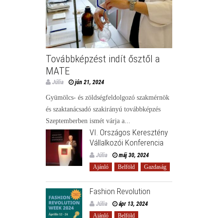
Továbbképzést indít ősztől a
MATE
Júlia
jún 21, 2024
Gyümölcs- és zöldségfeldolgozó szakmérnök
és szaktanácsadó szakirányú továbbképzés
Szeptemberben ismét várja a...
VI. Országos Keresztény
Vállalkozói Konferencia
Júlia
máj 30, 2024
Ajánló
Belföld
Gazdaság
Fashion Revolution
Júlia
ápr 13, 2024
Ajánló
Belföld