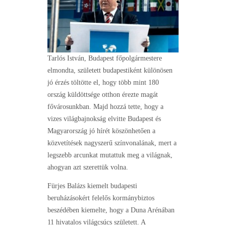
Tarlós István, Budapest főpolgármestere
elmondta, született budapestiként különösen
jó érzés töltötte el, hogy több mint 180
ország küldöttsége otthon érezte magát
fővárosunkban. Majd hozzá tette, hogy a
vizes világbajnokság elvitte Budapest és
Magyarország jó hírét köszönhetően a
közvetítések nagyszerű színvonalának, mert a
legszebb arcunkat mutattuk meg a világnak,
ahogyan azt szerettük volna.
Fürjes Balázs kiemelt budapesti
beruházásokért felelős kormánybiztos
beszédében kiemelte, hogy a Duna Arénában
11 hivatalos világcsúcs született. A