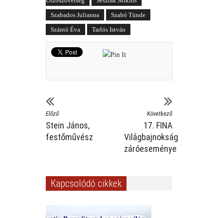
Úszószövetség
Seszták Miklós
Szabados Julianna
Szabó Tünde
Szántó Éva
Tarlós István
Előző
Következő
Stein János,
17. FINA
festőművész
Világbajnokság
záróeseménye
Kapcsolódó cikkek