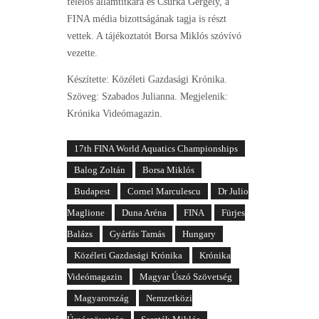
felelős államtitkára és Csurka Gergely, a
FINA média bizottságának tagja is részt
vettek. A tájékoztatót Borsa Miklós szóvívó
vezette.
Készítette: Közéleti Gazdasági Krónika.
Szöveg: Szabados Julianna. Megjelenik:
Krónika Videómagazin.
17th FINA World Aquatics Championships
Balog Zoltán
Borsa Miklós
Budapest
Cornel Marculescu
Dr Julio
Maglione
Duna Aréna
FINA
Fürjes
Balázs
Gyárfás Tamás
Hungary
Közéleti Gazdasági Krónika
Krónika
Videómagazin
Magyar Úszó Szövetség
Magyarország
Nemzetközi