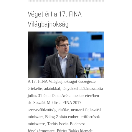
Véget ért a 17. FINA
Világbajnokság
A 17. FINA Világbajnokságot összegezte,
értékelte, adatokkal, tényekkel alátámasztotta
július 31-én a Duna Aréna medenceterében
dr. Seszták Miklós a FINA 2017
szervezőbizottság elnöke, nemzeti fejlesztési
miniszter, Balog Zoltán emberi erőforrások
minisztere, Tarlós István Budapest
főpolgármestere, Fürjes Balázs kiemelt