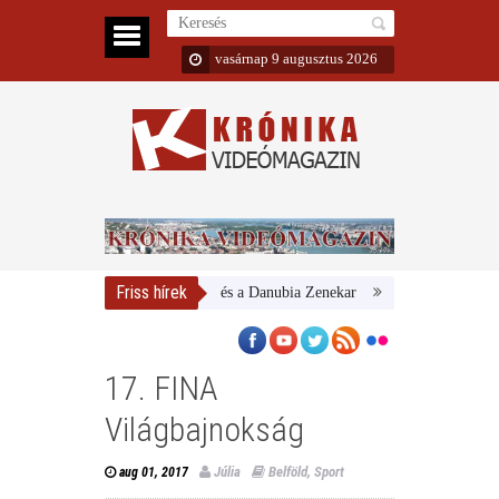
vasárnap 9 augusztus 2026
Friss hírek
Magyar Nemzeti Galéria és a Danubia Zenekar
Bemutatta 2024/25-ös é
17. FINA
Világbajnokság
Júlia
Belföld
,
Sport
aug 01, 2017