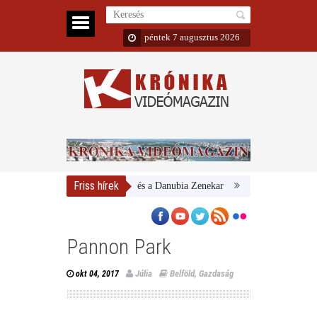
péntek 7 augusztus 2026
Friss hírek
Magyar Nemzeti Galéria és a Danubia Zenekar
Bemutatta 2024/25-ös é
Pannon Park
Júlia
Belföld
,
Gazdaság
okt 04, 2017