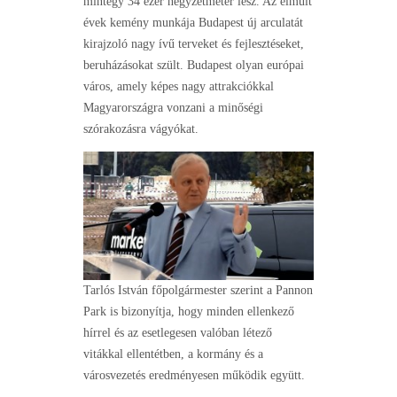
mintegy 34 ezer négyzetméter lesz. Az elmúlt
évek kemény munkája Budapest új arculatát
kirajzoló nagy ívű terveket és fejlesztéseket,
beruházásokat szült. Budapest olyan európai
város, amely képes nagy attrakciókkal
Magyarországra vonzani a minőségi
szórakozásra vágyókat.
Tarlós István főpolgármester szerint a Pannon
Park is bizonyítja, hogy minden ellenkező
hírrel és az esetlegesen valóban létező
vitákkal ellentétben, a kormány és a
városvezetés eredményesen működik együtt.