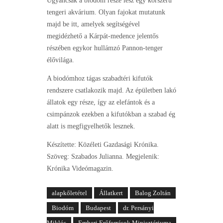
Ugyancsak a biodóm része lesz egy korszerű
tengeri akvárium. Olyan fajokat mutatunk
majd be itt, amelyek segítségével
megidézhető a Kárpát-medence jelentős
részében egykor hullámzó Pannon-tenger
élővilága.
A biodómhoz tágas szabadtéri kifutók
rendszere csatlakozik majd. Az épületben lakó
állatok egy része, így az elefántok és a
csimpánzok ezekben a kifutókban a szabad ég
alatt is megfigyelhetők lesznek.
Készítette: Közéleti Gazdasági Krónika.
Szöveg: Szabados Julianna. Megjelenik:
Krónika Videómagazin.
alapkőletétel
Állatkert
Balog Zoltán
Biodóm
Budapest
dr. Persányi
Miklós
Emberi Erőforrások Minisztériuma