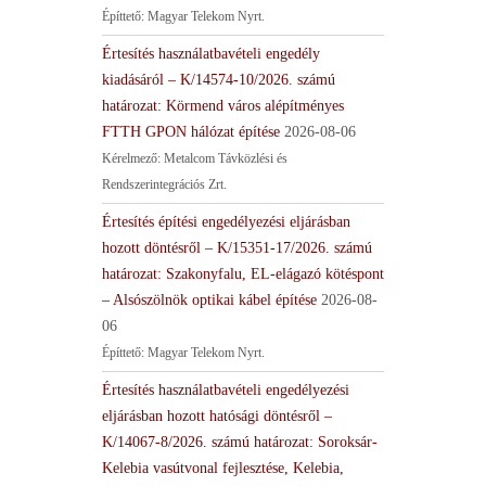
Építtető: Magyar Telekom Nyrt.
Értesítés használatbavételi engedély
kiadásáról – K/14574-10/2026. számú
határozat: Körmend város alépítményes
FTTH GPON hálózat építése
2026-08-06
Kérelmező: Metalcom Távközlési és
Rendszerintegrációs Zrt.
Értesítés építési engedélyezési eljárásban
hozott döntésről – K/15351-17/2026. számú
határozat: Szakonyfalu, EL-elágazó kötéspont
– Alsószölnök optikai kábel építése
2026-08-
06
Építtető: Magyar Telekom Nyrt.
Értesítés használatbavételi engedélyezési
eljárásban hozott hatósági döntésről –
K/14067-8/2026. számú határozat: Soroksár-
Kelebia vasútvonal fejlesztése, Kelebia,