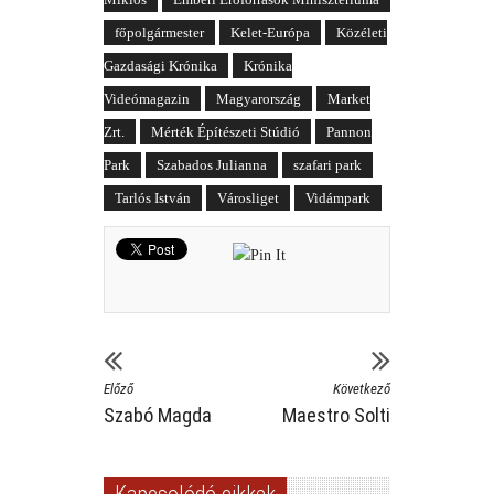
főpolgármester
Kelet-Európa
Közéleti
Gazdasági Krónika
Krónika
Videómagazin
Magyarország
Market
Zrt.
Mérték Építészeti Stúdió
Pannon
Park
Szabados Julianna
szafari park
Tarlós István
Városliget
Vidámpark
Előző
Következő
Szabó Magda
Maestro Solti
Kapcsolódó cikkek