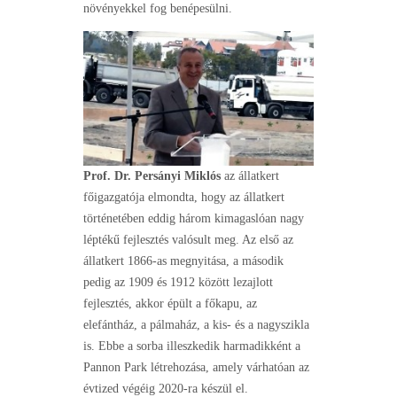
növényekkel fog benépesülni.
Prof. Dr. Persányi Miklós
az állatkert
főigazgatója elmondta, hogy az állatkert
történetében eddig három kimagaslóan nagy
léptékű fejlesztés valósult meg. Az első az
állatkert 1866-as megnyitása, a második
pedig az 1909 és 1912 között lezajlott
fejlesztés, akkor épült a főkapu, az
elefántház, a pálmaház, a kis- és a nagyszikla
is. Ebbe a sorba illeszkedik harmadikként a
Pannon Park létrehozása, amely várhatóan az
évtized végéig 2020-ra készül el.