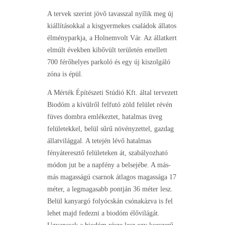
A tervek szerint jövő tavasszal nyílik meg új
kiállításokkal a kisgyermekes családok állatos
élményparkja, a Holnemvolt Vár. Az állatkert
elmúlt években kibővült területén emellett
700 férőhelyes parkoló és egy új kiszolgáló
zóna is épül.
A Mérték Építészeti Stúdió Kft. által tervezett
Biodóm a kívülről felfutó zöld felület révén
füves dombra emlékeztet, hatalmas üveg
felületekkel, belül sűrű növényzettel, gazdag
állatvilággal. A tetején lévő hatalmas
fényáteresztő felületeken át, szabályozható
módon jut be a napfény a belsejébe. A más-
más magasságú csarnok átlagos magassága 17
méter, a legmagasabb pontján 36 méter lesz.
Belül kanyargó folyócskán csónakázva is fel
lehet majd fedezni a biodóm élővilágát.