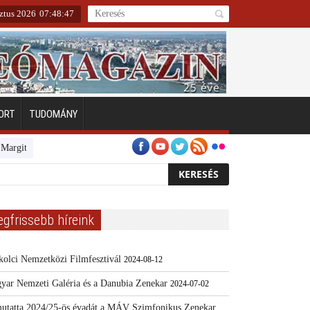
ztus 2026
07
:
48
:
48
ORT
TUDOMÁNY
zigeten
Emberarcú Egészségért díj pályázat 2024
Kertész/Kópiák
T
egfrissebb híreink
kolci Nemzetközi Filmfesztivál
2024-08-12
yar Nemzeti Galéria és a Danubia Zenekar
2024-07-02
utatta 2024/25-ös évadát a MÁV Szimfonikus Zenekar