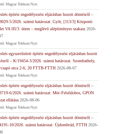
tető: Magyar Telekom Nyrt.
sítés építési engedélyezési eljárásban hozott döntésről –
8029-5/2026. számú határozat: Győr, [113/3] Központi
let VA III/3. ütem – meglévő alépítményes szakasz
2026-
07
tető: Magyar Telekom Nyrt.
sítés egyszerűsített építési engedélyezési eljárásban hozott
tésről – K/19454-3/2026. számú határozat: Szombathely,
rcsapó utca 2-6, 20 FTTB-FTTH
2026-08-07
tető: Magyar Telekom Nyrt.
sítés építési engedélyezési eljárásban hozott döntésről –
8719-6/2026. számú határozat: Mór-Felsődobos, GPON
zat ellátása
2026-08-06
tető: Magyar Telekom Nyrt.
sítés építési engedélyezési eljárásban hozott döntésről –
4191-10/2026. számú határozat: Újdombrád, FTTH
2026-
06