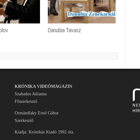
olov
Danubia Tavasz
KRÓNIKA VIDEÓMAGAZIN
Szabados Julianna
Főszerkesztő
Ormándlaky Ernő Gábor
Szerkesztő
Kiadja: Krónikás Kiadó 1992 óta.