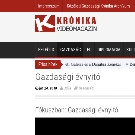
Impresszum
Közéleti Gazdasági Krónika Archívum
BELFÖLD
GAZDASÁG
EU
DIPLOMÁCIA
KUL
Friss hírek
Magyar Nemzeti Galéria és a Danubia Zenekar
Bemutatta 
Gazdasági évnyitó
Júlia
Gazdaság
jan 24, 2018
Fókuszban: Gazdasági évnyitó