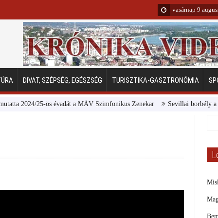
vasárnap 9 augus
TÚRA
DIVAT, SZÉPSÉG, EGÉSZSÉG
TURISZTIKA-GASZTRONÓMIA
SP
2024/25-ös évadát a MÁV Szimfonikus Zenekar
Sevillai borbély a Margits
L
Mis
Mag
Bem