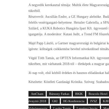
A negyedik kerekasztal témája: Multik élete Magyarország
tükréből.
Résztvevői: Ascsillán Endre, a GE Hungary alelnöke. Buda
felelős vezérigazgató-helyettese. Heiszler Gabriella, a 
Szilárd, a KUKA Robotics Hungária Ipari Kft. ügyvezető 
igazgatója. A moderátor: Kutasi Judit, a Trend FM főszerk
Majd Papp László, a Gartner magyarországi és bulgáriai kép
ígérete: költségek csökkentése bevétel növekedéssel témáb
Végül Tóth Tamás, az OPTEN Informatikai Kft. ügyvezetőj
tükrében, mit várhatunk 2018-tól – életképek a magyar ga
Jó nap volt, első kézből érdekes és hasznos előadásokat hal
Készítette: Közéleti Gazdasági Krónika. Szöveg: Szabado
AmCham
Bársony Farkas
BKIK
Boscolo Hotel
évnyitó 2018
GKI
HG Konferencia
IVSZ
KAV
Videómagazin
Laufer Tamás
Lepsényi István
Mag