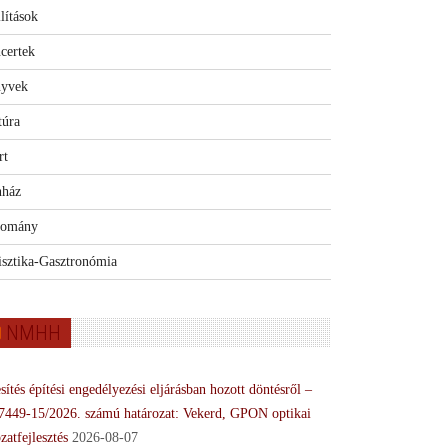
lítások
certek
yvek
túra
rt
nház
omány
isztika-Gasztronómia
NMHH
sítés építési engedélyezési eljárásban hozott döntésről –
7449-15/2026. számú határozat: Vekerd, GPON optikai
zatfejlesztés
2026-08-07