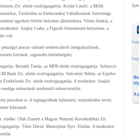
Épít
emens Zrt. elnök-vezérigazgatója. Krisán László, a BKIK
rmatikai, Távközlési és Elektronikai Vállalkozások Szövetsége
közi ügyekért felelős helyettes államtitkára, Vértes András, a
derátor: Szajlai Csaba, a Figyelő főszerkesztő-helyettese, a
je volt.
 pénzügyi piacon várható tendenciákról (megtakarítások,
lesztési források, regionális különbségek).
gatója. Bernáth Tamás, az MFB elnök-vezérigazgatója. Selmeczi-
CIB Bank Zrt. elnök-vezérigazgatója. Szécsényi Bálint, az Equilor
ti Értéktőzsde Zrt. elnök-vezérigazgatója. A moderátor: Szajlai
p vendége műsorának szerkesztő műsorvezetője.
i piacokon is. A legnagyobbak fejlesztési, terjeszkedési tervei.
ntette kihívások.
rt. elnöke. Oláh Zsanett a Magyar Nemzeti Kereskedőház Zrt.
érigazgatója. Tibor Dávid, Masterplast Nyrt. Elnöke. A moderátor:
zetője.