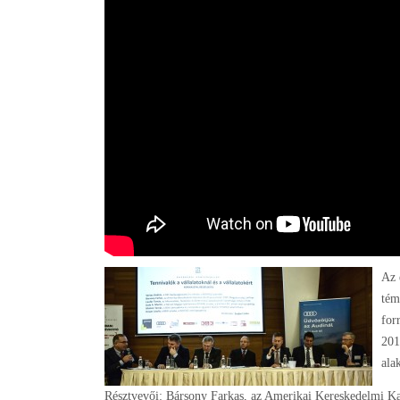
Az 
tém
for
201
ala
Résztvevői: Bársony Farkas, az Amerikai Kereskedelmi 