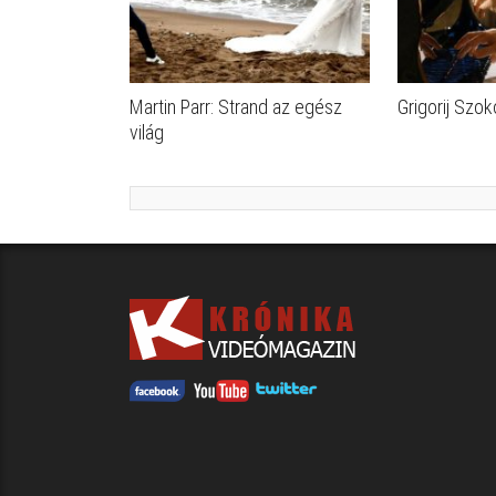
Martin Parr: Strand az egész
Grigorij Szok
világ