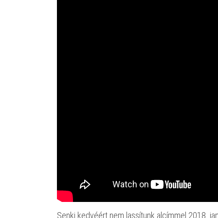
Senki kedvéért nem lassítunk alcímmel 2018. j