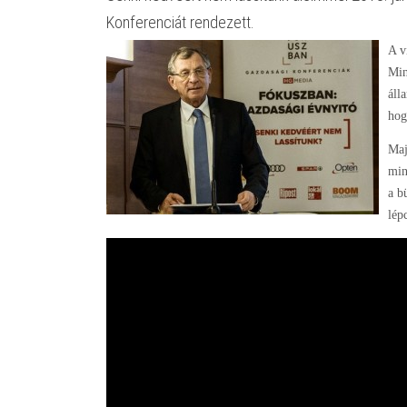
Konferenciát rendezett.
A v
Min
áll
hog
Ma
min
a b
lép