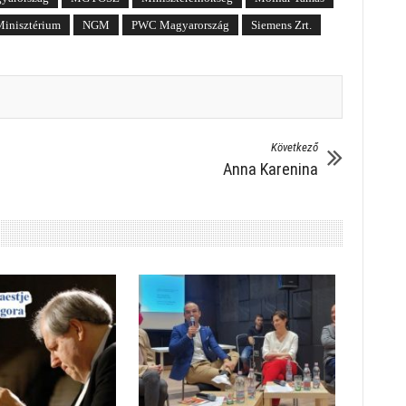
inisztérium
NGM
PWC Magyarország
Siemens Zrt.
Következő
Anna Karenina