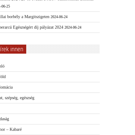
-06-25
llai borbély a Margitszigeten
2024-06-24
erarcú Egészségért díj pályázat 2024
2024-06-24
írek innen
nló
föld
lomácia
t, szépség, egészség
daság
or – Kabaré