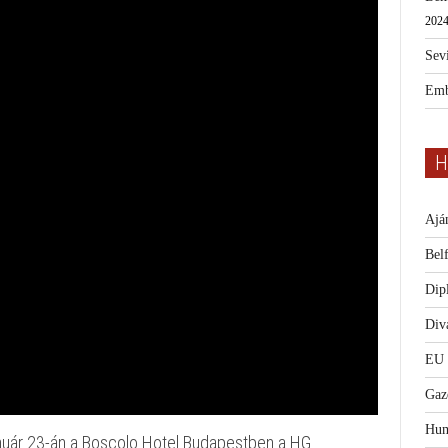
2024
Sevi
Emb
H
Ajá
Bel
Dip
Diva
EU
Gaz
Hum
anuár 23-án a Boscolo Hotel Budapestben a HG