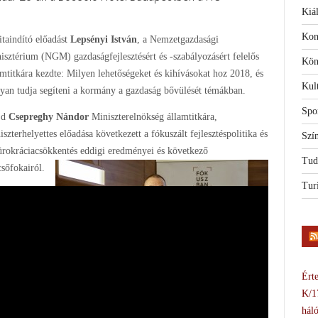
Kiál
Kon
itaindító előadást
Lepsényi István
, a Nemzetgazdasági
isztérium (NGM) gazdaságfejlesztésért és -szabályozásért felelős
Kön
amtitkára kezdte: Milyen lehetőségeket és kihívásokat hoz 2018, és
Kul
yan tudja segíteni a kormány a gazdaság bővülését témákban.
Spo
jd
Csepreghy Nándor
Miniszterelnökség államtitkára,
iszterhelyettes előadása következett a fókuszált fejlesztéspolitika és
Szí
ürokráciacsökkentés eddigi eredményei és következő
Tud
csőfokairól.
Tur
Érte
K/1
háló