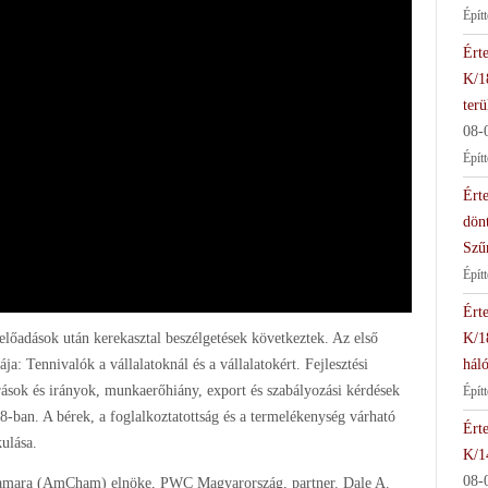
Épít
Érte
K/1
terü
08-
Épít
Érte
dön
Szű
Épít
Érte
előadások után kerekasztal beszélgetések következtek. Az első
K/1
ája: Tennivalók a vállalatoknál és a vállalatokért. Fejlesztési
háló
rások és irányok, munkaerőhiány, export és szabályozási kérdések
Épít
8-ban. A bérek, a foglalkoztatottság és a termelékenység várható
Érte
kulása.
K/1
08-
Kamara (AmCham) elnöke, PWC Magyarország, partner. Dale A.