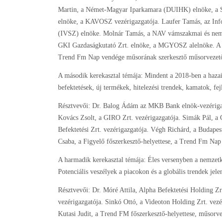
Martin, a Német-Magyar Iparkamara (DUIHK) elnöke, a Si
elnöke, a KAVOSZ vezérigazgatója. Laufer Tamás, az Info
(IVSZ) elnöke. Molnár Tamás, a NAV vámszakmai és nemzet
GKI Gazdaságkutató Zrt. elnöke, a MGYOSZ alelnöke. A mo
Trend Fm Nap vendége műsorának szerkesztő műsorvezető
A második kerekasztal témája: Mindent a 2018-ben a hazai
befektetések, új termékek, hitelezési trendek, kamatok, fej
Résztvevői: Dr. Balog Ádám az MKB Bank elnök-vezérigaz
Kovács Zsolt, a GIRO Zrt. vezérigazgatója. Simák Pál, a 
Befektetési Zrt. vezérigazgatója. Végh Richárd, a Budapes
Csaba, a Figyelő főszerkesztő-helyettese, a Trend Fm Na
A harmadik kerekasztal témája: Éles versenyben a nemzetköz
Potenciális veszélyek a piacokon és a globális trendek jele
Résztvevői: Dr. Móré Attila, Alpha Befektetési Holding Z
vezérigazgatója. Sinkó Ottó, a Videoton Holding Zrt. vez
Kutasi Judit, a Trend FM főszerkesztő-helyettese, műsorve