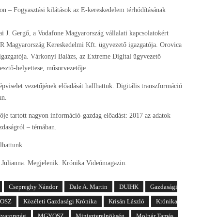
on – Fogyasztási kilátások az E-kereskedelem térhódításának
i J. Gergő, a Vodafone Magyarország vállalati kapcsolatokért
SPAR Magyarország Kereskedelmi Kft. ügyvezető igazgatója. Orovica
igazgatója. Várkonyi Balázs, az Extreme Digital ügyvezető
esztő-helyettese, műsorvezetője.
viselet vezetőjének előadását hallhattuk: Digitális transzformáció
an.
e tartott nagyon információ-gazdag előadást: 2017 az adatok
zdaságról – témában.
lhattunk.
s Julianna. Megjelenik: Krónika Videómagazin.
Csepreghy Nándor
Dale A. Martin
DUIHK
Gazdasági
OSZ
Közéleti Gazdasági Krónika
Krisán László
Krónika
yarország
MGYOSZ
Miniszterelnökség
Molnár Tamás