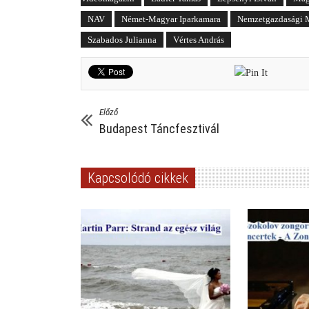
NAV
Német-Magyar Iparkamara
Nemzetgazdasági M
Szabados Julianna
Vértes András
Előző
Budapest Táncfesztivál
Kapcsolódó cikkek