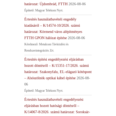
határozat: Újdombrád, FTTH
2026-08-06
Építtető: Magyar Telekom Nyrt.
Értesítés használatbavételi engedély
kiadásáról – K/14574-10/2026. számú
határozat: Körmend város alépítményes
FTTH GPON hálózat építése
2026-08-06
Kérelmező: Metalcom Távközlési és
Rendszerintegrációs Zrt.
Értesítés építési engedélyezési eljárásban
hozott döntésről – K/15351-17/2026. számú
határozat: Szakonyfalu, EL-elágazó kötéspont
– Alsószölnök optikai kábel építése
2026-08-
06
Építtető: Magyar Telekom Nyrt.
Értesítés használatbavételi engedélyezési
eljárásban hozott hatósági döntésről –
K/14067-8/2026. számú határozat: Soroksár-