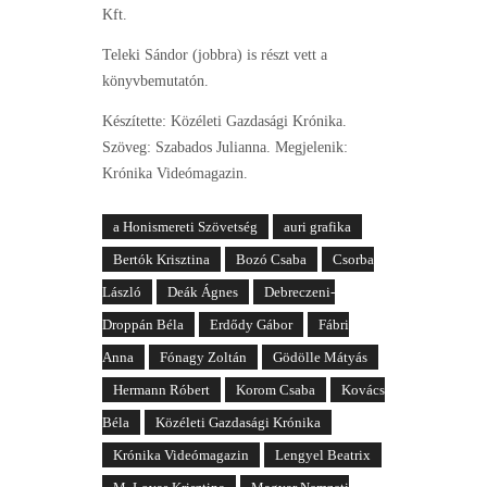
Kft.
Teleki Sándor (jobbra) is részt vett a
könyvbemutatón.
Készítette: Közéleti Gazdasági Krónika.
Szöveg: Szabados Julianna. Megjelenik:
Krónika Videómagazin.
a Honismereti Szövetség
auri grafika
Bertók Krisztina
Bozó Csaba
Csorba
László
Deák Ágnes
Debreczeni-
Droppán Béla
Erdődy Gábor
Fábri
Anna
Fónagy Zoltán
Gödölle Mátyás
Hermann Róbert
Korom Csaba
Kovács
Béla
Közéleti Gazdasági Krónika
Krónika Videómagazin
Lengyel Beatrix