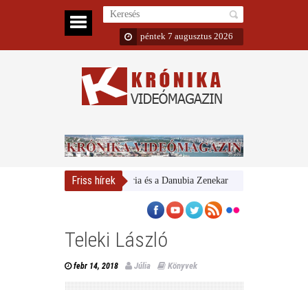
péntek 7 augusztus 2026
Friss hírek
Magyar Nemzeti Galéria és a Danubia Zenekar
Bemutatta 2024/25-ös
Teleki László
Júlia
Könyvek
febr 14, 2018