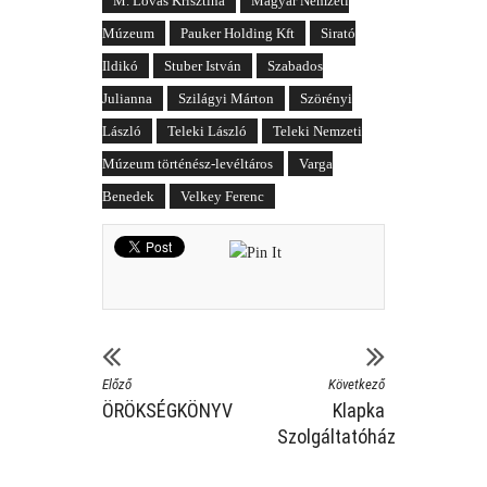
M. Lovas Krisztina
Magyar Nemzeti
Múzeum
Pauker Holding Kft
Sirató
Ildikó
Stuber István
Szabados
Julianna
Szilágyi Márton
Szörényi
László
Teleki László
Teleki Nemzeti
Múzeum történész-levéltáros
Varga
Benedek
Velkey Ferenc
Előző
Következő
ÖRÖKSÉGKÖNYV
Klapka
Szolgáltatóház