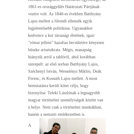
1861-es országgyűlés Határozati Pártjának
vezére volt. Az 1840-es években Batthyány
Lajos mellett a főrendi ellenzék egyik
legjelentősebb politikusa. Ugyanakkor
kedvence a kor társasági életének, igazi
“római jellem” hazafias becsületére kényesen
büszke arisztokrata. Mégis, manapság
hiányzik arról a tablóról, ahol korábban
szerepelt: az első sorban Batthyány Lajos,
Széchenyi István, Wesselényi Miklós, Deák
Ferenc, és Kossuth Lajos mellett. A most
bemutatásra került kötet célja, hogy
bizonyítsa: Teleki Lászlónak a legnagyobb
magyar történelmi személyiségek között van
a helye. Nem csak a történelmi munkákban,
hanem a nemzeti emlékezetben is.
A