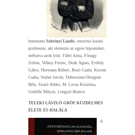
bemutatta
Szörényi László
, emeritus kutató
professzor, aki elemezte az egyes fejezeteket,
méltatva azok íróit: Fábri Anna, Fónagy
Zoltán, Velkey Ferenc, Deák Ágnes, Erdődy
Gábor, Hermann Róbert, Bozó Csaba, Korom
Csaba, Stuber István, Debreczeni-Droppán
Béla, Sirató Ildikó, M. Lovas Krisztina,
Gödölle Mátyás, Lengyel Beatrix.
TELEKI LÁSZLÓ GRÓF KÜZDELMES
ÉLETE ÉS HALÁLA
A