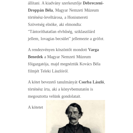
állítani. A kiadvány szerkesztője
Debreczeni-
Droppán Béla
, Magyar Nemzeti Múzeum
történész-levéltárosa, a Honismereti
Szövetség elnöke, aki elmondta:
“Tántoríthatatlan elvhűség, sziklaszilárd
jellem, lovagias becsület” jellemezte a grófot.
A rendezvényen köszöntőt mondott
Varga
Benedek
a Magyar Nemzeti Múzeum
főigazgatója, majd megnéztük Kovács Béla
filmjét Teleki Lászlóról.
A kötet bevezető tanulmányát
Csorba László
,
történész
írta, aki a könyvbemutatón is
megosztotta velünk gondolatait.
A kötetet