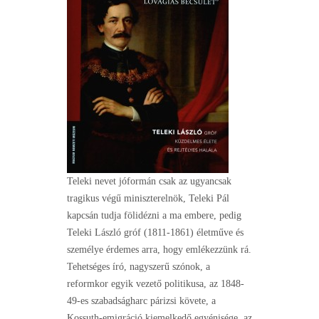
Teleki nevet jóformán csak az ugyancsak
tragikus végű miniszterelnök, Teleki Pál
kapcsán tudja fölidézni a ma embere, pedig
Teleki László gróf (1811-1861) életműve és
személye érdemes arra, hogy emlékezzünk rá.
Tehetséges író, nagyszerű szónok, a
reformkor egyik vezető politikusa, az 1848-
49-es szabadságharc párizsi követe, a
Kossuth-emigráció kiemelkedő egyénisége, az