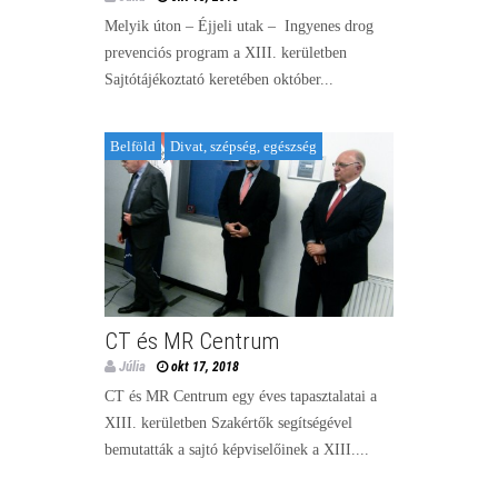
Melyik úton – Éjjeli utak – Ingyenes drog
prevenciós program a XIII. kerületben
Sajtótájékoztató keretében október...
Belföld
Divat, szépség, egészség
CT és MR Centrum
Júlia
okt 17, 2018
CT és MR Centrum egy éves tapasztalatai a
XIII. kerületben Szakértők segítségével
bemutatták a sajtó képviselőinek a XIII....