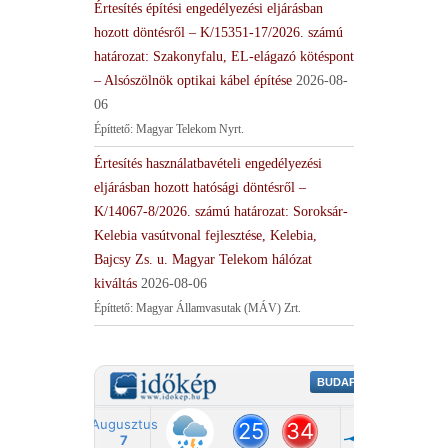
Értesítés építési engedélyezési eljárásban
hozott döntésről – K/15351-17/2026. számú
határozat: Szakonyfalu, EL-elágazó kötéspont
– Alsószölnök optikai kábel építése
2026-08-
06
Építtető: Magyar Telekom Nyrt.
Értesítés használatbavételi engedélyezési
eljárásban hozott hatósági döntésről –
K/14067-8/2026. számú határozat: Soroksár-
Kelebia vasútvonal fejlesztése, Kelebia,
Bajcsy Zs. u. Magyar Telekom hálózat
kiváltás
2026-08-06
Építtető: Magyar Államvasutak (MÁV) Zrt.