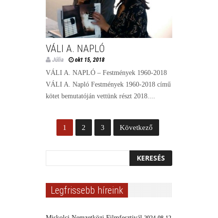
VÁLI A. NAPLÓ
Júlia
okt 15, 2018
VÁLI A. NAPLÓ – Festmények 1960-2018
VÁLI A. Napló Festmények 1960-2018 című
kötet bemutatóján vettünk részt 2018....
1
2
3
Következő
Legfrissebb híreink
Miskolci Nemzetközi Filmfesztivál