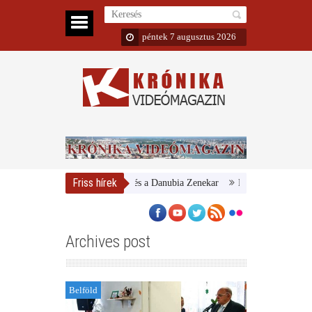
péntek 7 augusztus 2026
Friss hírek
Magyar Nemzeti Galéria és a Danubia Zenekar
Bemutatta 2024/25-ös é
Archives post
Belföld