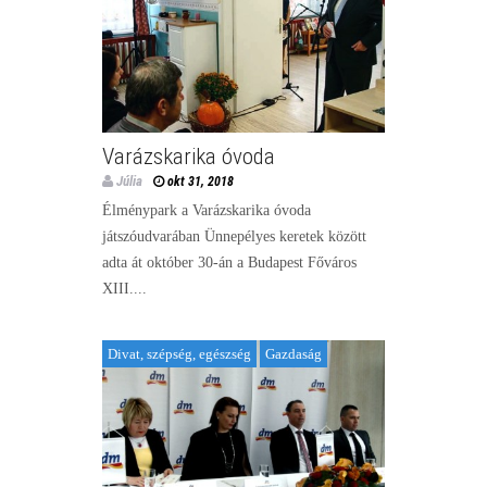
Varázskarika óvoda
Júlia
okt 31, 2018
Élménypark a Varázskarika óvoda
játszóudvarában Ünnepélyes keretek között
adta át október 30-án a Budapest Főváros
XIII....
Divat, szépség, egészség
Gazdaság