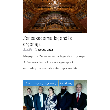
Zeneakadémia legendás
orgonája
Júlia
okt 20, 2018
Megújult a Zeneakadémia legendás orgonája
A Zeneakadémia koncertorgonája öt
évtizednyi hányattatás után újra eredeti...
Divat, szépség, egészség
Gazdaság