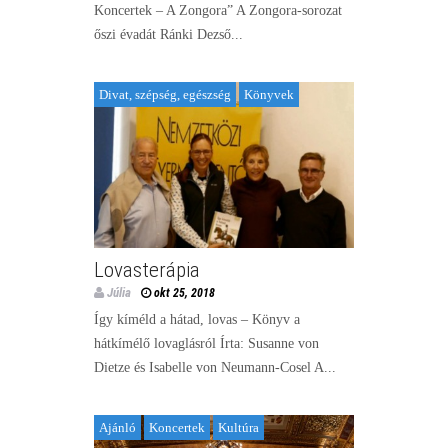
Koncertek – A Zongora” A Zongora-sorozat
őszi évadát Ránki Dezső...
Divat, szépség, egészség
Könyvek
Lovasterápia
Júlia
okt 25, 2018
Így kíméld a hátad, lovas – Könyv a
hátkímélő lovaglásról Írta: Susanne von
Dietze és Isabelle von Neumann-Cosel A...
Ajánló
Koncertek
Kultúra