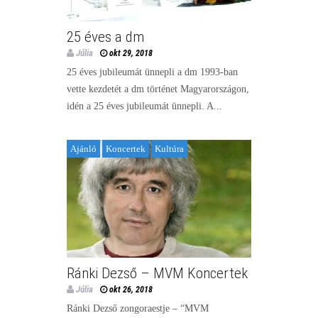
25 éves a dm
Júlia
okt 29, 2018
25 éves jubileumát ünnepli a dm 1993-ban
vette kezdetét a dm történet Magyarországon,
idén a 25 éves jubileumát ünnepli. A...
Ajánló
Koncertek
Kultúra
Ránki Dezső – MVM Koncertek
Júlia
okt 26, 2018
Ránki Dezső zongoraestje – “MVM