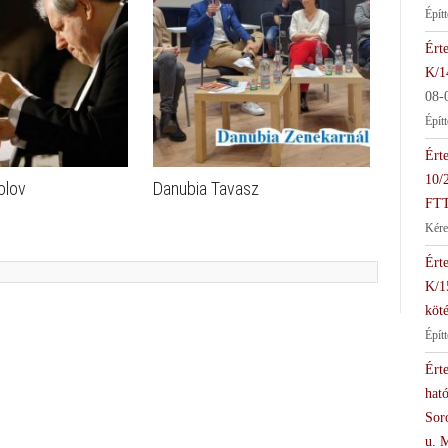
Épít
Érte
K/1
08-
Épít
Érte
10/
olov
Danubia Tavasz
FTT
Kére
Érte
K/1
köté
Épít
Érte
hat
Soro
u. 