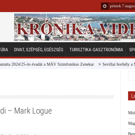
péntek 7 augus
TÚRA
DIVAT, SZÉPSÉG, EGÉSZSÉG
TURISZTIKA-GASZTRONÓMIA
SP
 2024/25-ös évadát a MÁV Szimfonikus Zenekar
Sevillai borbély a Margit
L
adi – Mark Logue
Mis
Mag
Bem