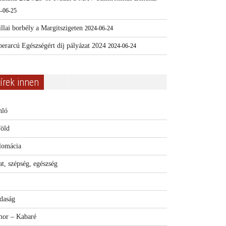
-06-25
llai borbély a Margitszigeten
2024-06-24
erarcú Egészségért díj pályázat 2024
2024-06-24
írek innen
nló
föld
lomácia
t, szépség, egészség
daság
or – Kabaré