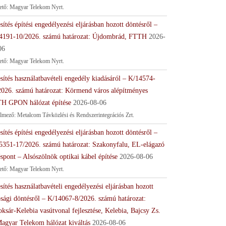
tető: Magyar Telekom Nyrt.
sítés építési engedélyezési eljárásban hozott döntésről –
4191-10/2026. számú határozat: Újdombrád, FTTH
2026-
06
tető: Magyar Telekom Nyrt.
sítés használatbavételi engedély kiadásáról – K/14574-
2026. számú határozat: Körmend város alépítményes
H GPON hálózat építése
2026-08-06
lmező: Metalcom Távközlési és Rendszerintegrációs Zrt.
sítés építési engedélyezési eljárásban hozott döntésről –
5351-17/2026. számú határozat: Szakonyfalu, EL-elágazó
spont – Alsószölnök optikai kábel építése
2026-08-06
tető: Magyar Telekom Nyrt.
sítés használatbavételi engedélyezési eljárásban hozott
ósági döntésről – K/14067-8/2026. számú határozat:
ksár-Kelebia vasútvonal fejlesztése, Kelebia, Bajcsy Zs.
Magyar Telekom hálózat kiváltás
2026-08-06