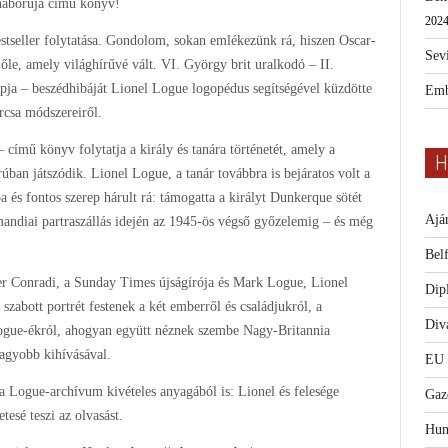
 háborúja című könyv!
2024
estseller folytatása. Gondolom, sokan emlékezünk rá, hiszen Oscar-
Sevi
belőle, amely világhírűvé vált. VI. György brit uralkodó – II.
apja – beszédhibáját Lionel Logue logopédus segítségével küzdötte
Emb
urcsa módszereiről.
 című könyv folytatja a király és tanára történetét, amely a
H
ban játszódik. Lionel Logue, a tanár továbbra is bejáratos volt a
 és fontos szerep hárult rá: támogatta a királyt Dunkerque sötét
Ajá
mandiai partraszállás idején az 1945-ös végső győzelemig – és még
Bel
er Conradi, a Sunday Times újságírója és Mark Logue, Lionel
Dip
szabott portrét festenek a két emberről és családjukról, a
Diva
ogue-ékról, ahogyan együtt néznek szembe Nagy-Britannia
agyobb kihívásával.
EU
Logue-archívum kivételes anyagából is: Lionel és felesége
Gaz
tesé teszi az olvasást.
Hum