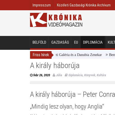
Impresszum
Közéleti Gazdasági Krónika Archívum
BELFÖLD
GAZDASÁG
EU
DIPLOMÁCIA
KUL
Friss hírek
Magyar Nemzeti Galéria és a Danubia Zenekar
Bemutatta
A király háborúja
Júlia
Diplomácia
,
Könyvek
,
Kultúra
febr 26, 2020
A király háborúja – Peter Conr
„Mindig lesz olyan, hogy Anglia”