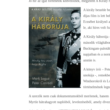
Jó hír az igaz történetek kedvelőinek, megjelent A Király
A király beszéde b
díjas film is lett 
Erzsébet királynő 
le, aki híres volt f
A Király háborúja –
második világháború
Buckingam-palotába
napjaiban és a nor
azután is.
A könyv írói – Pet
unokája -, remekbe 
Windsorokról és L
történelmének legn
A szerzők nem csak dokumentumokból merítenek, hanem a 
Myrtle hátrahagyott naplóiból, levelezéseiből, amely élveze