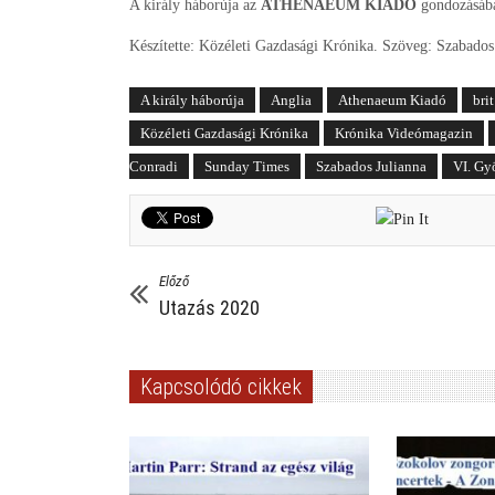
A király háborúja az
ATHENAEUM KIADÓ
gondozásába
Készítette: Közéleti Gazdasági Krónika. Szöveg: Szabado
A király háborúja
Anglia
Athenaeum Kiadó
bri
Közéleti Gazdasági Krónika
Krónika Videómagazin
Conradi
Sunday Times
Szabados Julianna
VI. Gy
Előző
Utazás 2020
Kapcsolódó cikkek