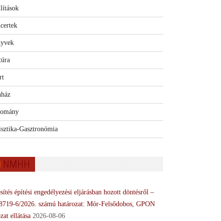
lítások
certek
yvek
túra
rt
nház
omány
isztika-Gasztronómia
NMHH
sítés építési engedélyezési eljárásban hozott döntésről –
8719-6/2026. számú határozat: Mór-Felsődobos, GPON
zat ellátása
2026-08-06