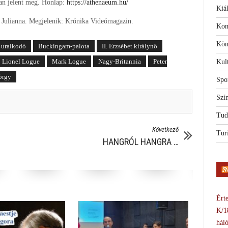
n jelent meg. Honlap:
https://athenaeum.hu/
Kiál
s Julianna. Megjelenik: Krónika Videómagazin.
Kon
Kön
t uralkodó
Buckingam-palota
II. Erzsébet királynő
Lionel Logue
Mark Logue
Nagy-Britannia
Peter
Kul
örgy
Spo
Szí
Tud
Következő
Tur
HANGRÓL HANGRA …
Érte
K/1
háló