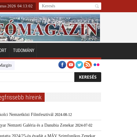
ztus 2026
04
:
13
:
03
ORT
TUDOMÁNY
szigeten
Emberarcú Egészségért díj pályázat 2024
Kertész/Kópiák
egfrissebb híreink
kolci Nemzetközi Filmfesztivál
2024-08-12
yar Nemzeti Galéria és a Danubia Zenekar
2024-07-02
utatta 2024/25-ös évadát a MÁV Szimfonikus Zenekar